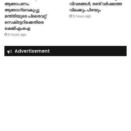
ആരോപണം;
വിവരങ്ങൾ, രണ്ട് വർഷത്തെ
ആരോഗ്യവകുപ്പു
വിലക്കും പിഴയും
മന്ത്രിയുടെ പ്രൈവറ്റ്
5 hours ago
സെക്രട്ടറിക്കെതിരെ
കെജിഎംഒഎ
5 hours ago
Advertisement