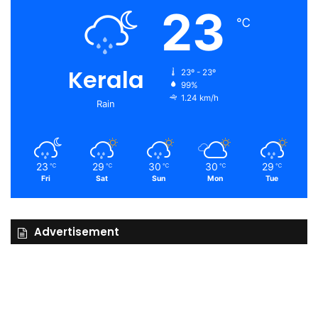
23
℃
Kerala
23º - 23º
99%
1.24 km/h
Rain
23
29
30
30
29
℃
℃
℃
℃
℃
Fri
Sat
Sun
Mon
Tue
Advertisement