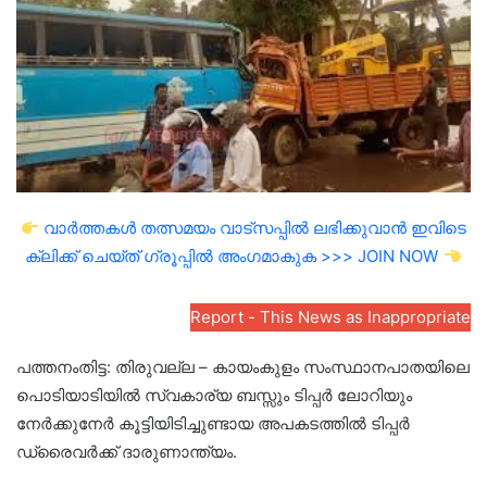
വാർത്തകൾ തത്സമയം വാട്സപ്പിൽ ലഭിക്കുവാൻ ഇവിടെ
ക്ലിക്ക് ചെയ്ത് ഗ്രൂപ്പിൽ അംഗമാകുക >>> JOIN NOW
Report - This News as Inappropriate
പത്തനംതിട്ട: തിരുവല്ല – കായംകുളം സംസ്ഥാനപാതയിലെ
പൊടിയാടിയിൽ സ്വകാര്യ ബസ്സും ടിപ്പർ ലോറിയും
നേർക്കുനേർ കൂട്ടിയിടിച്ചുണ്ടായ അപകടത്തിൽ ടിപ്പർ
ഡ്രൈവർക്ക് ദാരുണാന്ത്യം.