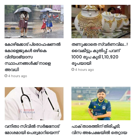
കോഴിക്കോട് പ്രൊഫഷണൽ
തണുക്കാതെ സ്വർണവില…!
കോളെജുകൾ ഒഴികെ
വൈകീട്ടും കുതിപ്പ്; പവന്
വിദ്യാഭ്യാസ
1000 രൂപ കൂടി 1,10,920
സ്ഥാപനങ്ങൾക്ക് നാളെ
രൂപയായി
അവധി
4 hours ago
4 hours ago
വനിതാ സിവിൽ സർജനോട്
പാക് താരത്തിന് തിരിച്ചടി;
മോശമായി പെരുമാറിയെന്ന്
വിസ അപേക്ഷയിൽ തെറ്റായ