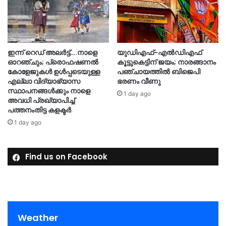
ഇന്ന് റെഡ് അലർട്ട്….നാളെ
യുഡിഎഫ്-എൽഡിഎഫ്
ഓറഞ്ചും; പ്രൊഫഷണൽ
കൂട്ടുകെട്ടിന് ജയം; നാരങ്ങാനം
കോളേജുകൾ ഉൾപ്പടെയുള്ള
പഞ്ചായത്തില്‍ ബിജെപി
എല്ലാ വിദ്യാഭ്യാസ
ഭരണം വീണു
സ്ഥാപനങ്ങൾക്കും നാളെ
1 day ago
അവധി പ്രഖ്യാപിച്ച്
പത്തനംതിട്ട കളക്ടർ
1 day ago
Find us on Facebook
Weather