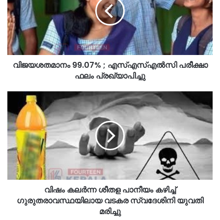
വിജയശതമാനം 99.07% ; എസ്എസ്എൽസി പരീക്ഷാ
ഫലം പ്രഖ്യാപിച്ചു
വിഷം കലർന്ന ശീതള പാനീയം കഴിച്ച്
ഗുരുതരാവസ്ഥയിലായ വടകര സ്വദേശിനി യുവതി
മരിച്ചു