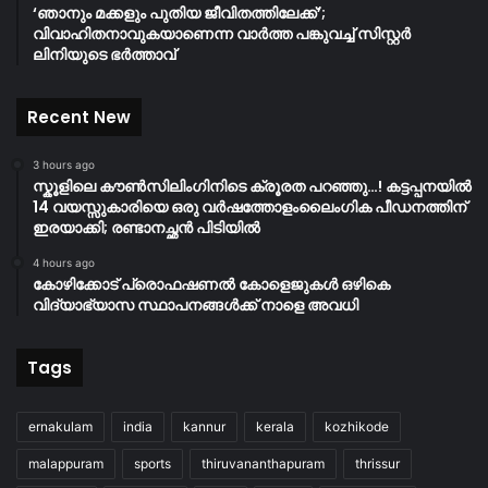
‘ഞാനും മക്കളും പുതിയ ജീവിതത്തിലേക്ക്’;
വിവാഹിതനാവുകയാണെന്ന വാർത്ത പങ്കുവച്ച് സിസ്റ്റർ
ലിനിയുടെ ഭർത്താവ്
Recent New
3 hours ago
സ്കൂളിലെ കൗൺസിലിംഗിനിടെ ക്രൂരത പറഞ്ഞു…! കട്ടപ്പനയിൽ
14 വയസ്സുകാരിയെ ഒരു വർഷത്തോളംലൈംഗിക പീഡനത്തിന്
ഇരയാക്കി; രണ്ടാനച്ഛൻ പിടിയിൽ
4 hours ago
കോഴിക്കോട് പ്രൊഫഷണൽ കോളെജുകൾ ഒഴികെ
വിദ്യാഭ്യാസ സ്ഥാപനങ്ങൾക്ക് നാളെ അവധി
Tags
ernakulam
india
kannur
kerala
kozhikode
malappuram
sports
thiruvananthapuram
thrissur