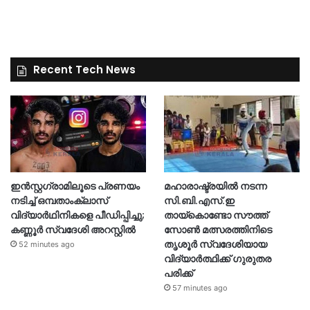
Recent Tech News
ഇൻസ്റ്റഗ്രാമിലൂടെ പ്രണയം
മഹാരാഷ്ട്രയിൽ നടന്ന
നടിച്ച് ഒമ്പതാംക്ലാസ്
സി.ബി.എസ്.ഇ
വിദ്യാർഥിനികളെ പീഡിപ്പിച്ചു;
തായ്കൊണ്ടോ സൗത്ത്
കണ്ണൂർ സ്വദേശി അറസ്റ്റിൽ
സോൺ മത്സരത്തിനിടെ
തൃശൂർ സ്വദേശിയായ
52 minutes ago
വിദ്യാർത്ഥിക്ക് ഗുരുതര
പരിക്ക്
57 minutes ago