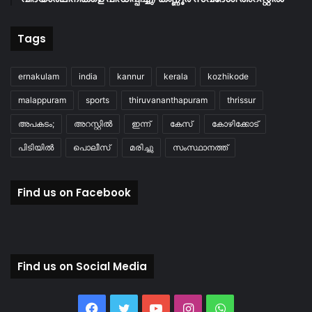
Tags
ernakulam
india
kannur
kerala
kozhikode
malappuram
sports
thiruvananthapuram
thrissur
അപകടം;
അറസ്റ്റിൽ
ഇന്ന്
കേസ്
കോഴിക്കോട്
പിടിയിൽ
പൊലീസ്
മരിച്ചു
സംസ്ഥാനത്ത്
Find us on Facebook
Find us on Social Media
Facebook
Twitter
YouTube
Instagram
WhatsApp