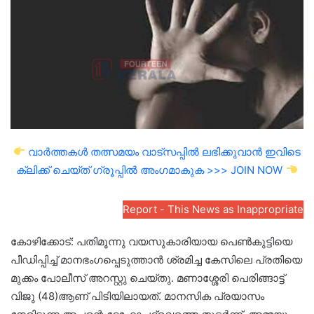
വാർത്തകൾ തത്സമയം വാട്സപ്പിൽ ലഭിക്കുവാൻ ഇവിടെ
ക്ലിക്ക് ചെയ്ത് ഗ്രൂപ്പിൽ അംഗമാകുക >>> JOIN NOW
Report - This News as Inappropriate
കോഴിക്കോട്: പതിമൂന്നു വയസുകാരിയായ പെൺകുട്ടിയെ
പീഡിപ്പിച്ച് മാനഭംഗപ്പെടുത്താൻ ശ്രമിച്ച കേസിലെ പ്രതിയെ
മുക്കം പോലീസ് അറസ്റ്റു ചെയ്തു. മണാശ്ശേരി പെരിങ്ങാട്ട്
വിജു (48)ആണ് പിടിയിലായത്. മാനസിക പ്രയാസം