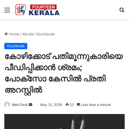
Menu
S
fo
Home
/
Kerala
/
Kozhikode
Kozhikode
കോഴിക്കോട് പതിമൂന്നുകാരിയെ
പീഡിപ്പിക്കാൻ ശ്രമം;
പോക്സോ കേസിൽ പ്രതി
അറസ്റ്റിൽ
Send
Web Desk
May 15, 2026
22
Less than a minute
an
email