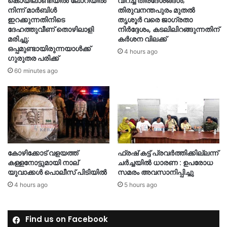
കൊയിലാണ്ടിയിൽ ലോറിയിൽ
വിറച്ച് തീരദേശങ്ങൾ;
നിന്ന് മാർബിൾ
തിരുവനന്തപുരം മുതൽ
ഇറക്കുന്നതിനിടെ
തൃശൂർ വരെ ജാഗ്രതാ
ദേഹത്തുവീണ് തൊഴിലാളി
നിർദ്ദേശം, കടലിലിറങ്ങുന്നതിന്
മരിച്ചു;
കര്‍ശന വിലക്ക്
ഒപ്പമുണ്ടായിരുന്നയാൾക്ക്
4 hours ago
ഗുരുതര പരിക്ക്
60 minutes ago
കോഴിക്കോട് വളയത്ത്
ഫ്രഷ് കട്ട് പ്രവർത്തിക്കില്ലന്ന്
കള്ളനോട്ടുമായി നാല്
ചർച്ചയിൽ ധാരണ : ഉപരോധ
യുവാക്കൾ പൊലീസ് പിടിയിൽ
സമരം അവസാനിപ്പിച്ചു
4 hours ago
5 hours ago
Find us on Facebook