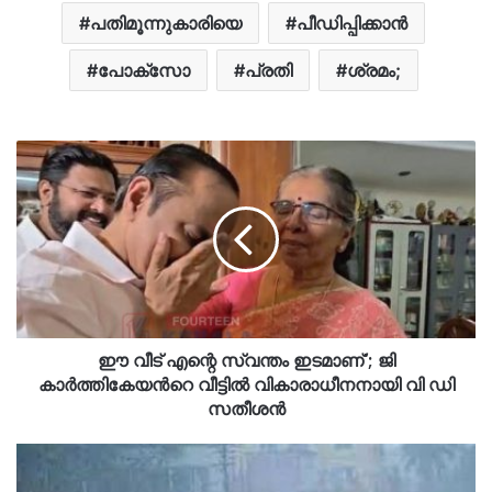
പതിമൂന്നുകാരിയെ
പീഡിപ്പിക്കാന്‍
പോക്സോ
പ്രതി
ശ്രമം;
ഈ വീട് എന്റെ സ്വന്തം ഇടമാണ്'; ജി
കാർത്തികേയന്‍റെ വീട്ടിൽ വികാരാധീനനായി വി ഡി
സതീശൻ