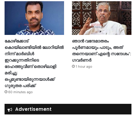
കോഴിക്കോട്
ഞാൻ വന്ദേമാതരം
കൊയിലാണ്ടിയിൽ ലോറിയിൽ
പൂർണമായും പാടും, അത്
നിന്ന് മാർബിൾ
തന്നെയാണ് എന്റെ സന്ദേശം’:
ഇറക്കുന്നതിനിടെ
ഗവർണർ
ദേഹത്തുവീണ് തൊഴിലാളി
1 hour ago
മരിച്ചു;
ഒപ്പമുണ്ടായിരുന്നയാൾക്ക്
ഗുരുതര പരിക്ക്
60 minutes ago
Advertisement