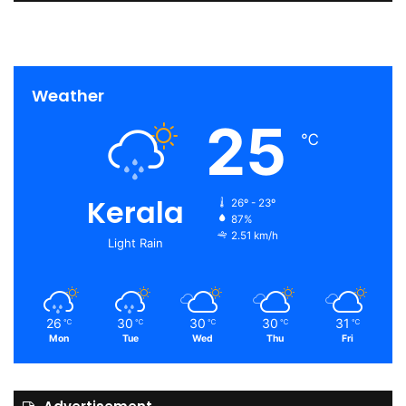
Weather
25
℃
Kerala
26º - 23º
87%
2.51 km/h
Light Rain
26
30
30
30
31
℃
℃
℃
℃
℃
Mon
Tue
Wed
Thu
Fri