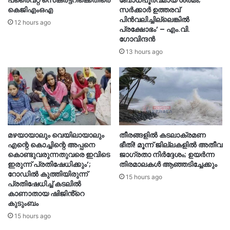
കെജിഎംഒഎ
സർക്കാർ ഉത്തരവ്
പിൻവലിച്ചില്ലെങ്കിൽ
12 hours ago
പ്രക്ഷോഭം’ – എം.വി.
ഗോവിന്ദൻ
13 hours ago
മഴയായാലും വെയിലായാലും
തീരങ്ങളില്‍ കടലാക്രമണ
എന്റെ കൊച്ചിന്റെ അപ്പനെ
ഭീതി! മൂന്ന് ജില്ലകളിൽ അതീവ
കൊണ്ടുവരുന്നതുവരെ ഇവിടെ
ജാഗ്രതാ നിർദ്ദേശം; ഉയർന്ന
ഇരുന്ന് പ്രതിഷേധിക്കും’;
തിരമാലകൾ ആഞ്ഞടിച്ചേക്കും
റോഡില്‍ കുത്തിയിരുന്ന്
15 hours ago
പ്രതിഷേധിച്ച് കടലില്‍
കാണാതായ ഷിജിൻ്റെ
കുടുംബം
15 hours ago