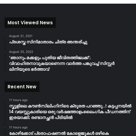
Most Viewed News
August 21, 2021
പ്രശസ്ത സിനിമാതാരം ചിത്ര അന്തരിച്ചു
August 25, 2022
‘ഞാനും മക്കളും പുതിയ ജീവിതത്തിലേക്ക്’;
വിവാഹിതനാവുകയാണെന്ന വാർത്ത പങ്കുവച്ച് സിസ്റ്റർ
ലിനിയുടെ ഭർത്താവ്
Recent New
11 hours ago
സ്കൂളിലെ കൗൺസിലിംഗിനിടെ ക്രൂരത പറഞ്ഞു…! കട്ടപ്പനയിൽ
14 വയസ്സുകാരിയെ ഒരു വർഷത്തോളംലൈംഗിക പീഡനത്തിന്
ഇരയാക്കി; രണ്ടാനച്ഛൻ പിടിയിൽ
11 hours ago
കോഴിക്കോട് പ്രൊഫഷണൽ കോളെജുകൾ ഒഴികെ