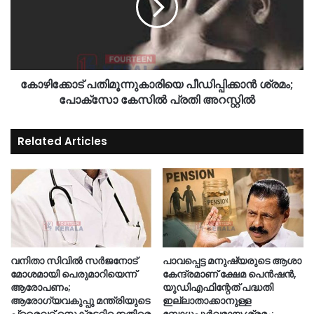
കോഴിക്കോട് പതിമൂന്നുകാരിയെ പീഡിപ്പിക്കാൻ ശ്രമം;
പോക്സോ കേസിൽ പ്രതി അറസ്റ്റിൽ
Related Articles
വനിതാ സിവിൽ സർജനോട്
പാവപ്പെട്ട മനുഷ്യരുടെ ആശാ
മോശമായി പെരുമാറിയെന്ന്
കേന്ദ്രമാണ് ക്ഷേമ പെൻഷൻ,
ആരോപണം;
യുഡിഎഫിന്റേത് പദ്ധതി
ആരോഗ്യവകുപ്പു മന്ത്രിയുടെ
ഇല്ലാതാക്കാനുള്ള
പ്രൈവറ്റ് സെക്രട്ടറിക്കെതിരെ
ബോധപൂർവമായ ശ്രമം;