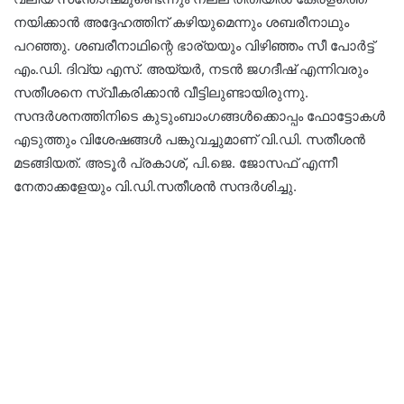
നയിക്കാൻ അദ്ദേഹത്തിന് കഴിയുമെന്നും ശബരീനാഥും
പറഞ്ഞു. ശബരീനാഥിന്റെ ഭാര്യയും വിഴിഞ്ഞം സീ പോർട്ട്
എം.ഡി. ദിവ്യ എസ്. അയ്യർ, നടൻ ജഗദീഷ് എന്നിവരും
സതീശനെ സ്വീകരിക്കാൻ വീട്ടിലുണ്ടായിരുന്നു.
സന്ദർശനത്തിനിടെ കുടുംബാംഗങ്ങൾക്കൊപ്പം ഫോട്ടോകൾ
എടുത്തും വിശേഷങ്ങൾ പങ്കുവച്ചുമാണ് വി.ഡി. സതീശൻ
മടങ്ങിയത്. അടൂർ പ്രകാശ്, പി.ജെ. ജോസഫ് എന്നീ
നേതാക്കളേയും വി.ഡി.സതീശൻ സന്ദർശിച്ചു.