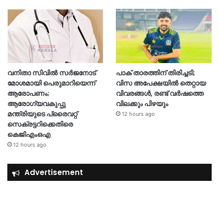
വനിതാ സിവിൽ സർജനോട്
പാക് താരത്തിന് തിരിച്ചടി;
മോശമായി പെരുമാറിയെന്ന്
വിസ അപേക്ഷയിൽ തെറ്റായ
ആരോപണം;
വിവരങ്ങൾ, രണ്ട് വർഷത്തെ
ആരോഗ്യവകുപ്പു
വിലക്കും പിഴയും
മന്ത്രിയുടെ പ്രൈവറ്റ്
12 hours ago
സെക്രട്ടറിക്കെതിരെ
കെജിഎംഒഎ
12 hours ago
Advertisement