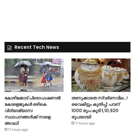
Recent Tech News
കോഴിക്കോട് പ്രൊഫഷണൽ
തണുക്കാതെ സ്വർണവില…!
കോളെജുകൾ ഒഴികെ
വൈകീട്ടും കുതിപ്പ്; പവന്
വിദ്യാഭ്യാസ
1000 രൂപ കൂടി 1,10,920
സ്ഥാപനങ്ങൾക്ക് നാളെ
രൂപയായി
അവധി
11 hours ago
11 hours ago