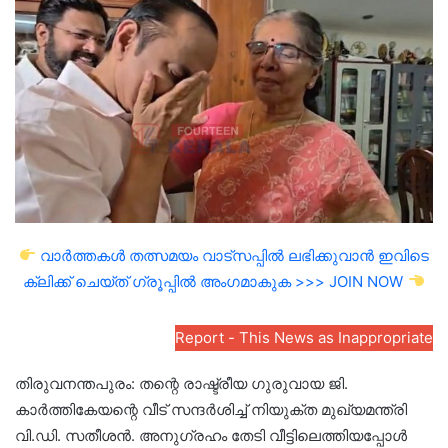
email
വാർത്തകൾ തത്സമയം വാട്സപ്പിൽ ലഭിക്കുവാൻ ഇവിടെ
ക്ലിക്ക് ചെയ്ത് ഗ്രൂപ്പിൽ അംഗമാകുക >>> JOIN NOW
Report - This News as Inappropriate
തിരുവനന്തപുരം: തന്റെ രാഷ്ട്രീയ ഗുരുവായ ജി.
കാർത്തികേയന്റെ വീട് സന്ദർശിച്ച് നിയുക്ത മുഖ്യമന്ത്രി
വി.ഡി. സതീശൻ. അനുഗ്രഹം തേടി വീട്ടിലെത്തിയപ്പോൾ