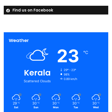
Find us on Facebook
Weather
23
℃
Kerala
29º - 23º
98%
0.89 km/h
Scattered Clouds
29
30
30
30
30
℃
℃
℃
℃
℃
Sat
Sun
Mon
Tue
Wed