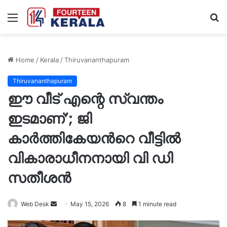
Menu
S
fo
Home
/
Kerala
/
Thiruvananthapuram
Thiruvananthapuram
ഈ വീട് എന്റെ സ്വന്തം
ഇടമാണ്’; ജി
കാർത്തികേയന്‍റെ വീട്ടിൽ
വികാരാധീനനായി വി ഡി
സതീശൻ
Send
Web Desk
May 15, 2026
8
1 minute read
an