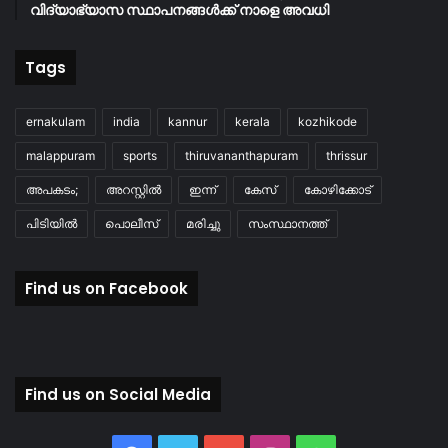
വിദ്യാഭ്യാസ സ്ഥാപനങ്ങൾക്ക് നാളെ അവധി
Tags
ernakulam
india
kannur
kerala
kozhikode
malappuram
sports
thiruvananthapuram
thrissur
അപകടം;
അറസ്റ്റിൽ
ഇന്ന്
കേസ്
കോഴിക്കോട്
പിടിയിൽ
പൊലീസ്
മരിച്ചു
സംസ്ഥാനത്ത്
Find us on Facebook
Find us on Social Media