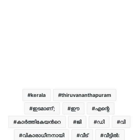
kerala
thiruvananthapuram
ഇടമാണ്’;
ഈ
എന്റെ
കാർത്തികേയന്‍റെ
ജി
ഡി
വി
വികാരാധീനനായി
വീട്
വീട്ടിൽ: