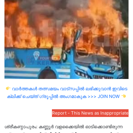
email
വാർത്തകൾ തത്സമയം വാട്സപ്പിൽ ലഭിക്കുവാൻ ഇവിടെ
ക്ലിക്ക് ചെയ്ത് ഗ്രൂപ്പിൽ അംഗമാകുക >>> JOIN NOW
Report - This News as Inappropriate
ശ്രീകണ്ഠാപുരം: കണ്ണൂർ വളക്കൈയിൽ ഓടിക്കൊണ്ടിരുന്ന