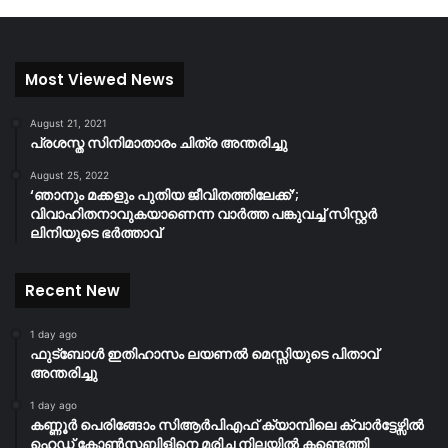
Most Viewed News
August 21, 2021
പ്രശസ്ത സിനിമാതാരം ചിത്ര അന്തരിച്ചു
August 25, 2022
‘ഞാനും മക്കളും പുതിയ ജീവിതത്തിലേക്ക്’;
വിവാഹിതനാവുകയാണെന്ന വാർത്ത പങ്കുവച്ച് സിസ്റ്റർ
ലിനിയുടെ ഭർത്താവ്
Recent New
1 day ago
ഫുട്ബോൾ ഇതിഹാസം ലയണൽ മെസ്സിയുടെ പിതാവ്
അന്തരിച്ചു
1 day ago
കണ്ണൂർ പെരിങ്ങോം സിആർപിഎഫ് ക്യാമ്പിലെ ക്വാർട്ടേഴ്സിൽ
ഹെഡ് കോൺസ്റ്റബിളിനെ മരിച്ച നിലയിൽ കണ്ടെത്തി