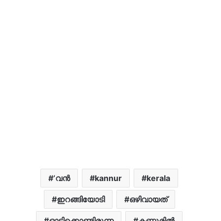
‘വന്‍
kannur
kerala
ഇറങ്ങിയോടി
ഒഴിവായത്
ഓടിക്കൊണ്ടിരുന്ന
കണ്ണൂരില്‍