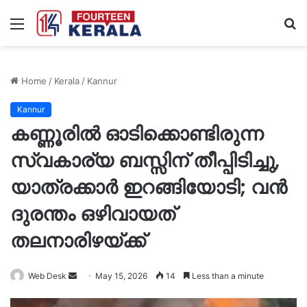
Menu
S
fo
Home
/
Kerala
/
Kannur
Kannur
കണ്ണൂരിൽ ഓടിക്കൊണ്ടിരുന്ന
സ്വകാര്യ ബസ്സിന് തീപ്പിടിച്ചു,
യാത്രക്കാർ ഇറങ്ങിയോടി; വൻ
ദുരന്തം ഒഴിവായത്
തലനാരിഴയ്ക്ക്
Send
Web Desk
May 15, 2026
14
Less than a minute
an