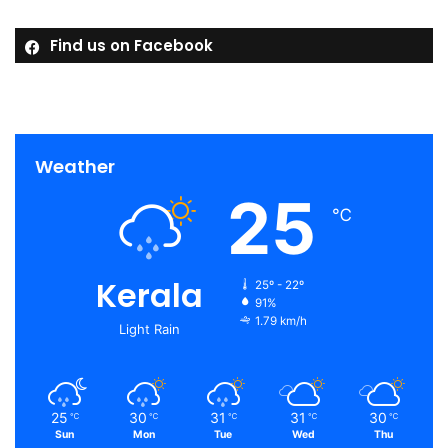
Find us on Facebook
Weather
25
℃
Kerala
25º - 22º
91%
1.79 km/h
Light Rain
25
30
31
31
30
℃
℃
℃
℃
℃
Sun
Mon
Tue
Wed
Thu