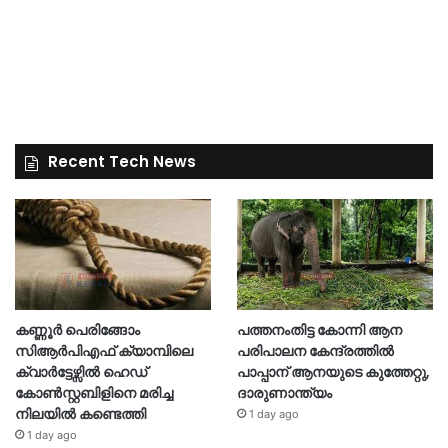
Recent Tech News
കണ്ണൂർ പെരിങ്ങോം
പത്തനംതിട്ട കോന്നി ആന
സിആർപിഎഫ് ക്യാമ്പിലെ
പരിപാലന കേന്ദ്രത്തിൽ
ക്വാർട്ടേഴ്സിൽ ഹെഡ്
പാപ്പാന് ആനയുടെ കുത്തേറ്റു,
കോൺസ്റ്റബിളിനെ മരിച്ച
ദാരുണാന്ത്യം
നിലയിൽ കണ്ടെത്തി
1 day ago
1 day ago