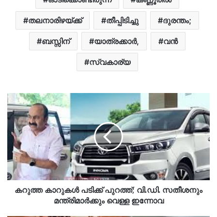
തലനാരിഴയ്ക്ക്
തീപ്പിടിച്ചു
ദുരന്തം;
ബസ്സിന്
യാത്രക്കാ‍ർ,
വന്‍
സ്വകാര്യ
കറുത്ത കാറുകൾ പടിക്ക് പുറത്ത്; വി.ഡി. സതീശനും
മന്ത്രിമാർക്കും വെള്ള ഇന്നോവ