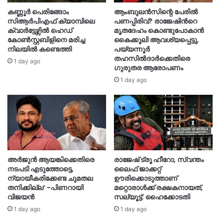
കണ്ണൂർ പെരിങ്ങോം
ആംബുലൻസിന്റെ പേരിൽ
സിആർപിഎഫ് ക്യാമ്പിലെ
പണപ്പിരിവ്? രാജേഷിന്‍റെ
ക്വാർട്ടേഴ്സിൽ ഹെഡ്
മൃതദേഹം കൊണ്ടുപോകാൻ
കോൺസ്റ്റബിളിനെ മരിച്ച
കൈക്കൂലി ആവശ്യപ്പെട്ടു,
നിലയിൽ കണ്ടെത്തി
പയ്യന്നൂർ
തഹസിൽദാർക്കെതിരെ
1 day ago
ഗുരുതര ആരോപണം
1 day ago
അർജുൻ ആയങ്കിക്കെതിരെ
രാജേഷ് ട്രൂ ഹീറോ, സ്വന്തം
നടപടി എടുത്തോട്ടെ,
ലൈഫ് ജാക്കറ്റ്
ന്യായീകരിക്കേണ്ട ചുമതല
ഊരിക്കൊടുത്താണ്
തനിക്കില്ല’ -പിണറായി
മറ്റൊരാള്‍ക്ക് രക്ഷകനായത്,
വിജയൻ
സല്യൂട്ട്: ഹൈക്കോടതി
1 day ago
1 day ago