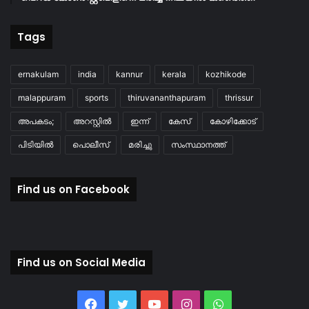
Tags
ernakulam
india
kannur
kerala
kozhikode
malappuram
sports
thiruvananthapuram
thrissur
അപകടം;
അറസ്റ്റിൽ
ഇന്ന്
കേസ്
കോഴിക്കോട്
പിടിയിൽ
പൊലീസ്
മരിച്ചു
സംസ്ഥാനത്ത്
Find us on Facebook
Find us on Social Media
Facebook
Twitter
YouTube
Instagram
WhatsApp