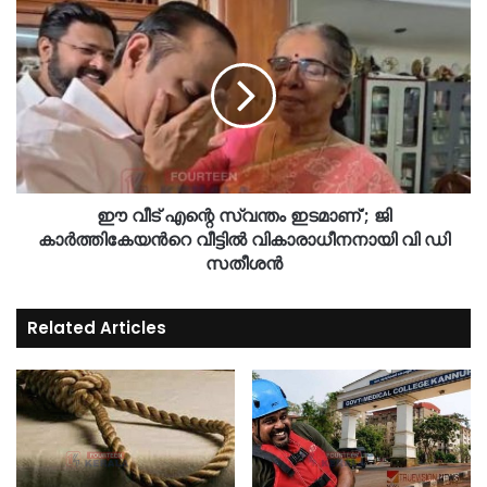
ഈ വീട് എന്റെ സ്വന്തം ഇടമാണ്'; ജി
കാർത്തികേയന്‍റെ വീട്ടിൽ വികാരാധീനനായി വി ഡി
സതീശൻ
Related Articles