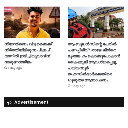
നിയന്ത്രണം വിട്ട ബൈക്ക്
ആംബുലൻസിന്റെ പേരിൽ
നിർത്തിയിട്ടിരുന്ന പിക്കപ്
പണപ്പിരിവ്? രാജേഷിന്‍റെ
വാനിൽ ഇടിച്ച് യുവാവിന്
മൃതദേഹം കൊണ്ടുപോകാൻ
ദാരുണാന്ത്യം
കൈക്കൂലി ആവശ്യപ്പെട്ടു,
പയ്യന്നൂർ
1 day ago
തഹസിൽദാർക്കെതിരെ
ഗുരുതര ആരോപണം
1 day ago
Advertisement