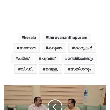
kerala
thiruvananthapuram
ഇന്നോവ
കറുത്ത
കാറുകൾ
പടിക്ക്
പുറത്ത്
മന്ത്രിമാർക്കും
വി.ഡി.
വെള്ള,
സതീശനും