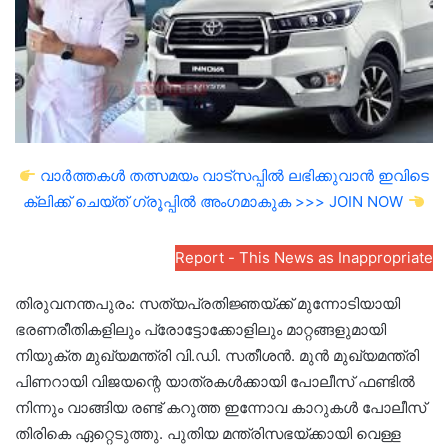
വാർത്തകൾ തത്സമയം വാട്സപ്പിൽ ലഭിക്കുവാൻ ഇവിടെ
ക്ലിക്ക് ചെയ്ത് ഗ്രൂപ്പിൽ അംഗമാകുക >>> JOIN NOW
Report - This News as Inappropriate
തിരുവനന്തപുരം: സത്യപ്രതിജ്ഞയ്ക്ക് മുന്നോടിയായി
ഭരണരീതികളിലും പ്രോട്ടോക്കോളിലും മാറ്റങ്ങളുമായി
നിയുക്ത മുഖ്യമന്ത്രി വി.ഡി. സതീശൻ. മുൻ മുഖ്യമന്ത്രി
പിണറായി വിജയന്റെ യാത്രകൾക്കായി പോലീസ് ഫണ്ടിൽ
നിന്നും വാങ്ങിയ രണ്ട് കറുത്ത ഇന്നോവ കാറുകൾ പോലീസ്
തിരികെ ഏറ്റെടുത്തു. പുതിയ മന്ത്രിസഭയ്ക്കായി വെള്ള