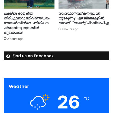
ലക്ഷ്യം രാജകീയ
സംസ്ഥാനത്ത് കനത്ത മഴ
തിരിച്ചുവരവ്; ട്രിവാൺഡ്രം
തുടരുന്നു; ഏഴ് ജില്ലകളിൽ
റോയൽസിന്‍റെ പരിശീലന
ഓറഞ്ച് അലർട്ട് പ്രഖ്യാപിച്ചു
ക്യാമ്പിനു തുമ്പയില്‍
2 hours ago
തുടക്കമായി
2 hours ago
Find us on Facebook
Weather
26
℃