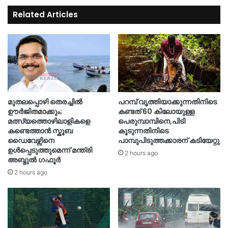
Related Articles
മുതലപ്പൊഴി തെരച്ചിൽ
പറമ്പ് വൃത്തിയാക്കുന്നതിനിടെ
ഊർജിതമാക്കും;
കണ്ടത് 60 കിലോയുള്ള
മത്സ്യത്തൊഴിലാളികളെ
പെരുമ്പാമ്പിനെ,പിടി
കണ്ടെത്താൻ സ്കൂബ
കൂടുന്നതിനിടെ
ഡൈവേഴ്സിനെ
പാമ്പുപിടുത്തക്കാരന് കടിയേറ്റു
ഉൾപ്പെടുത്തുമെന്ന് മന്ത്രി
2 hours ago
അബ്ദുൽ ഗഫൂർ
2 hours ago