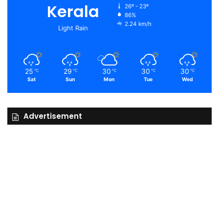
Kerala
26º - 23º
86%
2.24 km/h
Light Rain
25
29
30
30
30
℃
℃
℃
℃
℃
Sat
Sun
Mon
Tue
Wed
Advertisement