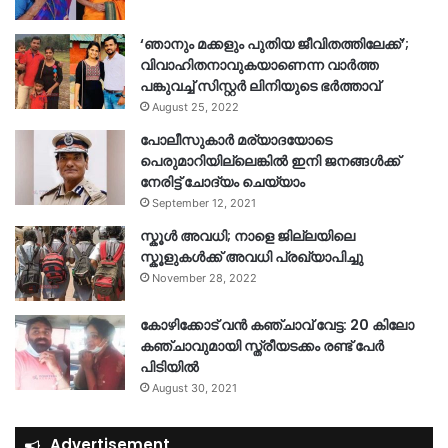
‘ഞാനും മക്കളും പുതിയ ജീവിതത്തിലേക്ക്’;
വിവാഹിതനാവുകയാണെന്ന വാർത്ത
പങ്കുവച്ച് സിസ്റ്റർ ലിനിയുടെ ഭർത്താവ്
August 25, 2022
പോലീസുകാര്‍ മര്യാദയോടെ
പെരുമാറിയില്ലെങ്കില്‍ ഇനി ജനങ്ങള്‍ക്ക്
നേരിട്ട് ചോദ്യം ചെയ്യാം
September 12, 2021
സ്കൂൾ അവധി; നാളെ ജില്ലയിലെ
സ്കൂളുകൾക്ക് അവധി പ്രഖ്യാപിച്ചു
November 28, 2022
കോഴിക്കോട് വൻ കഞ്ചാവ് വേട്ട: 20 കിലോ
കഞ്ചാവുമായി സ്ത്രീയടക്കം രണ്ട് പേർ
പിടിയിൽ
August 30, 2021
Advertisement