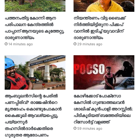
പത്തനംതിട്ട കോന്നി ആന
നിയന്ത്രണം വിട്ട ബൈക്ക്
പരിപാലന കേന്ദ്രത്തിൽ
നിർത്തിയിട്ടിരുന്ന പിക്കപ്
പാപ്പാന് ആനയുടെ കുത്തേറ്റു,
വാനിൽ ഇടിച്ച് യുവാവിന്
ദാരുണാന്ത്യം
ദാരുണാന്ത്യം
14 minutes ago
29 minutes ago
ആംബുലൻസിന്റെ പേരിൽ
കോഴിക്കോട് പോക്സോ
പണപ്പിരിവ്? രാജേഷിന്‍റെ
കേസിൽ ഗുണ്ടാത്തലവൻ
മൃതദേഹം കൊണ്ടുപോകാൻ
ശാഖിഷ് കുൻപാളി അറസ്റ്റിൽ;
കൈക്കൂലി ആവശ്യപ്പെട്ടു,
പിടികൂടിയത് ബത്തേരിയിലെ
പയ്യന്നൂർ
റിസോർട്ട് വളഞ്ഞ്
തഹസിൽദാർക്കെതിരെ
59 minutes ago
ഗുരുതര ആരോപണം