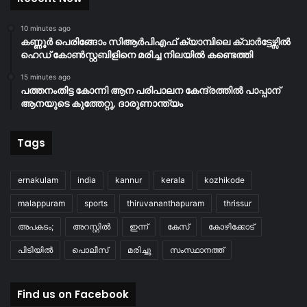
10 minutes ago
കണ്ണൂർ പെരിങ്ങോം സിആർപിഎഫ് ക്യാമ്പിലെ ക്വാർട്ടേഴ്സിൽ
ഹെഡ് കോൺസ്റ്റബിളിനെ മരിച്ച നിലയിൽ കണ്ടെത്തി
15 minutes ago
പത്തനംതിട്ട കോന്നി ആന പരിപാലന കേന്ദ്രത്തിൽ പാപ്പാന്
ആനയുടെ കുത്തേറ്റു, ദാരുണാന്ത്യം
Tags
ernakulam
india
kannur
kerala
kozhikode
malappuram
sports
thiruvananthapuram
thrissur
അപകടം;
അറസ്റ്റിൽ
ഇന്ന്
കേസ്
കോഴിക്കോട്
പിടിയിൽ
പൊലീസ്
മരിച്ചു
സംസ്ഥാനത്ത്
Find us on Facebook