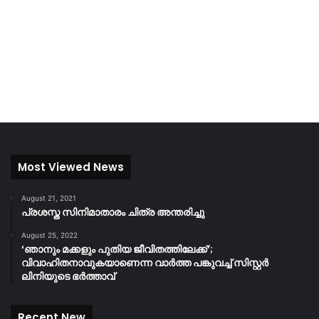
Most Viewed News
August 21, 2021
പ്രശസ്ത സിനിമാതാരം ചിത്ര അന്തരിച്ചു
August 25, 2022
‘ഞാനും മക്കളും പുതിയ ജീവിതത്തിലേക്ക്’;
വിവാഹിതനാവുകയാണെന്ന വാർത്ത പങ്കുവച്ച് സിസ്റ്റർ
ലിനിയുടെ ഭർത്താവ്
Recent New