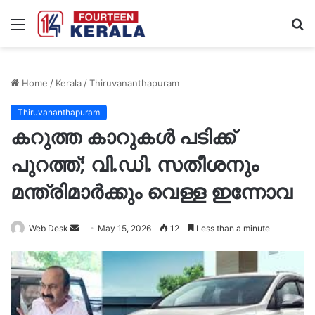
Menu
S
fo
Home
/
Kerala
/
Thiruvananthapuram
Thiruvananthapuram
കറുത്ത കാറുകൾ പടിക്ക്
പുറത്ത്; വി.ഡി. സതീശനും
മന്ത്രിമാർക്കും വെള്ള ഇന്നോവ
Send
Web Desk
May 15, 2026
12
Less than a minute
an
email