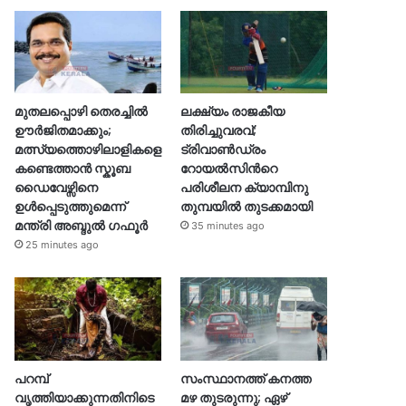
മുതലപ്പൊഴി തെരച്ചിൽ
ലക്ഷ്യം രാജകീയ
ഊർജിതമാക്കും;
തിരിച്ചുവരവ്;
മത്സ്യത്തൊഴിലാളികളെ
ട്രിവാൺഡ്രം
കണ്ടെത്താൻ സ്കൂബ
റോയൽസിന്‍റെ
ഡൈവേഴ്സിനെ
പരിശീലന ക്യാമ്പിനു
ഉൾപ്പെടുത്തുമെന്ന്
തുമ്പയില്‍ തുടക്കമായി
മന്ത്രി അബ്ദുൽ ഗഫൂർ
35 minutes ago
25 minutes ago
പറമ്പ്
സംസ്ഥാനത്ത് കനത്ത
വൃത്തിയാക്കുന്നതിനിടെ
മഴ തുടരുന്നു; ഏഴ്