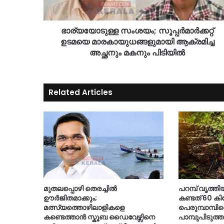
ഭാര്യയോടുള്ള സംശയം; സൂപ്പർമാർക്കറ്റ്
ഉടമയെ മാരകായുധങ്ങളുമായി ആക്രമിച്ച
അച്ഛനും മകനും പിടിയിൽ
Related Articles
മുതലപ്പൊഴി തെരച്ചിൽ
പറമ്പ് വൃത്തി
ഊർജിതമാക്കും;
കണ്ടത് 60 ക
മത്സ്യത്തൊഴിലാളികളെ
പെരുമ്പാമ്പി
കണ്ടെത്താൻ സ്കൂബ ഡൈവേഴ്സിനെ
പാമ്പുപിടുത്ത