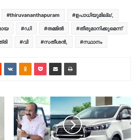
thiruvananthapuram
ഉപാധിയുമില്ല’,
മായ
ഡി
തമ്മിൽ
തീരുമാനിക്കുമെന്ന്
ത്രി
വി
സതീശൻ,
സ്ഥാനം
est
Reddit
VKontakte
Odnoklassniki
Pocket
Share via Email
Print