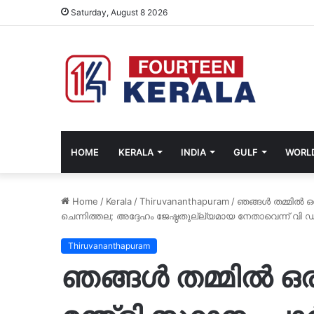
Saturday, August 8 2026
HOME
KERALA
INDIA
GULF
WORL
Home
/
Kerala
/
Thiruvananthapuram
/
ഞങ്ങൾ തമ്മിൽ ഒരു
ചെന്നിത്തല; അദ്ദേഹം ജേഷ്ഠതുല്ല്യമായ നേതാവെന്ന് വ
Thiruvananthapuram
ഞങ്ങൾ തമ്മിൽ ഒര