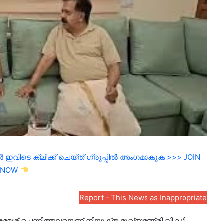
ഇവിടെ ക്ലിക്ക് ചെയ്ത് ഗ്രൂപ്പിൽ അംഗമാകുക >>> JOIN
NOW
Report - This News as Inappropriate
ശ് ചെന്നിത്തലയെന്ന് നിയുക്ത മുഖ്യമന്ത്രി വി ഡി