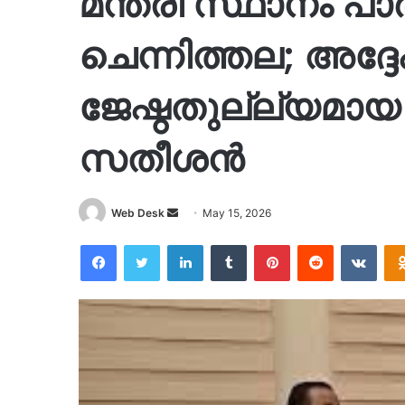
മന്ത്രി സ്ഥാനം പാർട
ചെന്നിത്തല; അദ്ദ
ജേഷ്ഠതുല്ല്യമായ
സതീശൻ
Send
Web Desk
May 15, 2026
an
Facebook
Twitter
LinkedIn
Tumblr
Pinterest
Reddit
VKon
email