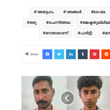
‘അദ്ദേഹം
‘ഞങ്ങൾ
kerala
ഒരു
ചെന്നിത്തല
ജേഷ്ഠതുല്ല്യ
നേതാവെന്ന്
പാർട്ടി;
മന്
Facebook
Twitter
LinkedIn
Tumblr
Pinter
Share