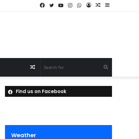
Facebook
Twitter
YouTube
Instagram
WhatsApp
Log
Random
Sidebar
In
Article
Random
Search
Article
for
Find us on Facebook
Weather