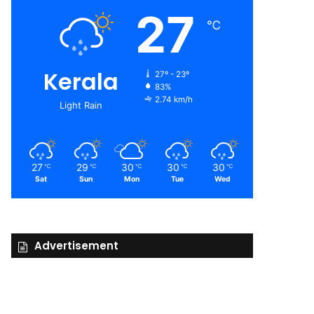
27
℃
Kerala
27º - 23º
83%
2.74 km/h
Light Rain
27
29
30
30
30
℃
℃
℃
℃
℃
Sat
Sun
Mon
Tue
Wed
Advertisement