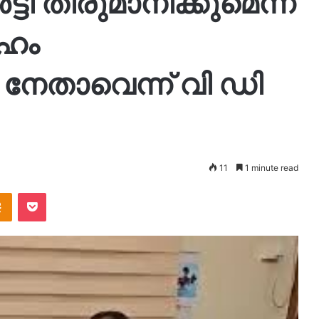
്ടി തീരുമാനിക്കുമെന്ന്
േഹം
 നേതാവെന്ന് വി ഡി
11
1 minute read
takte
Odnoklassniki
Pocket