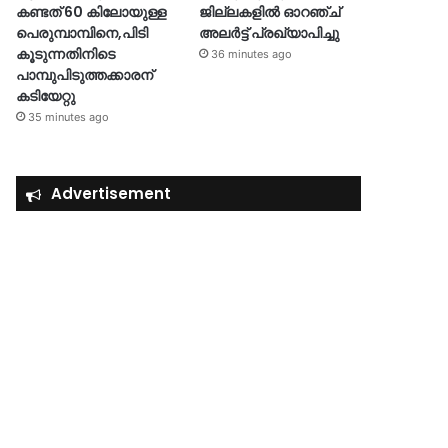
കണ്ടത് 60 കിലോയുള്ള
ജില്ലകളിൽ ഓറഞ്ച്
പെരുമ്പാമ്പിനെ,പിടി
അലർട്ട് പ്രഖ്യാപിച്ചു
കൂടുന്നതിനിടെ
36 minutes ago
പാമ്പുപിടുത്തക്കാരന്
കടിയേറ്റു
35 minutes ago
Advertisement