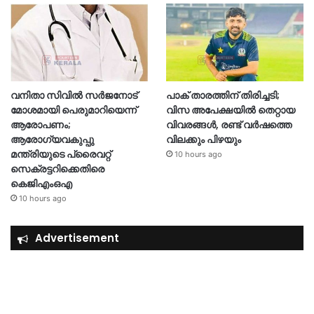
വനിതാ സിവിൽ സർജനോട്
പാക് താരത്തിന് തിരിച്ചടി;
മോശമായി പെരുമാറിയെന്ന്
വിസ അപേക്ഷയിൽ തെറ്റായ
ആരോപണം;
വിവരങ്ങൾ, രണ്ട് വർഷത്തെ
ആരോഗ്യവകുപ്പു
വിലക്കും പിഴയും
മന്ത്രിയുടെ പ്രൈവറ്റ്
10 hours ago
സെക്രട്ടറിക്കെതിരെ
കെജിഎംഒഎ
10 hours ago
Advertisement