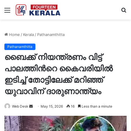
Menu
S
fo
Home
/
Kerala
/
Pathanamthitta
Pathanamthitta
ബൈക്ക് നിയന്ത്രണം വിട്ട്
പാലത്തിൻറെ കൈവരിയിൽ
ഇടിച്ച് തോട്ടിലേക്ക് മറിഞ്ഞ്
യുവാവിന് ദാരുണാന്ത്യം
Send
Web Desk
May 15, 2026
16
Less than a minute
an
email