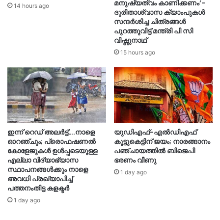
മനുഷ്യത്വം കാണിക്കണം’-
14 hours ago
ദുരിതാശ്വാസ ക്യാംപുകള്‍
സന്ദര്‍ശിച്ച ചിത്രങ്ങള്‍
പുറത്തുവിട്ട് മന്ത്രി പി സി
വിഷ്ണുനാഥ്
15 hours ago
ഇന്ന് റെഡ് അലർട്ട്….നാളെ
യുഡിഎഫ്-എൽഡിഎഫ്
ഓറഞ്ചും; പ്രൊഫഷണൽ
കൂട്ടുകെട്ടിന് ജയം; നാരങ്ങാനം
കോളേജുകൾ ഉൾപ്പടെയുള്ള
പഞ്ചായത്തില്‍ ബിജെപി
എല്ലാ വിദ്യാഭ്യാസ
ഭരണം വീണു
സ്ഥാപനങ്ങൾക്കും നാളെ
1 day ago
അവധി പ്രഖ്യാപിച്ച്
പത്തനംതിട്ട കളക്ടർ
1 day ago