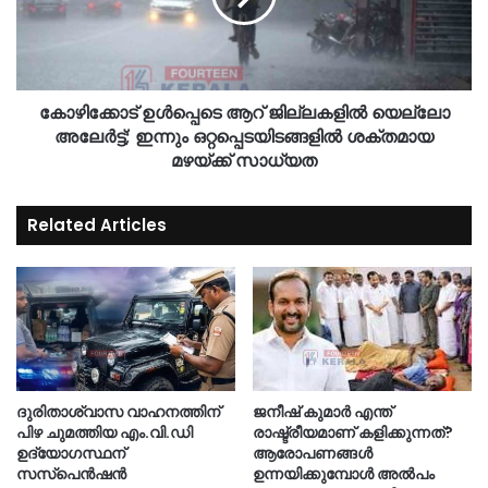
കോഴിക്കോട് ഉൾപ്പെടെ ആറ് ജില്ലകളിൽ യെല്ലോ
അലേർട്ട്; ഇന്നും ഒറ്റപ്പെടയിടങ്ങളിൽ ശക്തമായ
മഴയ്ക്ക് സാധ്യത
Related Articles
ദുരിതാശ്വാസ വാഹനത്തിന്
ജനീഷ് കുമാർ എന്ത്
പിഴ ചുമത്തിയ എം.വി.ഡി
രാഷ്ട്രീയമാണ് കളിക്കുന്നത്?
ഉദ്യോഗസ്ഥന്
ആരോപണങ്ങൾ
സസ്‌പെൻഷൻ
ഉന്നയിക്കുമ്പോൾ അൽപം