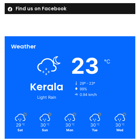
Find us on Facebook
Weather
23
℃
Kerala
29º - 23º
99%
0.94 km/h
Light Rain
29
30
30
30
30
℃
℃
℃
℃
℃
Sat
Sun
Mon
Tue
Wed