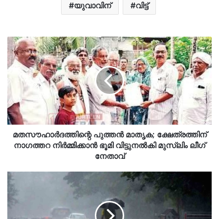
യുവാവിന്
വിട്ട്
മതസൗഹാർദത്തിന്റെ പുത്തൻ മാതൃക; ക്ഷേത്രത്തിന്
നാഗത്തറ നിർമ്മിക്കാൻ ഭൂമി വിട്ടുനൽകി മുസ്ലിം ലീഗ്
നേതാവ്