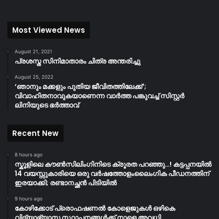
Most Viewed News
August 21, 2021
പ്രശസ്ത സിനിമാതാരം ചിത്ര അന്തരിച്ചു
August 25, 2022
‘ഞാനും മക്കളും പുതിയ ജീവിതത്തിലേക്ക്’;
വിവാഹിതനാവുകയാണെന്ന വാർത്ത പങ്കുവച്ച് സിസ്റ്റർ
ലിനിയുടെ ഭർത്താവ്
Recent New
8 hours ago
സ്കൂളിലെ കൗൺസിലിംഗിനിടെ ക്രൂരത പറഞ്ഞു…! കട്ടപ്പനയിൽ
14 വയസ്സുകാരിയെ ഒരു വർഷത്തോളംലൈംഗിക പീഡനത്തിന്
ഇരയാക്കി; രണ്ടാനച്ഛൻ പിടിയിൽ
9 hours ago
കോഴിക്കോട് പ്രൊഫഷണൽ കോളെജുകൾ ഒഴികെ
വിദ്യാഭ്യാസ സ്ഥാപനങ്ങൾക്ക് നാളെ അവധി