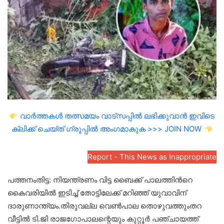
വാർത്തകൾ തത്സമയം വാട്സപ്പിൽ ലഭിക്കുവാൻ ഇവിടെ
ക്ലിക്ക് ചെയ്ത് ഗ്രൂപ്പിൽ അംഗമാകുക >>> JOIN NOW
Report - This News as Inappropriate
പത്തനംതിട്ട: നിയന്ത്രണം വിട്ട ബൈക്ക് പാലത്തിൻറെ
കൈവരിയിൽ ഇടിച്ച് തോട്ടിലേക്ക് മറിഞ്ഞ് യുവാവിന്
ദാരുണാന്ത്യം.തിരുവല്ല വെൺപാല തൊഴുവത്തുംതറ
വീട്ടിൽ ടി.ജി രാജഗോപാലന്റെയും കുറ്റൂർ പഞ്ചായത്ത്