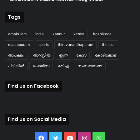
Tags
ernakulam
india
kannur
kerala
kozhikode
malappuram
sports
thiruvananthapuram
thrissur
അപകടം;
അറസ്റ്റിൽ
ഇന്ന്
കേസ്
കോഴിക്കോട്
പിടിയിൽ
പൊലീസ്
മരിച്ചു
സംസ്ഥാനത്ത്
Find us on Facebook
Find us on Social Media
Facebook
Twitter
YouTube
Instagram
WhatsApp