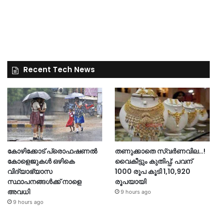
Recent Tech News
കോഴിക്കോട് പ്രൊഫഷണൽ
തണുക്കാതെ സ്വർണവില…!
കോളെജുകൾ ഒഴികെ
വൈകീട്ടും കുതിപ്പ്; പവന്
വിദ്യാഭ്യാസ
1000 രൂപ കൂടി 1,10,920
സ്ഥാപനങ്ങൾക്ക് നാളെ
രൂപയായി
അവധി
9 hours ago
9 hours ago