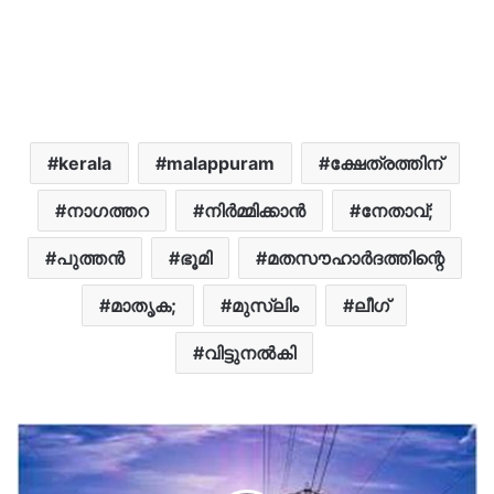
kerala
malappuram
ക്ഷേത്രത്തിന്
നാഗത്തറ
നിർമ്മിക്കാൻ
നേതാവ്;
പുത്തന്‍
ഭൂമി
മതസൗഹാർദത്തിന്റെ
മാതൃക;
മുസ്ലിം
ലീഗ്
വിട്ടുനൽകി