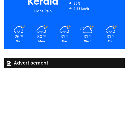
Kerala
85%
2.58 km/h
Light Rain
26
30
31
31
31
℃
℃
℃
℃
℃
Sun
Mon
Tue
Wed
Thu
Advertisement