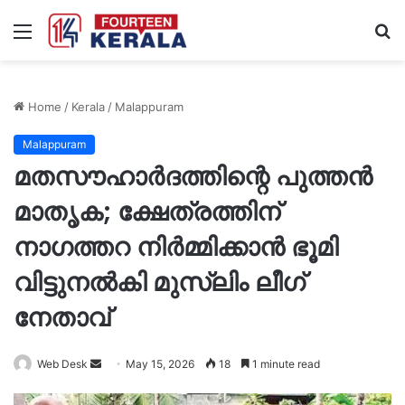
Menu
S
fo
Home
/
Kerala
/
Malappuram
Malappuram
മതസൗഹാർദത്തിന്റെ പുത്തൻ
മാതൃക; ക്ഷേത്രത്തിന്
നാഗത്തറ നിർമ്മിക്കാൻ ഭൂമി
വിട്ടുനൽകി മുസ്ലിം ലീഗ്
നേതാവ്
Send
Web Desk
May 15, 2026
18
1 minute read
an