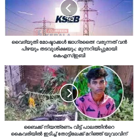
വൈദ്യുതി മോഷ്ടാക്കൾ ജാഗ്രതൈ! വരുന്നത് വൻ
പിഴയും തടവുശിക്ഷയും; മുന്നറിയിപ്പുമായി
കെഎസ്ഇബി
ബൈക്ക് നിയന്ത്രണം വിട്ട് പാലത്തിൻറെ
കൈവരിയിൽ ഇടിച്ച് തോട്ടിലേക്ക് മറിഞ്ഞ് യുവാവിന്