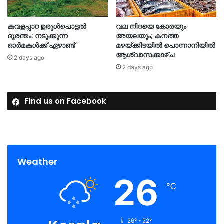
കവളപ്പാറ ഉരുൾപൊട്ടൽ
വല നിറയെ കോരയും
ദുരന്തം: നടുക്കുന്ന
അയലയും; കനത്ത
ഓർമകൾക്ക് ഏഴാണ്ട്
മഴയ്ക്കിടയിൽ പൊന്നാനിയിൽ
ആശ്വാസക്കാഴ്ച
2 days ago
2 days ago
Find us on Facebook
Weather
26
℃
26º - 22º