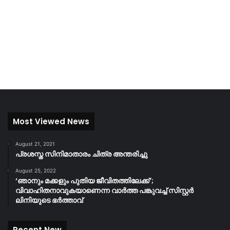
Most Viewed News
August 21, 2021
പ്രശസ്ത സിനിമാതാരം ചിത്ര അന്തരിച്ചു
August 25, 2022
‘ഞാനും മക്കളും പുതിയ ജീവിതത്തിലേക്ക്’;
വിവാഹിതനാവുകയാണെന്ന വാർത്ത പങ്കുവച്ച് സിസ്റ്റർ
ലിനിയുടെ ഭർത്താവ്
Recent New