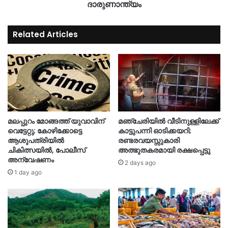
ദാരുണാന്ത്യം
Related Articles
മലപ്പുറം മോങ്ങത്ത് യുവാവിന്
മഞ്ചേരിയിൽ വീടിനുള്ളിലേക്ക്
വെട്ടേറ്റു; കോഴിക്കോട്ടെ
കാട്ടുപന്നി ഓടിക്കയറി;
ആശുപത്രിയിൽ
രണ്ടരവയസ്സുകാരി
ചികിത്സയിൽ, പോലീസ്
അത്ഭുതകരമായി രക്ഷപ്പെട്ടു
അന്വേഷണം
2 days ago
1 day ago