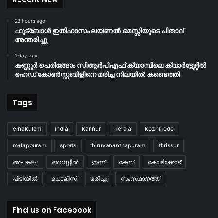
23 hours ago
ഫുട്ബോൾ ഇതിഹാസം ലയണൽ മെസ്സിയുടെ പിതാവ്
അന്തരിച്ചു
1 day ago
കണ്ണൂർ പെരിങ്ങോം സിആർപിഎഫ് ക്യാമ്പിലെ ക്വാർട്ടേഴ്സിൽ
ഹെഡ് കോൺസ്റ്റബിളിനെ മരിച്ച നിലയിൽ കണ്ടെത്തി
Tags
ernakulam
india
kannur
kerala
kozhikode
malappuram
sports
thiruvananthapuram
thrissur
അപകടം;
അറസ്റ്റിൽ
ഇന്ന്
കേസ്
കോഴിക്കോട്
പിടിയിൽ
പൊലീസ്
മരിച്ചു
സംസ്ഥാനത്ത്
Find us on Facebook