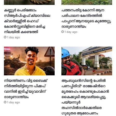
കണ്ണൂർ പെരിങ്ങോം
പത്തനംതിട്ട കോന്നി ആന
സിആർപിഎഫ് ക്യാമ്പിലെ
പരിപാലന കേന്ദ്രത്തിൽ
ക്വാർട്ടേഴ്സിൽ ഹെഡ്
പാപ്പാന് ആനയുടെ കുത്തേറ്റു,
കോൺസ്റ്റബിളിനെ മരിച്ച
ദാരുണാന്ത്യം
നിലയിൽ കണ്ടെത്തി
1 day ago
1 day ago
നിയന്ത്രണം വിട്ട ബൈക്ക്
ആംബുലൻസിന്റെ പേരിൽ
നിർത്തിയിട്ടിരുന്ന പിക്കപ്
പണപ്പിരിവ്? രാജേഷിന്‍റെ
വാനിൽ ഇടിച്ച് യുവാവിന്
മൃതദേഹം കൊണ്ടുപോകാൻ
ദാരുണാന്ത്യം
കൈക്കൂലി ആവശ്യപ്പെട്ടു,
പയ്യന്നൂർ
1 day ago
തഹസിൽദാർക്കെതിരെ
ഗുരുതര ആരോപണം