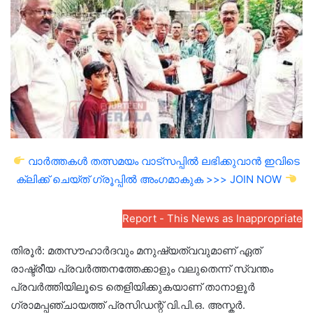
email
വാർത്തകൾ തത്സമയം വാട്സപ്പിൽ ലഭിക്കുവാൻ ഇവിടെ
ക്ലിക്ക് ചെയ്ത് ഗ്രൂപ്പിൽ അംഗമാകുക >>> JOIN NOW
Report - This News as Inappropriate
തിരൂർ: മതസൗഹാർദവും മനുഷ്യത്വവുമാണ് ഏത്
രാഷ്ട്രീയ പ്രവർത്തനത്തേക്കാളും വലുതെന്ന് സ്വന്തം
പ്രവർത്തിയിലൂടെ തെളിയിക്കുകയാണ് താനാളൂർ
ഗ്രാമപ്പഞ്ചായത്ത് പ്രസിഡന്റ് വി.പി.ഒ. അസ്കർ.