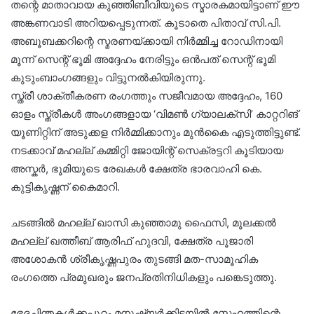
തന്റെ മാതാവായ കുഞ്ഞിബീവിയുടെ സ്മാരകമായിട്ടാണ് ഈ
അങ്കണവാടി അറിയപ്പെടുന്നത്. കൂടാതെ പിതാവ് സി.പി.
അബൂബക്കറിന്റെ സ്മരണയ്ക്കായി നിർമ്മിച്ച റോഡിനായി
മൂന്ന് സെന്റ് ഭൂമി അദ്ദേഹം നേരിട്ടും ഒൻപത് സെന്റ് ഭൂമി
കുടുംബാംഗങ്ങളും വിട്ടുനൽകിയിരുന്നു.
സ്ത്രീ ശാക്തീകരണ രംഗത്തും സജീവമായ അദ്ദേഹം, 160
ഓളം സ്ത്രീകൾ അംഗങ്ങളായ ‘വിമൺ ഗ്യാലക്സി’ കാറ്ററിങ്
യൂണിറ്റിന് അടുക്കള നിർമ്മിക്കാനും മുൻകൈ എടുത്തിട്ടുണ്ട്.
നടക്കാവ് മഹല്ല് കമ്മിറ്റി ജോയിന്റ് സെക്രട്ടറി കൂടിയായ
അസ്കർ, ഭൂമിയുടെ രേഖകൾ ക്ഷേത്ര ഭാരവാഹി കെ.
കുട്ടികൃഷ്ണന് കൈമാറി.
ചടങ്ങിൽ മഹല്ല് ഖാസി കുഞ്ഞാമു ഫൈസി, മൂലക്കൽ
മഹല്ല് ഖത്തീബ് ആരിഫ് ഹുദവി, ക്ഷേത്ര പൂജാരി
അശോകൻ ശ്രീകൃഷ്ണപുരം തുടങ്ങി മത-സാമൂഹിക
രംഗത്തെ പ്രമുഖരും ജനപ്രതിനിധികളും പങ്കെടുത്തു.
ഭേദചിന്തകൾക്കപ്പുറം മനുഷ്യർക്കിടയിൽ സ്നേഹത്തിന്റെ