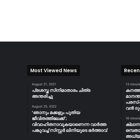
Most Viewed News
Recen
August 21, 2021
13 minut
പ്രശസ്ത സിനിമാതാരം ചിത്ര
കനത്ത 
അന്തരിച്ചു
മാനന്
പരസ്പര
August 25, 2022
വൻ ദുര
‘ഞാനും മക്കളും പുതിയ
ജീവിതത്തിലേക്ക്’;
16 minut
വിവാഹിതനാവുകയാണെന്ന വാർത്ത
ക്ലാസി
പങ്കുവച്ച് സിസ്റ്റർ ലിനിയുടെ ഭർത്താവ്
ഒമ്പതാ
അധ്യ