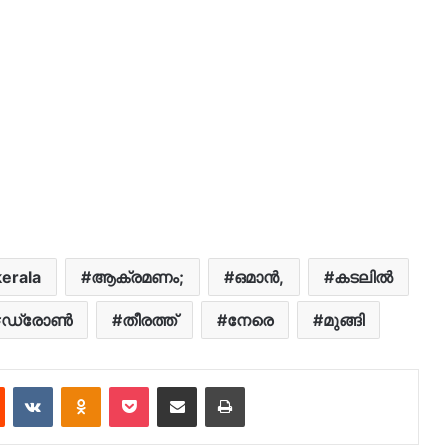
kerala
ആക്രമണം;
ഒമാൻ,
കടലില്‍
ഡ്രോൺ
തീരത്ത്
​നേരെ
മുങ്ങി
est
Reddit
VKontakte
Odnoklassniki
Pocket
Share via Email
Print