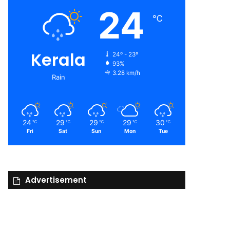
24
℃
Kerala
24º - 23º
93%
3.28 km/h
Rain
24
29
29
29
30
℃
℃
℃
℃
℃
Fri
Sat
Sun
Mon
Tue
Advertisement