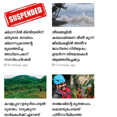
ക്ലാസിൽ മിണ്ടിയതിന്
തീരങ്ങളില്‍
ക്രൂരത; ഒമ്പതാം
കടലാക്രമണ ഭീതി! മൂന്ന്
ക്ലാസുകാരന്റെ
ജില്ലകളിൽ അതീവ
മുഖത്തടിച്ച
ജാഗ്രതാ നിർദ്ദേശം;
അധ്യാപകന്
ഉയർന്ന തിരമാലകൾ
സസ്പെൻഷൻ
ആഞ്ഞടിച്ചേക്കും
16 minutes ago
17 minutes ago
കവളപ്പാറ ഉരുൾപൊട്ടൽ
രാജേഷിന്റെ മൃതദേഹം
ദുരന്തം: നടുക്കുന്ന
കൊണ്ടുപോയത്
ഓർമകൾക്ക് ഏഴാണ്ട്
ഫ്രീസറില്ലാത്ത