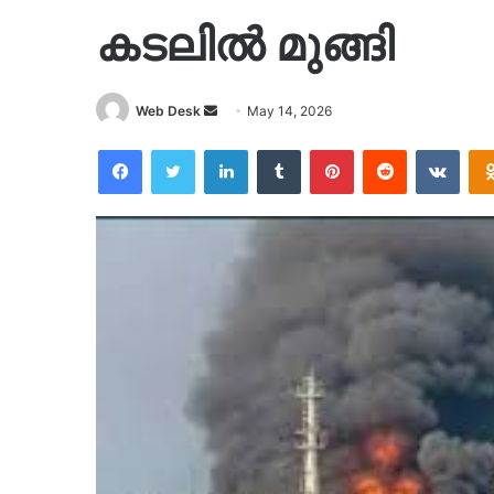
കടലിൽ മുങ്ങി
Send
Web Desk
May 14, 2026
an
Facebook
Twitter
LinkedIn
Tumblr
Pinterest
Reddit
VKon
email