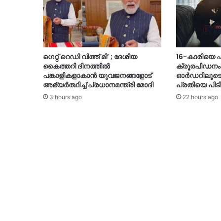
ഗെറ്റ് റെഡി വിത്ത് മി’ ; ദേശീയ
16-കാരിയെ ഫ്ലാ
കൈത്തറി ദിനത്തിൽ
ക്രൂരപീഡനം
പങ്കാളികളാകാൻ യുവജനങ്ങളോട്
ഓർഡറിലൂടെ തു
അഭ്യർത്ഥിച്ച് പ്രധാനമന്ത്രി മോദി
പ്രതിയെ പിടി
3 hours ago
22 hours ago