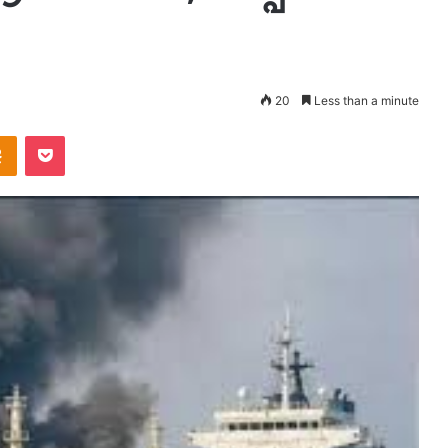
20
Less than a minute
takte
Odnoklassniki
Pocket