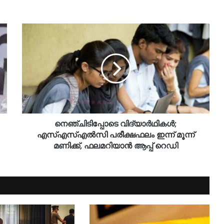
നെഞ്ചിടിപ്പോടെ വിദ്യാർഥികൾ;
എസ്എസ്എൽസി പരീക്ഷഫലം ഇന്ന് മൂന്ന്
മണിക്ക്, ഫലമറിയാൻ ആപ്പ് റെഡി