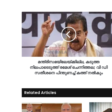
മന്ത്രിസഭയിലേയ്ക്കില്ല, കടുത്ത
നിലപാടെടുത്ത് രമേശ് ചെന്നിത്തല; വി ഡി
സതീശനെ പിന്തുണച്ച് കത്ത് നൽകും
Related Articles