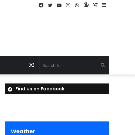
Facebook
Twitter
YouTube
Instagram
WhatsApp
Log
Random
Sidebar
In
Article
Random
Search
Article
for
Find us on Facebook
Weather