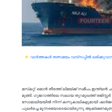
വാർത്തകൾ തത്സമയം വാട്സപ്പിൽ ലഭിക്കുവാൻ 
മസ്‌കറ്റ്: ഒമാൻ തീരത്ത് ലിമയ്ക്ക് സമീപം ഇന്ത
മുങ്ങി. ഗുജറാത്തിലെ സലായ തുറമുഖത്ത് രജിസ്റ്റ
സോമാലിയയിൽ നിന്ന് കന്നുകാലികളുമായി ഷാർജയ
പുലർച്ചെ മൂന്നരയോടെയായിരുന്നു ആക്രമണമുണ്ടാ