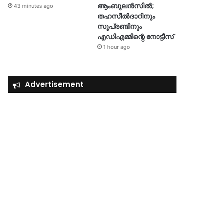
ആംബുലൻസിൽ;
43 minutes ago
തഹസീൽദാറിനും
സൂപ്രണ്ടിനും
എഡിഎമ്മിന്റെ നോട്ടീസ്
1 hour ago
Advertisement