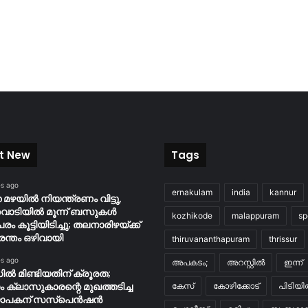
t New
Tags
es ago
ernakulam
india
kannur
മഴയിൽ നിയന്ത്രണം വിട്ടു,
തവാടിയിൽ മൂന്ന് ബസുകൾ
kozhikode
malappuram
sp
ം കൂട്ടിയിടിച്ചു; തലനാരിഴയ്ക്ക്
ന്തം ഒഴിവായി
thiruvananthapuram
thrissur
es ago
അപകടം;
അറസ്റ്റിൽ
ഇന്ന്
ൽ മിണ്ടിയതിന് ക്രൂരത;
ം ക്ലാസുകാരന്റെ മുഖത്തടിച്ച
കേസ്
കോഴിക്കോട്
പിടിയ
ാപകന് സസ്പെൻഷൻ