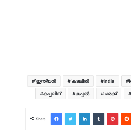
‘ഇന്ത്യൻ
‘കടലില്‍
india
കപ്പലിന്
ക​പ്പ​ൽ
ചരക്ക്
Facebook
Twitter
LinkedIn
Tumblr
Pinter
Share