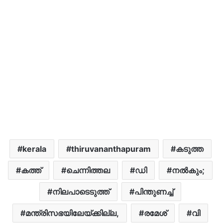
kerala
thiruvananthapuram
കടുത്ത
കത്ത്
ചെന്നിത്തല
ഡി
നൽകും;
നിലപാടെടുത്ത്
പിന്തുണച്ച്
മന്ത്രിസഭയിലേയ്ക്കില്ല,
രമേശ്
വി