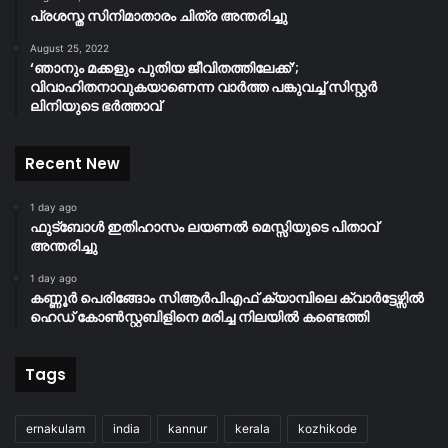
പ്രശസ്ത സിനിമാതാരം ചിത്ര അന്തരിച്ചു
August 25, 2022
‘ഞാനും മക്കളും പുതിയ ജീവിതത്തിലേക്ക്’;
വിവാഹിതനാവുകയാണെന്ന വാർത്ത പങ്കുവച്ച് സിസ്റ്റർ
ലിനിയുടെ ഭർത്താവ്
Recent New
1 day ago
ഫുട്ബോൾ ഇതിഹാസം ലയണൽ മെസ്സിയുടെ പിതാവ്
അന്തരിച്ചു
1 day ago
കണ്ണൂർ പെരിങ്ങോം സിആർപിഎഫ് ക്യാമ്പിലെ ക്വാർട്ടേഴ്സിൽ
ഹെഡ് കോൺസ്റ്റബിളിനെ മരിച്ച നിലയിൽ കണ്ടെത്തി
Tags
ernakulam
india
kannur
kerala
kozhikode