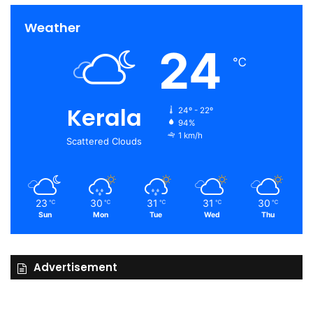
Weather
24
℃
Kerala
24º - 22º
94%
1 km/h
Scattered Clouds
23
30
31
31
30
℃
℃
℃
℃
℃
Sun
Mon
Tue
Wed
Thu
Advertisement