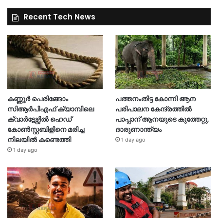
Recent Tech News
കണ്ണൂർ പെരിങ്ങോം
പത്തനംതിട്ട കോന്നി ആന
സിആർപിഎഫ് ക്യാമ്പിലെ
പരിപാലന കേന്ദ്രത്തിൽ
ക്വാർട്ടേഴ്സിൽ ഹെഡ്
പാപ്പാന് ആനയുടെ കുത്തേറ്റു,
കോൺസ്റ്റബിളിനെ മരിച്ച
ദാരുണാന്ത്യം
നിലയിൽ കണ്ടെത്തി
1 day ago
1 day ago