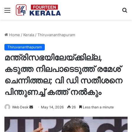
Menu
S
fo
Home
/
Kerala
/
Thiruvananthapuram
Thiruvananthapuram
മന്ത്രിസഭയിലേയ്ക്കില്ല,
കടുത്ത നിലപാടെടുത്ത് രമേശ്
ചെന്നിത്തല; വി ഡി സതീശനെ
പിന്തുണച്ച് കത്ത് നൽകും
Send
Web Desk
May 14, 2026
26
Less than a minute
an
email