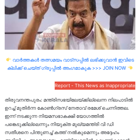
വാർത്തകൾ തത്സമയം വാട്സപ്പിൽ ലഭിക്കുവാൻ ഇവിടെ
ക്ലിക്ക് ചെയ്ത് ഗ്രൂപ്പിൽ അംഗമാകുക >>> JOIN NOW
Report - This News as Inappropriate
തിരുവനന്തപുരം: മന്ത്രിസഭയിലേയ്ക്കില്ലെന്ന നിലപാടിൽ
ഉറച്ച് മുതിർന്ന കോൺ​ഗ്രസ് നേതാവ് രമേശ് ചെന്നിത്തല.
ഇന്ന് നടക്കുന്ന നിയമസഭാകക്ഷി യോ​ഗത്തിൽ
പങ്കെടുക്കില്ലെന്നും നിയുക്ത മുഖ്യമന്ത്രി വി ഡി
സതീശനെ പിന്തുണച്ച് കത്ത് നൽകുമെന്നും അദ്ദേഹം