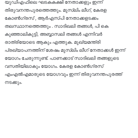
യുഡിഎഫിലെ ഘടകകക്ഷി നേതാക്കളും ഇന്ന്
തിരുവനന്തപുരത്തെത്തും. മുസ്‍ലിം ലീഗ്, കേരള
കോൺഗ്രസ് , ആർഎസ്പി നേതാക്കളടക്കം
തലസ്ഥാനത്തെത്തും . സാദിഖലി തങ്ങൾ, പി കെ
കുഞ്ഞാലികുട്ടി, അബ്ബാസലി തങ്ങൾ എന്നിവർ
രാത്രിയോടെ ആകും എത്തുക. മുഖ്യമന്ത്രി
പ്രഖ്യാപനത്തിന് ശേഷം മുസ്‍ലിം ലീഗ് നേതാക്കൾ ഇന്ന്
യോഗം ചേരുന്നുണ്ട്. പാണക്കാട് സാദിഖലി തങ്ങളുടെ
വസതിയിലാകും യോഗം. കേരള കോൺഗ്രസ്
എംഎൽഎമാരുടെ യോഗവും ഇന്ന് തിരുവനന്തപുരത്ത്
നടക്കും.