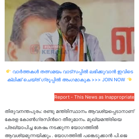
email
വാർത്തകൾ തത്സമയം വാട്സപ്പിൽ ലഭിക്കുവാൻ ഇവിടെ
ക്ലിക്ക് ചെയ്ത് ഗ്രൂപ്പിൽ അംഗമാകുക >>> JOIN NOW
Report - This News as Inappropriate
തിരുവനന്തപുരം: രണ്ടു മന്ത്രിസ്ഥാനം ആവശ്യപ്പെടാനാണ്
കേരള കോൺഗ്രസിന്‍റെ തീരുമാനം. മുഖ്യമന്ത്രിയെ
പ്രഖ്യാപിച്ച ശേഷം നടക്കുന്ന യോഗത്തിൽ
ആവശ്യമുന്നയിക്കും . യോഗത്തിൽ പങ്കെടുക്കാൻ പി.ജെ