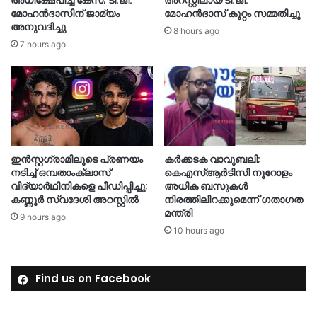
അധിക്ഷേപിച്ച കേസ്; ടി.ജി.
അറസ്റ്റിലായ ടി.ജി.
മോഹൻദാസിന് ജാമ്യം
മോഹൻദാസ് കുറ്റം സമ്മതിച്ചു
അനുവദിച്ചു
8 hours ago
7 hours ago
ഇൻസ്റ്റഗ്രാമിലൂടെ പ്രണയം
കർക്കടക വാവുബലി;
നടിച്ച് ഒമ്പതാംക്ലാസ്
കെഎസ്ആർടിസി നൂറോളം
വിദ്യാർഥിനികളെ പീഡിപ്പിച്ചു;
അധിക ബസുകൾ
കണ്ണൂർ സ്വദേശി അറസ്റ്റിൽ
നിരത്തിലിറക്കുമെന്ന് ഗതാഗത
മന്ത്രി
9 hours ago
10 hours ago
Find us on Facebook