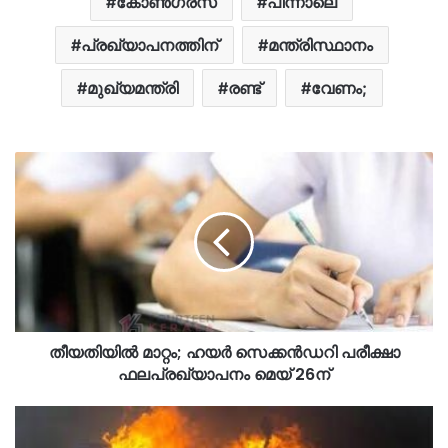
കോൺഗ്രസ്
പിന്നാലെ
പ്രഖ്യാപനത്തിന്
മന്ത്രിസ്ഥാനം
മുഖ്യമന്ത്രി
രണ്ട്
വേണം;
തീയതിയിൽ മാറ്റം; ഹയർ സെക്കൻഡറി പരീക്ഷാ
ഫലപ്രഖ്യാപനം മെയ് 26ന്