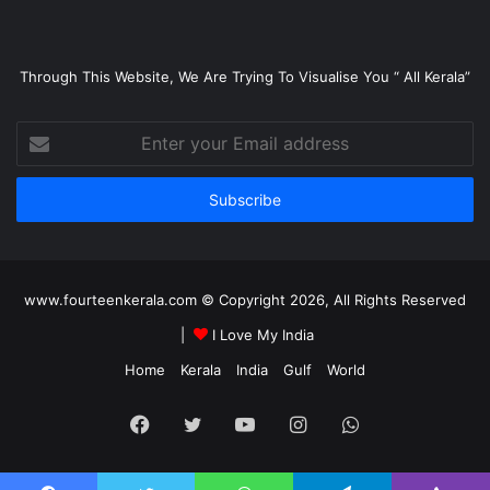
Through This Website, We Are Trying To Visualise You “ All Kerala”
Enter
your
Email
address
www.fourteenkerala.com © Copyright 2026, All Rights Reserved
|
I Love My India
Home
Kerala
India
Gulf
World
Facebook
Twitter
YouTube
Instagram
WhatsApp