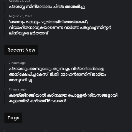
August 21, 2021
പ്രശസ്ത സിനിമാതാരം ചിത്ര അന്തരിച്ചു
August 25, 2022
‘ഞാനും മക്കളും പുതിയ ജീവിതത്തിലേക്ക്’;
വിവാഹിതനാവുകയാണെന്ന വാർത്ത പങ്കുവച്ച് സിസ്റ്റർ
ലിനിയുടെ ഭർത്താവ്
Recent New
7 hours ago
പ്രായവും അസുഖവും തുണച്ചു; വിദ്യാർത്ഥികളെ
അധിക്ഷേപിച്ച കേസ്; ടി.ജി. മോഹൻദാസിന് ജാമ്യം
അനുവദിച്ചു
7 hours ago
കരയ്ക്കിറങ്ങിയാൽ കഠിനമായ പൊള്ളൽ’;ദിവസങ്ങളായി
കുളത്തിൽ കഴിഞ്ഞ് 16-കാരൻ
Tags