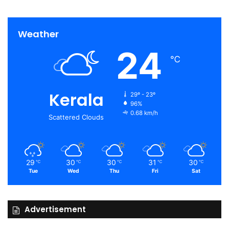
Weather
24
℃
Kerala
29º - 23º
96%
0.68 km/h
Scattered Clouds
29
30
30
31
30
℃
℃
℃
℃
℃
Tue
Wed
Thu
Fri
Sat
Advertisement