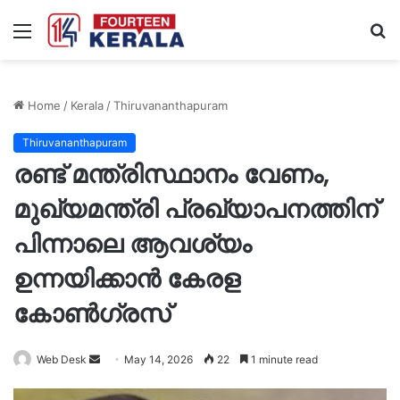
Menu
S
fo
Home
/
Kerala
/
Thiruvananthapuram
Thiruvananthapuram
രണ്ട് മന്ത്രിസ്ഥാനം വേണം,
മുഖ്യമന്ത്രി പ്രഖ്യാപനത്തിന്
പിന്നാലെ ആവശ്യം
ഉന്നയിക്കാൻ കേരള
കോൺഗ്രസ്
Send
Web Desk
May 14, 2026
22
1 minute read
an