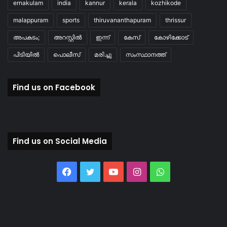
ernakulam
india
kannur
kerala
kozhikode
malappuram
sports
thiruvananthapuram
thrissur
അപകടം;
അറസ്റ്റിൽ
ഇന്ന്
കേസ്
കോഴിക്കോട്
പിടിയിൽ
പൊലീസ്
മരിച്ചു
സംസ്ഥാനത്ത്
Find us on Facebook
Find us on Social Media
Facebook
Twitter
YouTube
Instagram
WhatsApp