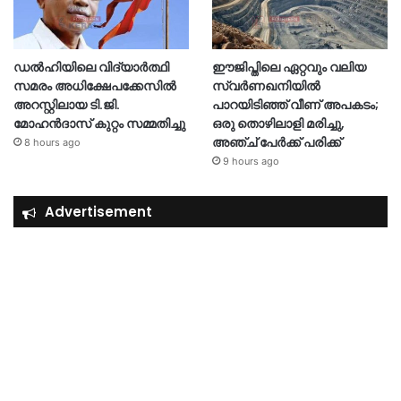
ഡൽഹിയിലെ വിദ്യാർത്ഥി
ഈജിപ്തിലെ ഏറ്റവും വലിയ
സമരം അധിക്ഷേപക്കേസിൽ
സ്വർണഖനിയിൽ
അറസ്റ്റിലായ ടി.ജി.
പാറയിടിഞ്ഞ് വീണ് അപകടം;
മോഹൻദാസ് കുറ്റം സമ്മതിച്ചു
ഒരു തൊഴിലാളി മരിച്ചു,
അഞ്ച് പേർക്ക് പരിക്ക്
8 hours ago
9 hours ago
Advertisement