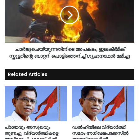
ചാർജുചെയ്യുന്നതിനിടെ അപകടം, ഇലക്‌ട്രിക്
സ്കൂട്ടറിന്റെ ബാറ്ററി പൊട്ടിത്തെറിച്ച് ഗൃഹനാഥൻ മരിച്ചു
Related Articles
പ്രായവും അസുഖവും
ഡൽഹിയിലെ വിദ്യാർത്ഥി
തുണച്ചു; വിദ്യാർത്ഥികളെ
സമരം അധിക്ഷേപക്കേസിൽ