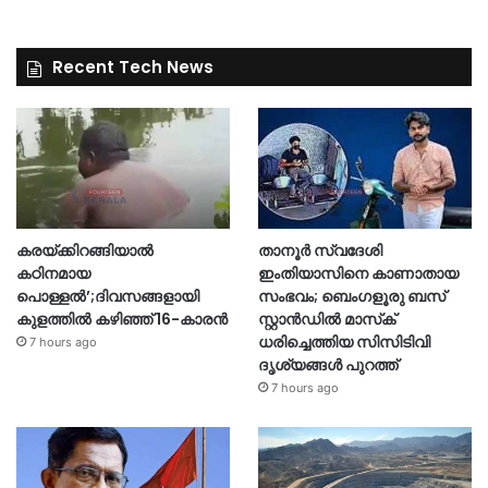
Recent Tech News
കരയ്ക്കിറങ്ങിയാൽ
താനൂർ സ്വദേശി
കഠിനമായ
ഇംതിയാസിനെ കാണാതായ
പൊള്ളൽ’;ദിവസങ്ങളായി
സംഭവം; ബെംഗളൂരു ബസ്
കുളത്തിൽ കഴിഞ്ഞ് 16-കാരൻ
സ്റ്റാൻഡിൽ മാസ്‌ക്
ധരിച്ചെത്തിയ സിസിടിവി
7 hours ago
ദൃശ്യങ്ങൾ പുറത്ത്
7 hours ago