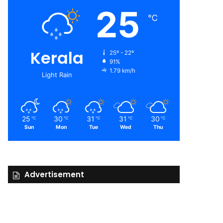
25
℃
Kerala
25º - 22º
91%
1.79 km/h
Light Rain
25
30
31
31
30
℃
℃
℃
℃
℃
Sun
Mon
Tue
Wed
Thu
Advertisement