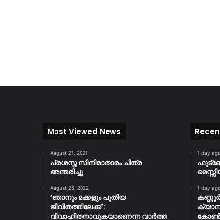
Most Viewed News
Recen
August 21, 2021
1 day ag
പ്രശസ്ത സിനിമാതാരം ചിത്ര
ഫുട്
അന്തരിച്ചു
മെസ്സി
August 25, 2022
1 day ag
‘ഞാനും മക്കളും പുതിയ
കണ്ണൂ
ജീവിതത്തിലേക്ക്’;
ക്യാമ്
വിവാഹിതനാവുകയാണെന്ന വാർത്ത
കോൺസ്