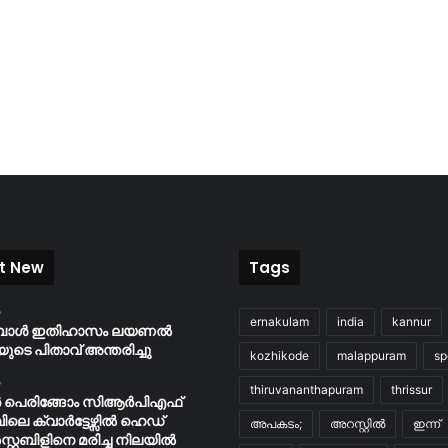
t New
Tags
o
ernakulam
india
kannur
ബോൾ ഇതിഹാസം ലയണൽ
യുടെ പിതാവ് അന്തരിച്ചു
kozhikode
malappuram
sp
o
thiruvananthapuram
thrissur
ർ പെരിങ്ങോം സിആർപിഎഫ്
പിലെ ക്വാർട്ടേഴ്സിൽ ഹെഡ്
അപകടം;
അറസ്റ്റിൽ
ഇന്ന്
റ്റബിളിനെ മരിച്ച നിലയിൽ