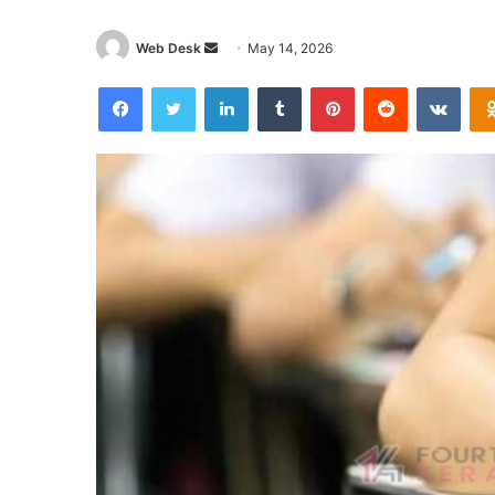
Send
Web Desk
May 14, 2026
an
Facebook
Twitter
LinkedIn
Tumblr
Pinterest
Reddit
VKon
email