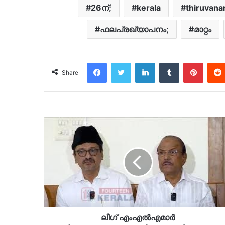
26ന്;
kerala
thiruvan
ഫലപ്രഖ്യാപനം;
മാറ്റം
Facebook
Twitter
LinkedIn
Tumblr
Pinter
Share
ലീഗ് എംഎൽഎമാർ