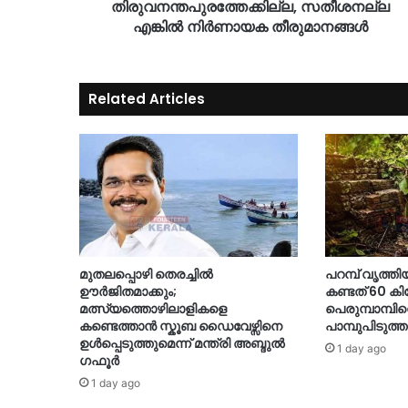
തിരുവനന്തപുരത്തേക്കില്ല, സതീശനല്ല
എങ്കിൽ നിർണായക തീരുമാനങ്ങൾ
Related Articles
മുതലപ്പൊഴി തെരച്ചിൽ
പറമ്പ് വൃത്തി
ഊർജിതമാക്കും;
കണ്ടത് 60 ക
മത്സ്യത്തൊഴിലാളികളെ
പെരുമ്പാമ്പി
കണ്ടെത്താൻ സ്കൂബ ഡൈവേഴ്സിനെ
പാമ്പുപിടുത്ത
ഉൾപ്പെടുത്തുമെന്ന് മന്ത്രി അബ്ദുൽ
1 day ago
ഗഫൂർ
1 day ago