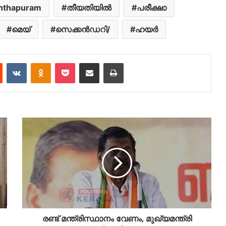
anthapuram
തീയതിയില്‍
പരീക്ഷാ
മെയ്
സെക്കൻഡറി/
ഹയർ
est
Reddit
VKontakte
Odnoklassniki
Pocket
Share via Email
Print
രണ്ട് മന്ത്രിസ്ഥാനം വേണം, മുഖ്യമന്ത്രി