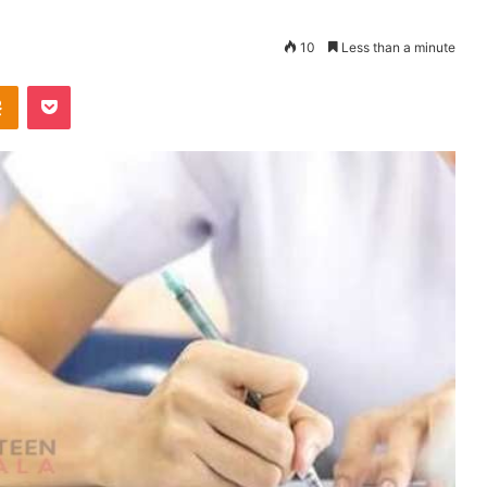
10
Less than a minute
takte
Odnoklassniki
Pocket