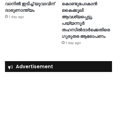
വാനിൽ ഇടിച്ച് യുവാവിന്
കൊണ്ടുപോകാൻ
ദാരുണാന്ത്യം
കൈക്കൂലി
ആവശ്യപ്പെട്ടു,
1 day ago
പയ്യന്നൂർ
തഹസിൽദാർക്കെതിരെ
ഗുരുതര ആരോപണം
1 day ago
Advertisement