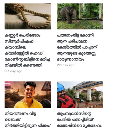
കണ്ണൂർ പെരിങ്ങോം
പത്തനംതിട്ട കോന്നി
സിആർപിഎഫ്
ആന പരിപാലന
ക്യാമ്പിലെ
കേന്ദ്രത്തിൽ പാപ്പാന്
ക്വാർട്ടേഴ്സിൽ ഹെഡ്
ആനയുടെ കുത്തേറ്റു,
കോൺസ്റ്റബിളിനെ മരിച്ച
ദാരുണാന്ത്യം
നിലയിൽ കണ്ടെത്തി
1 day ago
1 day ago
നിയന്ത്രണം വിട്ട
ആംബുലൻസിന്റെ
ബൈക്ക്
പേരിൽ പണപ്പിരിവ്?
നിർത്തിയിട്ടിരുന്ന പിക്കപ്
രാജേഷിന്‍റെ മൃതദേഹം