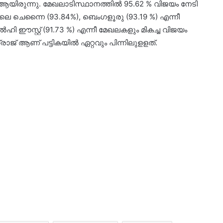
ിരുന്നു. മേഖലാടിസ്ഥാനത്തിൽ 95.62 % വിജയം നേടി
ാലെ ചെന്നൈ (93.84%), ബെംഗളൂരു (93.19 %) എന്നീ
ഹി ഈസ്റ്റ് (91.73 %) എന്നീ മേഖലകളും മികച്ച വിജയം
‌രാജ് ആണ് പട്ടികയിൽ ഏറ്റവും പിന്നിലുളളത്.