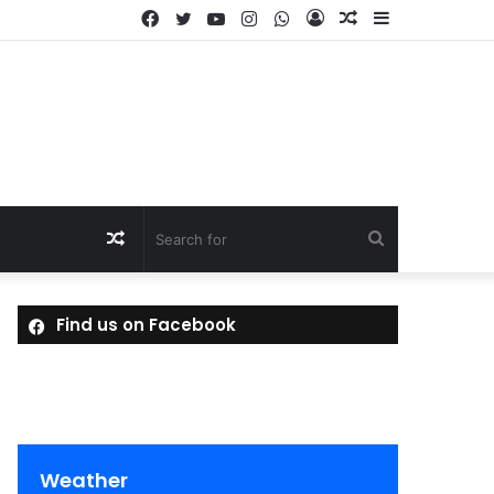
Facebook
Twitter
YouTube
Instagram
WhatsApp
Log
Random
Sidebar
In
Article
Random
Search
Article
for
Find us on Facebook
Weather