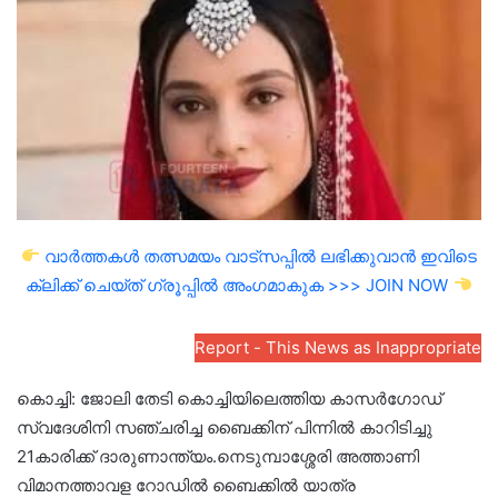
email
വാർത്തകൾ തത്സമയം വാട്സപ്പിൽ ലഭിക്കുവാൻ ഇവിടെ
ക്ലിക്ക് ചെയ്ത് ഗ്രൂപ്പിൽ അംഗമാകുക >>> JOIN NOW
Report - This News as Inappropriate
കൊച്ചി: ജോലി തേടി കൊച്ചിയിലെത്തിയ കാസർഗോഡ്
സ്വദേശിനി സഞ്ചരിച്ച ബൈക്കിന് പിന്നിൽ കാറിടിച്ചു
21കാരിക്ക് ദാരുണാന്ത്യം.നെടുമ്പാശ്ശേരി അത്താണി
വിമാനത്താവള റോഡിൽ ബൈക്കിൽ യാത്ര