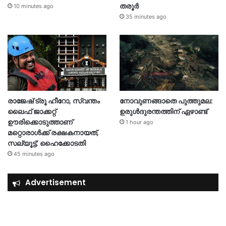
തരൂർ
10 minutes ago
35 minutes ago
രാജേഷ് ട്രൂ ഹീറോ, സ്വന്തം
നോവുണങ്ങാതെ പുത്തുമല:
ലൈഫ് ജാക്കറ്റ്
ഉരുൾദുരന്തത്തിന് ഏഴാണ്ട്
ഊരിക്കൊടുത്താണ്
1 hour ago
മറ്റൊരാള്‍ക്ക് രക്ഷകനായത്,
സല്യൂട്ട്: ഹൈക്കോടതി
45 minutes ago
Advertisement