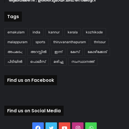
ആലപിക്കണം’; ഉത്തരവുമായി ചീഫ് സെക്രട്ടറി
Tags
ernakulam
india
kannur
kerala
kozhikode
malappuram
sports
thiruvananthapuram
thrissur
അപകടം;
അറസ്റ്റിൽ
ഇന്ന്
കേസ്
കോഴിക്കോട്
പിടിയിൽ
പൊലീസ്
മരിച്ചു
സംസ്ഥാനത്ത്
Find us on Facebook
Find us on Social Media
Facebook
Twitter
YouTube
Instagram
WhatsApp