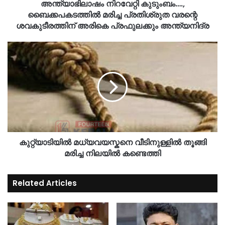
അന്ത്യാഭിലാഷം നിറവേറ്റി കുടുംബം….,
ബൈക്കപകടത്തിൽ മരിച്ച പ്രതിശ്രുത വരന്റെ
ശവകുടീരത്തിന് അരികെ പ്രഫുലക്കും അന്ത്യനിദ്ര
കുറ്റ്യാടിയിൽ മധ്യവയസ്കനെ വീടിനുള്ളിൽ തൂങ്ങി
മരിച്ച നിലയിൽ കണ്ടെത്തി
Related Articles