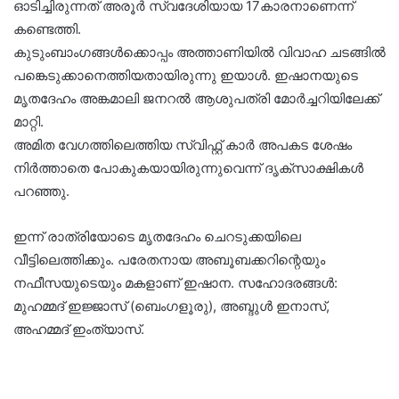
ഓടിച്ചിരുന്നത് അരൂർ സ്വദേശിയായ 17കാരനാണെന്ന്
കണ്ടെത്തി.
കുടുംബാംഗങ്ങൾക്കൊപ്പം അത്താണിയിൽ വിവാഹ ചടങ്ങിൽ
പങ്കെടുക്കാനെത്തിയതായിരുന്നു ഇയാൾ. ഇഷാനയുടെ
മൃതദേഹം അങ്കമാലി ജനറൽ ആശുപത്രി മോർച്ചറിയിലേക്ക്
മാറ്റി.
അമിത വേഗത്തിലെത്തിയ സ്വിഫ്റ്റ് കാർ അപകട ശേഷം
നിർത്താതെ പോകുകയായിരുന്നുവെന്ന് ദൃക്സാക്ഷികൾ
പറഞ്ഞു.
ഇന്ന് രാത്രിയോടെ മൃതദേഹം ചെറടുക്കയിലെ
വീട്ടിലെത്തിക്കും. പരേതനായ അബൂബക്കറിന്റെയും
നഫീസയുടെയും മകളാണ് ഇഷാന. സഹോദരങ്ങൾ:
മുഹമ്മദ് ഇജ്ജാസ് (ബെംഗളൂരു), അബ്ദുൾ ഇനാസ്,
അഹമ്മദ് ഇംത്യാസ്.