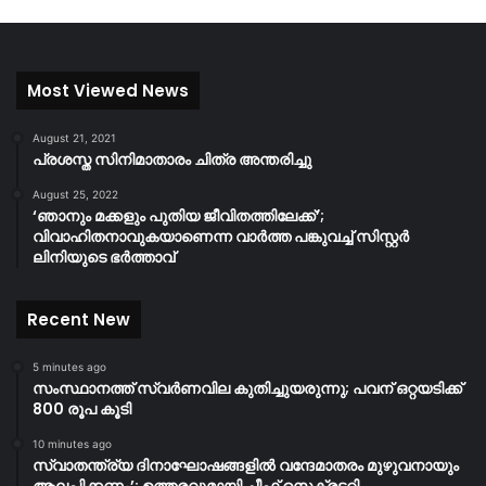
Most Viewed News
August 21, 2021
പ്രശസ്ത സിനിമാതാരം ചിത്ര അന്തരിച്ചു
August 25, 2022
‘ഞാനും മക്കളും പുതിയ ജീവിതത്തിലേക്ക്’;
വിവാഹിതനാവുകയാണെന്ന വാർത്ത പങ്കുവച്ച് സിസ്റ്റർ
ലിനിയുടെ ഭർത്താവ്
Recent New
5 minutes ago
സംസ്ഥാനത്ത് സ്വർണവില കുതിച്ചുയരുന്നു; പവന് ഒറ്റയടിക്ക്
800 രൂപ കൂടി
10 minutes ago
സ്വാതന്ത്ര്യ ദിനാഘോഷങ്ങളിൽ വന്ദേമാതരം മുഴുവനായും