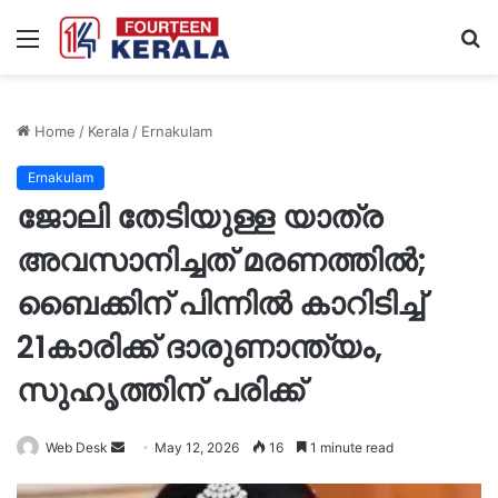
Menu
S
fo
Home
/
Kerala
/
Ernakulam
Ernakulam
ജോലി തേടിയുള്ള യാത്ര
അവസാനിച്ചത് മരണത്തിൽ;
ബൈക്കിന് പിന്നിൽ കാറിടിച്ച്
21കാരിക്ക് ദാരുണാന്ത്യം,
സുഹൃത്തിന് പരിക്ക്
Send
Web Desk
May 12, 2026
16
1 minute read
an