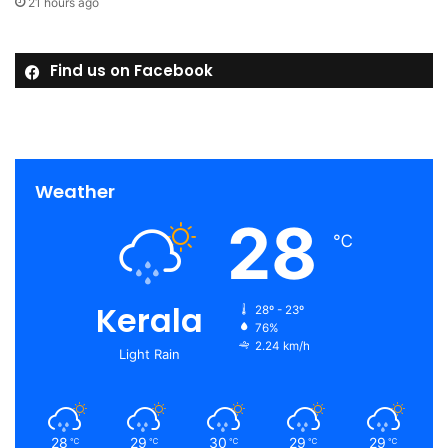
21 hours ago
Find us on Facebook
Weather
28
℃
Kerala
28º - 23º
76%
2.24 km/h
Light Rain
28
29
30
29
29
℃
℃
℃
℃
℃