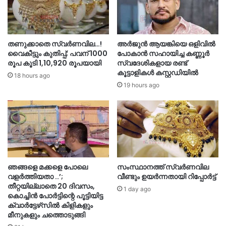
തണുക്കാതെ സ്വർണവില…!
അർജുൻ ആയങ്കിയെ ഒളിവില്‍
വൈകീട്ടും കുതിപ്പ്; പവന് 1000
പോകാൻ സഹായിച്ച കണ്ണൂർ
രൂപ കൂടി 1,10,920 രൂപയായി
സ്വദേശികളായ രണ്ട്
കൂട്ടാളികൾ കസ്റ്റഡിയിൽ
18 hours ago
19 hours ago
ഞങ്ങളെ മക്കളെ പോലെ
സംസ്ഥാനത്ത് സ്വർണവില
വളർത്തിയതാ ..’;
വീണ്ടും ഉയർന്നതായി റിപ്പോർട്ട്
തീറ്റയില്ലാതെ 20 ദിവസം,
1 day ago
കൊച്ചിൻ പോർട്ടിന്റെ പൂട്ടിയിട്ട
ക്വാർട്ടേഴ്‌സിൽ കിളികളും
മീനുകളും ചത്തൊടുങ്ങി