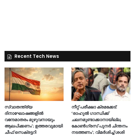
Recent Tech News
സ്വാതന്ത്ര്യ
നീറ്റ് പരീക്ഷാ ക്രമക്കേട്:
ദിനാഘോഷങ്ങളിൽ
‘രാഹുൽ ഗാന്ധിക്ക്
വന്ദേമാതരം മുഴുവനായും
ചലനമുണ്ടാക്കാനായില്ല,
ആലപിക്കണം’; ഉത്തരവുമായി
കോൺഗ്രസ് പുനർ ചിന്തനം
ചീഫ് സെക്രട്ടറി
നടത്തണം’; വിമർശിച്ച് ശശി