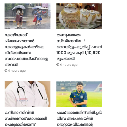
കോഴിക്കോട്
തണുക്കാതെ
പ്രൊഫഷണൽ
സ്വർണവില…!
കോളെജുകൾ ഒഴികെ
വൈകീട്ടും കുതിപ്പ്; പവന്
വിദ്യാഭ്യാസ
1000 രൂപ കൂടി 1,10,920
സ്ഥാപനങ്ങൾക്ക് നാളെ
രൂപയായി
അവധി
4 hours ago
4 hours ago
വനിതാ സിവിൽ
പാക് താരത്തിന് തിരിച്ചടി;
സർജനോട് മോശമായി
വിസ അപേക്ഷയിൽ
പെരുമാറിയെന്ന്
തെറ്റായ വിവരങ്ങൾ,