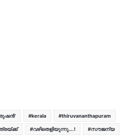
പുരുഷൻ’
kerala
thiruvananthapuram
്രയ്ക്ക്
വഴിതെളിയുന്നു….!
സൗജന്യ