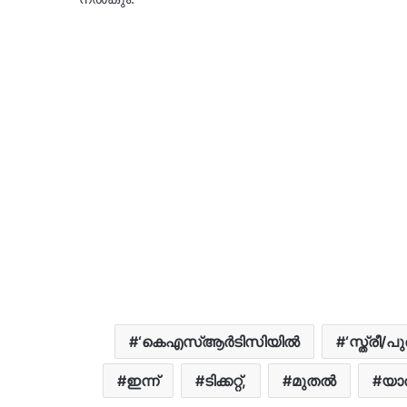
‘കെഎസ്ആർടിസിയിൽ
‘സ്ത്രീ/
ഇന്ന്
ടിക്കറ്റ്,
മുതൽ
യാത