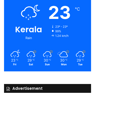
23
℃
Kerala
23º - 23º
99%
1.24 km/h
Rain
23
29
30
30
29
℃
℃
℃
℃
℃
Fri
Sat
Sun
Mon
Tue
Advertisement