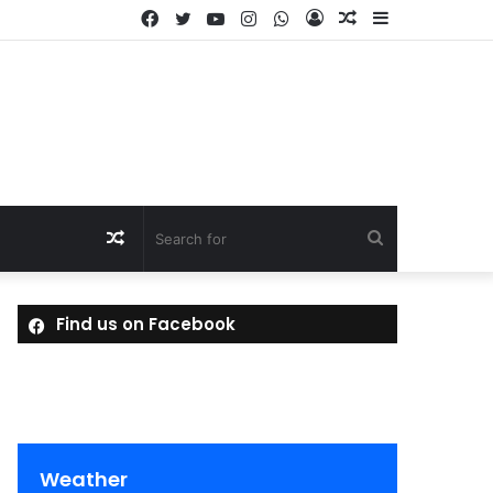
Facebook
Twitter
YouTube
Instagram
WhatsApp
Log
Random
Sidebar
In
Article
Random
Search
Article
for
Find us on Facebook
Weather