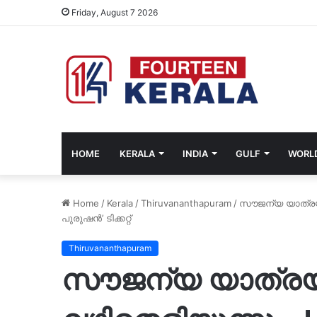
Friday, August 7 2026
HOME
KERALA
INDIA
GULF
WORL
Home
/
Kerala
/
Thiruvananthapuram
/
സൗജന്യ യാത്രയ്
പുരുഷൻ’ ടിക്കറ്റ്
Thiruvananthapuram
സൗജന്യ യാത്രയ്ക