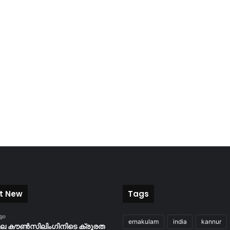
t New
Tags
ago
ernakulam
india
kannur
ിലെ കൗൺസിലിംഗിനിടെ ക്രൂരത