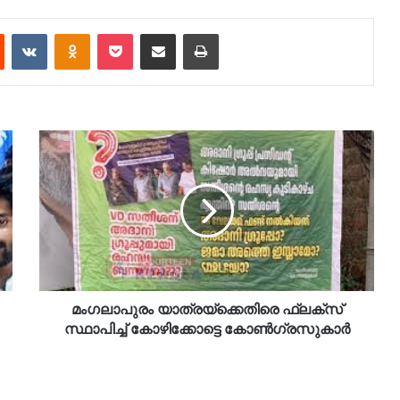
est
Reddit
VKontakte
Odnoklassniki
Pocket
Share via Email
Print
മം​ഗലാപുരം യാത്രയ്ക്കെതിരെ ഫ്ലക്സ്
സ്ഥാപിച്ച് കോഴിക്കോട്ടെ കോൺ​ഗ്രസുകാ‍ർ