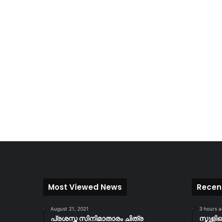
Most Viewed News
Recen
August 21, 2021
3 hours 
പ്രശസ്ത സിനിമാതാരം ചിത്ര
സ്കൂള