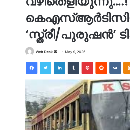
വഴിതെളിയുന്നു….!
കെഎസ്ആർടിസിയി
‘സ്ത്രീ/പുരുഷൻ’ ടിക്
Send
Web Desk
May 9, 2026
an
Facebook
Twitter
LinkedIn
Tumblr
Pinterest
Reddit
VKon
email