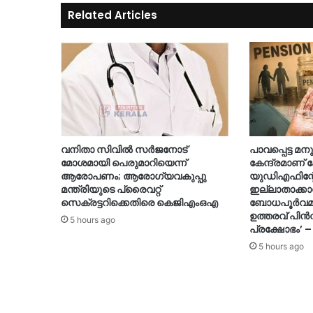
Related Articles
വനിതാ സിവിൽ സർജനോട്
പാവപ്പെട്ട 
മോശമായി പെരുമാറിയെന്ന്
കേന്ദ്രമാണ്
ആരോപണം; ആരോഗ്യവകുപ്പു
യുഡിഎഫിന്റേ
മന്ത്രിയുടെ പ്രൈവറ്റ്
ഇല്ലാതാക്കാ
സെക്രട്ടറിക്കെതിരെ കെജിഎംഒഎ
ബോധപൂർവമായ
ഉത്തരവ് പിൻവ
5 hours ago
പ്രക്ഷോഭം’ –
5 hours ago