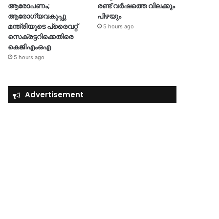
ആരോപണം;
രണ്ട് വർഷത്തെ വിലക്കും
ആരോഗ്യവകുപ്പു
പിഴയും
മന്ത്രിയുടെ പ്രൈവറ്റ്
5 hours ago
സെക്രട്ടറിക്കെതിരെ
കെജിഎംഒഎ
5 hours ago
Advertisement