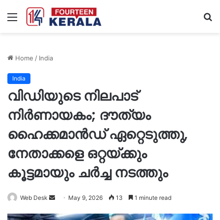
Menu
S
fo
Home
/
India
India
വിഡിയുടെ നിലപാട്
നിർണായകം; ദൗത്യം
ഹൈക്കമാൻഡ് ഏറ്റെടുത്തു,
നേതാക്കളെ ഒറ്റയ്ക്കും
കൂട്ടമായും ചർച്ച നടത്തും
Send
Web Desk
May 9, 2026
13
1 minute read
an