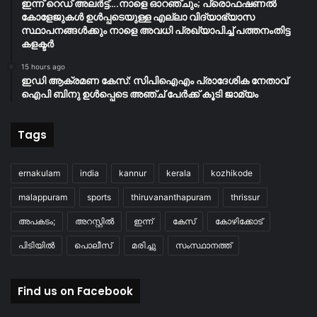
ഇന്ന് റെഡ് അലർട്ട്….നാളെ ഓറഞ്ചും; പ്രൊഫഷണൽ
കോളേജുകൾ ഉൾപ്പടെയുള്ള എല്ലാ വിദ്യാഭ്യാസ
സ്ഥാപനങ്ങൾക്കും നാളെ അവധി പ്രഖ്യാപിച്ച് പത്തനംതിട്ട
കളക്ടർ
15 hours ago
ഇഡി ആക്രമണ കേസ്: സിപിഐഎം പ്രാദേശിക നേതാവ്
ഐപി ബിനു ഉൾപ്പെടെ അഞ്ച് പേർക്ക് കൂടി ജാമ്യം
Tags
ernakulam
india
kannur
kerala
kozhikode
malappuram
sports
thiruvananthapuram
thrissur
അപകടം;
അറസ്റ്റിൽ
ഇന്ന്
കേസ്
കോഴിക്കോട്
പിടിയിൽ
പൊലീസ്
മരിച്ചു
സംസ്ഥാനത്ത്
Find us on Facebook