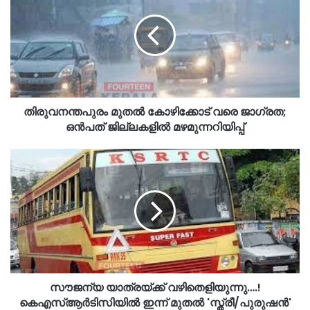
തിരുവനന്തപുരം മുതൽ കോഴിക്കോട് വരെ ജാഗ്രത;
ഒൻപത് ജില്ലകളിൽ മഴമുന്നറിയിപ്പ്
സൗജന്യ യാത്രയ്ക്ക് വഴിതെളിയുന്നു….!
കെഎസ്ആർടിസിയിൽ ഇന്ന് മുതൽ 'സ്ത്രീ/പുരുഷൻ'