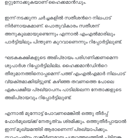
ഉറ്റുനോക്കുകയാണ് ഹൈക്കമാൻഡും.
ഇന്ന് നടക്കുന്ന ചർച്ചകളിൽ സതീശൻറെ നിലപാട്
നിർണായകമാണ്. പൊതുവികാരം സതീശന്
അനുകൂലമായുണ്ടെന്നും എന്നാൽ എംഎൽമാരിലും
പാർട്ടിയിലും പിന്തുണ കുറവാണെന്നും റിപ്പോർട്ടിലുണ്ട്.
ഘടകകക്ഷികളുടെ അഭിപ്രായം പരിഗണിക്കണമെന്ന
ശുപാർശ റിപ്പോർട്ടിലില്ല. ഹൈക്കമാൻഡിൻറെ
തീരുമാനത്തിനൊപ്പമെന്ന് പത്ത് എംഎൽഎമാർ നിലപാ‌ട്
വ്യക്തമാക്കിയിട്ടുണ്ട്. കഴിഞ്ഞ തവണത്തെ പോലെ
ഏകപക്ഷീയ പ്രഖ്യാപനം പാടില്ലെന്ന‌ നേതാക്കളുടെ
അഭിപ്രായവും റിപ്പോർട്ടിലുണ്ട്.
എന്നാൽ മുന്നോട്ട് പോവണമെങ്കിൽ ഒത്തു തീർപ്പ്
ഫോർമുലയ്ക്ക് നേതൃത്വം ശ്രമിക്കും. ഒത്തുതീർപ്പായാൽ
ഇന്ന് മുഖ്യമന്ത്രി ആരാണെന്ന് പ്രഖ്യാപിക്കും.
സാഹചര്യം സങ്കീർണ്ണമായ പശ്ചാത്തലത്തിൽ പ്രിയങ്ക