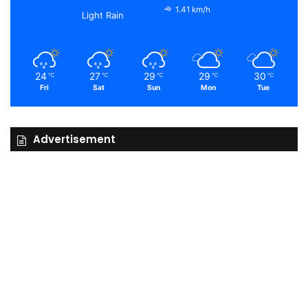
1.41 km/h
Light Rain
24
27
29
29
30
℃
℃
℃
℃
℃
Fri
Sat
Sun
Mon
Tue
Advertisement