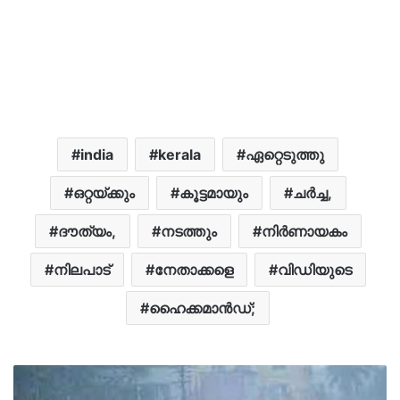
india
kerala
ഏറ്റെടുത്തു
ഒറ്റയ്ക്കും
കൂട്ടമായും
ചർച്ച,
ദൗത്യം,
നടത്തും
നിർണായകം
നിലപാട്
നേതാക്കളെ
വിഡിയുടെ
ഹൈക്കമാൻഡ്;