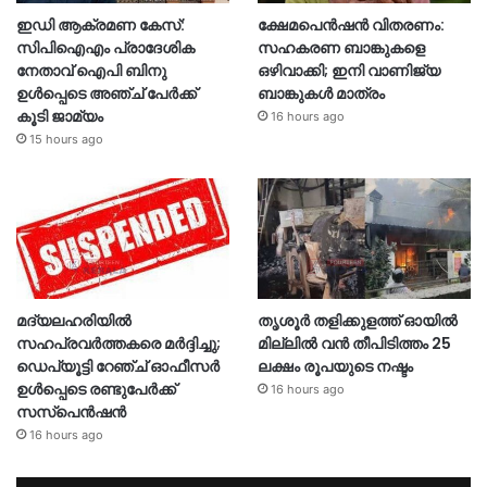
ഇഡി ആക്രമണ കേസ്:
ക്ഷേമപെൻഷൻ വിതരണം:
സിപിഐഎം പ്രാദേശിക
സഹകരണ ബാങ്കുകളെ
നേതാവ് ഐപി ബിനു
ഒഴിവാക്കി; ഇനി വാണിജ്യ
ഉൾപ്പെടെ അഞ്ച് പേർക്ക്
ബാങ്കുകൾ മാത്രം
കൂടി ജാമ്യം
16 hours ago
15 hours ago
മദ്യലഹരിയിൽ
തൃശൂര്‍ തളിക്കുളത്ത് ഓയില്‍
സഹപ്രവർത്തകരെ മർദ്ദിച്ചു;
മില്ലില്‍ വൻ തീപിടിത്തം 25
ഡെപ്യൂട്ടി റേഞ്ച് ഓഫീസർ
ലക്ഷം രൂപയുടെ നഷ്ടം
ഉൾപ്പെടെ രണ്ടുപേർക്ക്
16 hours ago
സസ്‌പെൻഷൻ
16 hours ago