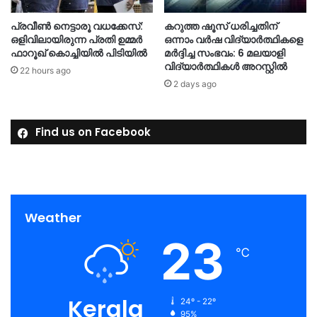
പ്രവീൺ നെട്ടാരൂ വധക്കേസ്:
കറുത്ത ഷൂസ് ധരിച്ചതിന്
ഒളിവിലായിരുന്ന പ്രതി ഉമ്മർ
ഒന്നാം വർഷ വിദ്യാർത്ഥികളെ
ഫാറൂഖ് കൊച്ചിയിൽ പിടിയിൽ
മർദ്ദിച്ച സംഭവം: 6 മലയാളി
വിദ്യാർത്ഥികൾ അറസ്റ്റിൽ
22 hours ago
2 days ago
Find us on Facebook
Weather
23
℃
Kerala
24º - 22º
95%