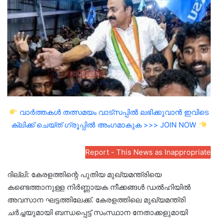
email
വാർത്തകൾ തത്സമയം വാട്സപ്പിൽ ലഭിക്കുവാൻ ഇവിടെ
ക്ലിക്ക് ചെയ്ത് ഗ്രൂപ്പിൽ അംഗമാകുക >>> JOIN NOW
Report - This News as Inappropriate
ദില്ലി: കേരളത്തിന്റെ പുതിയ മുഖ്യമന്ത്രിയെ
കണ്ടെത്താനുള്ള നിർണ്ണായക നീക്കങ്ങൾ ഡൽഹിയിൽ
അവസാന ഘട്ടത്തിലേക്ക്. കേരളത്തിലെ മുഖ്യമന്ത്രി
ചർച്ചയുമായി ബന്ധപ്പെട്ട് സംസ്ഥാന നേതാക്കളുമായി