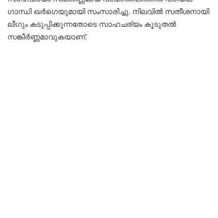
ഗാന്ധി ഖർഗെയുമായി സംസാരിച്ചു. നിലവിൽ സതീശനായി
ലീ​ഗും കടുപ്പിക്കുന്നതോടെ സാഹചര്യം കൂടുതൽ
സങ്കീർണ്ണമാവുകയാണ്.