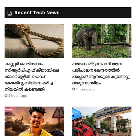
Recent Tech News
കണ്ണൂർ പെരിങ്ങോം
പത്തനംതിട്ട കോന്നി ആന
സിആർപിഎഫ് ക്യാമ്പിലെ
പരിപാലന കേന്ദ്രത്തിൽ
ക്വാർട്ടേഴ്സിൽ ഹെഡ്
പാപ്പാന് ആനയുടെ കുത്തേറ്റു,
കോൺസ്റ്റബിളിനെ മരിച്ച
ദാരുണാന്ത്യം
നിലയിൽ കണ്ടെത്തി
4 hours ago
4 hours ago