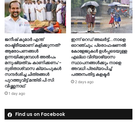
ജനീഷ് കുമാർ എന്ത്
ഇന്ന് റെഡ് അലർട്ട്….നാളെ
രാഷ്ട്രീയമാണ് കളിക്കുന്നത്?
ഓറഞ്ചും; പ്രൊഫഷണൽ
ആരോപണങ്ങൾ
കോളേജുകൾ ഉൾപ്പടെയുള്ള
ഉന്നയിക്കുമ്പോൾ അൽപം
എല്ലാ വിദ്യാഭ്യാസ
മനുഷ്യത്വം കാണിക്കണം’-
സ്ഥാപനങ്ങൾക്കും നാളെ
ദുരിതാശ്വാസ ക്യാംപുകള്‍
അവധി പ്രഖ്യാപിച്ച്
സന്ദര്‍ശിച്ച ചിത്രങ്ങള്‍
പത്തനംതിട്ട കളക്ടർ
പുറത്തുവിട്ട് മന്ത്രി പി സി
2 days ago
വിഷ്ണുനാഥ്
1 day ago
Find us on Facebook