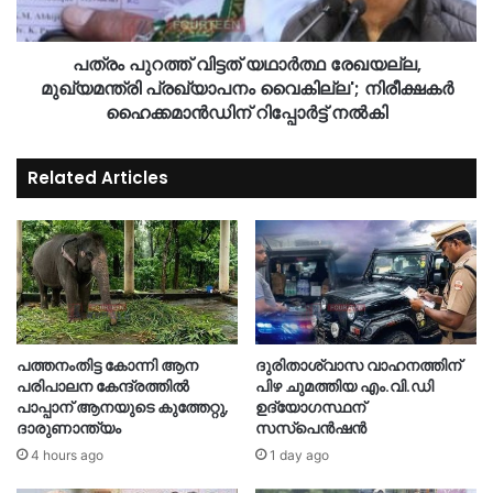
പത്രം പുറത്ത് വിട്ടത് യഥാർത്ഥ രേഖയല്ല,
മുഖ്യമന്ത്രി പ്രഖ്യാപനം വൈകില്ല'; നിരീക്ഷകർ
ഹൈക്കമാൻഡിന് റിപ്പോർട്ട് നൽകി
Related Articles
പത്തനംതിട്ട കോന്നി ആന
ദുരിതാശ്വാസ വാഹനത്തിന്
പരിപാലന കേന്ദ്രത്തിൽ
പിഴ ചുമത്തിയ എം.വി.ഡി
പാപ്പാന് ആനയുടെ കുത്തേറ്റു,
ഉദ്യോഗസ്ഥന്
ദാരുണാന്ത്യം
സസ്‌പെൻഷൻ
4 hours ago
1 day ago