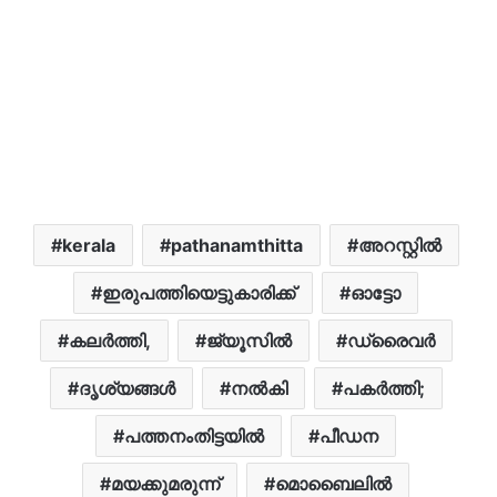
kerala
pathanamthitta
അറസ്റ്റിൽ
ഇരുപത്തിയെട്ടുകാരിക്ക്
ഓട്ടോ
കലർത്തി,
ജ്യൂസില്‍
ഡ്രൈവർ
ദൃശ്യങ്ങൾ
നൽകി
പകർത്തി;
പത്തനംതിട്ടയിൽ
പീഡന
മയക്കുമരുന്ന്
മൊബൈലിൽ