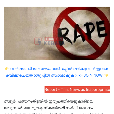
an
email
വാർത്തകൾ തത്സമയം വാട്സപ്പിൽ ലഭിക്കുവാൻ ഇവിടെ
ക്ലിക്ക് ചെയ്ത് ഗ്രൂപ്പിൽ അംഗമാകുക >>> JOIN NOW
Report - This News as Inappropriate
അടൂർ: പത്തനംതിട്ടയിൽ ഇരുപത്തിയെട്ടുകാരിയെ
ജ്യൂസിൽ മയക്കുമരുന്ന് കലർത്തി നൽകി ബോധം