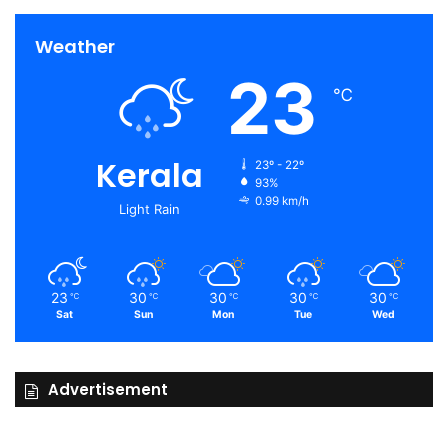
Weather
23
℃
Kerala
23º - 22º
93%
0.99 km/h
Light Rain
23
30
30
30
30
℃
℃
℃
℃
℃
Sat
Sun
Mon
Tue
Wed
Advertisement