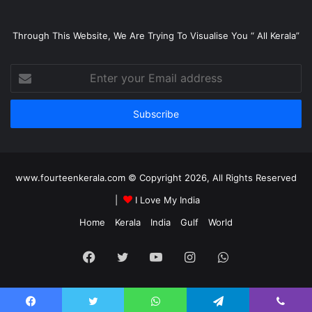
Through This Website, We Are Trying To Visualise You “ All Kerala”
Enter
your
Email
address
www.fourteenkerala.com © Copyright 2026, All Rights Reserved
|
I Love My India
Home
Kerala
India
Gulf
World
Facebook
Twitter
YouTube
Instagram
WhatsApp