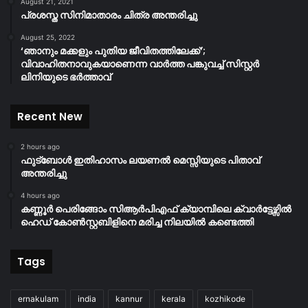
August 21, 2021
പ്രശസ്ത സിനിമാതാരം ചിത്ര അന്തരിച്ചു
August 25, 2022
‘ഞാനും മക്കളും പുതിയ ജീവിതത്തിലേക്ക്’;
വിവാഹിതനാവുകയാണെന്ന വാർത്ത പങ്കുവച്ച് സിസ്റ്റർ
ലിനിയുടെ ഭർത്താവ്
Recent New
2 hours ago
ഫുട്ബോൾ ഇതിഹാസം ലയണൽ മെസ്സിയുടെ പിതാവ്
അന്തരിച്ചു
4 hours ago
കണ്ണൂർ പെരിങ്ങോം സിആർപിഎഫ് ക്യാമ്പിലെ ക്വാർട്ടേഴ്സിൽ
ഹെഡ് കോൺസ്റ്റബിളിനെ മരിച്ച നിലയിൽ കണ്ടെത്തി
Tags
ernakulam
india
kannur
kerala
kozhikode