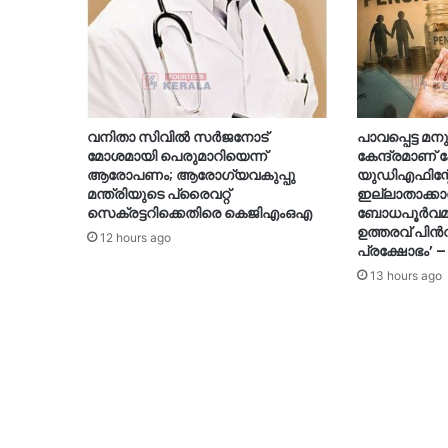
വനിതാ സിവിൽ സർജനോട്
പാവപ്പെട്ട 
മോശമായി പെരുമാറിയെന്ന്
കേന്ദ്രമാണ്
ആരോപണം; ആരോഗ്യവകുപ്പു
യുഡിഎഫിന്റേ
മന്ത്രിയുടെ പ്രൈവറ്റ്
ഇല്ലാതാക്കാ
സെക്രട്ടറിക്കെതിരെ കെജിഎംഒഎ
ബോധപൂർവമായ
ഉത്തരവ് പിൻവ
12 hours ago
പ്രക്ഷോഭം’ –
13 hours ago