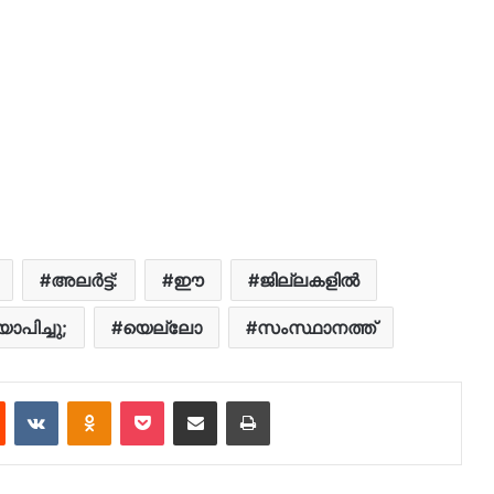
അലർട്ട്:
ഈ
ജില്ലകളില്‍
യാപിച്ചു;
യെല്ലോ
സംസ്ഥാനത്ത്
est
Reddit
VKontakte
Odnoklassniki
Pocket
Share via Email
Print