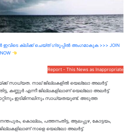
ഇവിടെ ക്ലിക്ക് ചെയ്ത് ഗ്രൂപ്പിൽ അംഗമാകുക >>> JOIN
NOW
Report - This News as Inappropriate
യ്ക്ക് സാധ്യത. നാല് ജില്ലകളിൽ യെല്ലോ അലർട്ട്
ിട്ട, കണ്ണൂ‍ർ എന്നീ ജില്ലകളിലാണ് യെല്ലോ അലർട്ട്
കാറ്റിനും ഇടിമിന്നലിനും സാധ്യതയുണ്ട്. അടുത്ത
തപുരം, കൊല്ലം, പത്തനംതിട്ട, ആലപ്പുഴ, കോട്ടയം,
ീ ജില്ലകളിലാണ് നാളെ യെല്ലോ അലർട്ട്