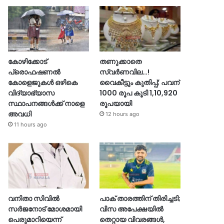
കോഴിക്കോട്
തണുക്കാതെ
പ്രൊഫഷണൽ
സ്വർണവില…!
കോളെജുകൾ ഒഴികെ
വൈകീട്ടും കുതിപ്പ്; പവന്
വിദ്യാഭ്യാസ
1000 രൂപ കൂടി 1,10,920
സ്ഥാപനങ്ങൾക്ക് നാളെ
രൂപയായി
അവധി
12 hours ago
11 hours ago
വനിതാ സിവിൽ
പാക് താരത്തിന് തിരിച്ചടി;
സർജനോട് മോശമായി
വിസ അപേക്ഷയിൽ
പെരുമാറിയെന്ന്
തെറ്റായ വിവരങ്ങൾ,