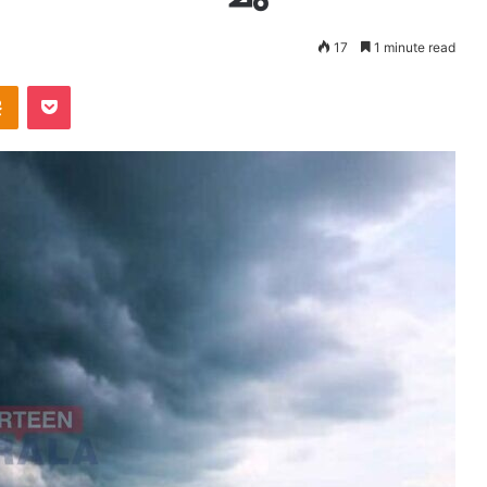
17
1 minute read
takte
Odnoklassniki
Pocket