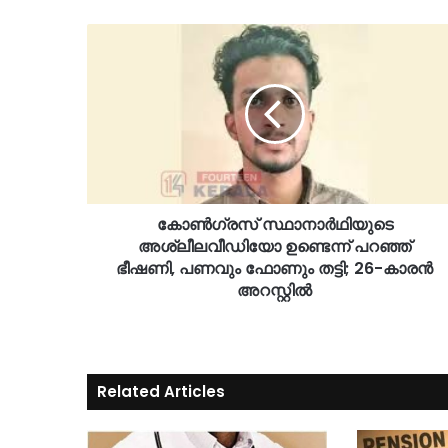
കോൺഗ്രസ് സ്ഥാനാർഥിയുടെ
അശ്ലീലവീഡിയോ ഉണ്ടെന്ന് പറഞ്ഞ്
ഭീഷണി, പണവും ഫോണും തട്ടി; 26-കാരൻ
അറസ്റ്റിൽ
Related Articles