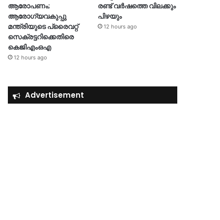
ആരോപണം;
രണ്ട് വർഷത്തെ വിലക്കും
ആരോഗ്യവകുപ്പു
പിഴയും
മന്ത്രിയുടെ പ്രൈവറ്റ്
12 hours ago
സെക്രട്ടറിക്കെതിരെ
കെജിഎംഒഎ
12 hours ago
Advertisement