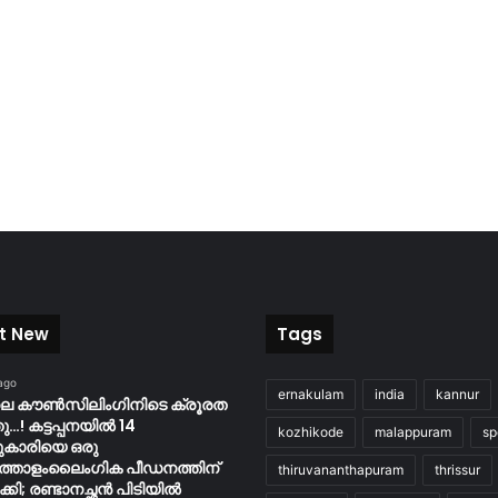
t New
Tags
ago
ernakulam
india
kannur
ിലെ കൗൺസിലിംഗിനിടെ ക്രൂരത
…! കട്ടപ്പനയിൽ 14
kozhikode
malappuram
sp
ുകാരിയെ ഒരു
്തോളംലൈംഗിക പീഡനത്തിന്
thiruvananthapuram
thrissur
കി; രണ്ടാനച്ഛൻ പിടിയിൽ