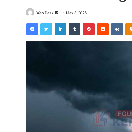
Send
Web Desk
May 8, 2026
an
Facebook
Twitter
LinkedIn
Tumblr
Pinterest
Reddit
VKon
email