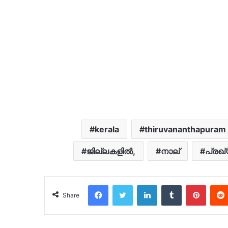
kerala
thiruvananthapuram
ജില്ലകളില്‍,
നാല്
പ്രഖ്
Facebook
Twitter
LinkedIn
Tumblr
Pinter
Share