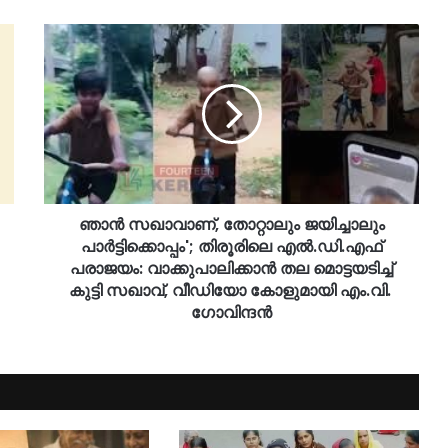
ഞാൻ സഖാവാണ്, തോറ്റാലും ജയിച്ചാലും
പാർട്ടിക്കൊപ്പം'; തിരൂരിലെ എൽ.ഡി.എഫ്
പരാജയം: വാക്കുപാലിക്കാൻ തല മൊട്ടയടിച്ച്
കുട്ടി സഖാവ്, വീഡിയോ കോളുമായി എം.വി. ​​
ഗോവിന്ദൻ