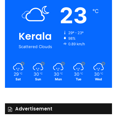
23
℃
Kerala
29º - 23º
98%
0.89 km/h
Scattered Clouds
29
30
30
30
30
℃
℃
℃
℃
℃
Sat
Sun
Mon
Tue
Wed
Advertisement