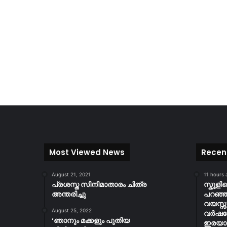
Most Viewed News
Recen
August 21, 2021
11 hours 
പ്രശസ്ത സിനിമാതാരം ചിത്ര
സ്കൂള
അന്തരിച്ചു
പറഞ്ഞു
വയസ്സ
August 25, 2022
വർഷത
‘ഞാനും മക്കളും പുതിയ
ഇരയാക്