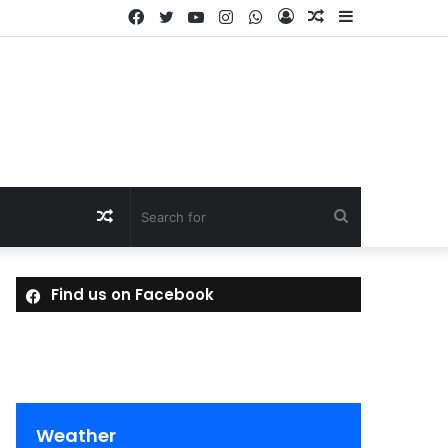
Facebook
Twitter
YouTube
Instagram
WhatsApp
Log
Random
Sidebar
In
Article
Random
Search
Article
for
Find us on Facebook
Weather