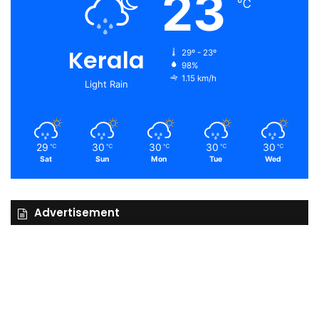
23
℃
Kerala
29º - 23º
98%
1.15 km/h
Light Rain
29
30
30
30
30
℃
℃
℃
℃
℃
Sat
Sun
Mon
Tue
Wed
Advertisement