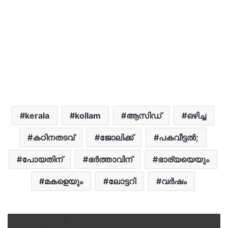
kerala
kollam
ആസിഡ്
ഒഴിച്ച
കഠിനതടവ്
ജോലിക്ക്
പകവീട്ടൽ;
പോയതിന്
ഭർത്താവിന്
ഭാര്യയെയും
മകളെയും
ലോട്ടറി
വർഷം