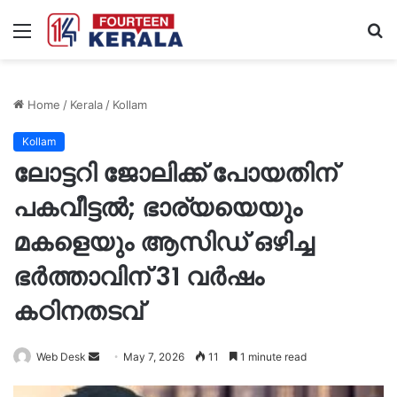
Menu
S
fo
Home
/
Kerala
/
Kollam
Kollam
ലോട്ടറി ജോലിക്ക് പോയതിന്
പകവീട്ടൽ; ഭാര്യയെയും
മകളെയും ആസിഡ് ഒഴിച്ച
ഭർത്താവിന് 31 വർഷം
കഠിനതടവ്
Send
Web Desk
May 7, 2026
11
1 minute read
an