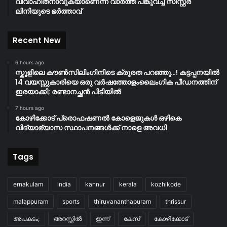
വിവാഹിതനാവുകയാണെന്ന വാർത്ത പങ്കുവച്ച് സിസ്റ്റർ
ലിനിയുടെ ഭർത്താവ്
Recent New
6 hours ago
സ്കൂളിലെ കൗൺസിലിംഗിനിടെ ക്രൂരത പറഞ്ഞു…! കട്ടപ്പനയിൽ
14 വയസ്സുകാരിയെ ഒരു വർഷത്തോളംലൈംഗിക പീഡനത്തിന്
ഇരയാക്കി; രണ്ടാനച്ഛൻ പിടിയിൽ
7 hours ago
കോഴിക്കോട് പ്രൊഫഷണൽ കോളെജുകൾ ഒഴികെ
വിദ്യാഭ്യാസ സ്ഥാപനങ്ങൾക്ക് നാളെ അവധി
Tags
ernakulam
india
kannur
kerala
kozhikode
malappuram
sports
thiruvananthapuram
thrissur
അപകടം;
അറസ്റ്റിൽ
ഇന്ന്
കേസ്
കോഴിക്കോട്