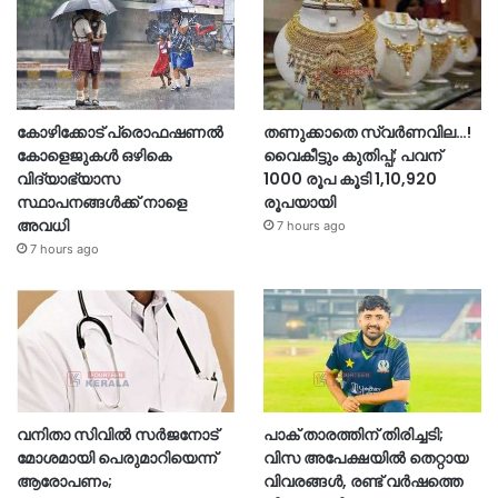
കോഴിക്കോട് പ്രൊഫഷണൽ
തണുക്കാതെ സ്വർണവില…!
കോളെജുകൾ ഒഴികെ
വൈകീട്ടും കുതിപ്പ്; പവന്
വിദ്യാഭ്യാസ
1000 രൂപ കൂടി 1,10,920
സ്ഥാപനങ്ങൾക്ക് നാളെ
രൂപയായി
അവധി
7 hours ago
7 hours ago
വനിതാ സിവിൽ സർജനോട്
പാക് താരത്തിന് തിരിച്ചടി;
മോശമായി പെരുമാറിയെന്ന്
വിസ അപേക്ഷയിൽ തെറ്റായ
ആരോപണം;
വിവരങ്ങൾ, രണ്ട് വർഷത്തെ