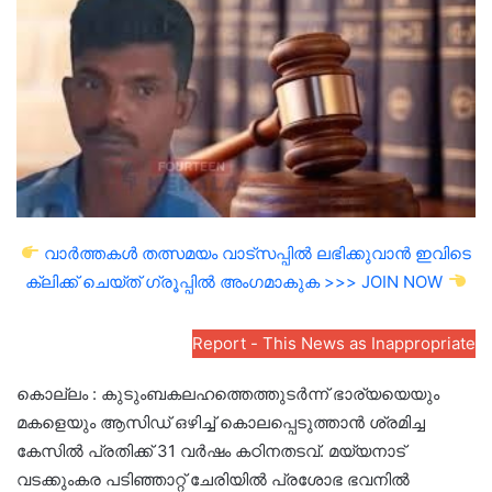
email
വാർത്തകൾ തത്സമയം വാട്സപ്പിൽ ലഭിക്കുവാൻ ഇവിടെ
ക്ലിക്ക് ചെയ്ത് ഗ്രൂപ്പിൽ അംഗമാകുക >>> JOIN NOW
Report - This News as Inappropriate
കൊല്ലം : കുടുംബകലഹത്തെത്തുടർന്ന് ഭാര്യയെയും
മകളെയും ആസിഡ് ഒഴിച്ച് കൊലപ്പെടുത്താൻ ശ്രമിച്ച
കേസിൽ പ്രതിക്ക് 31 വർഷം കഠിനതടവ്. മയ്യനാട്
വടക്കുംകര പടിഞ്ഞാറ്റ് ചേരിയിൽ പ്രശോഭ ഭവനിൽ