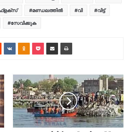
ഫ്‌ളക്‌സ്
മണ്ഡലത്തിൽ
വി
വിട്ട്
സേവിക്കുക
est
Reddit
VKontakte
Odnoklassniki
Pocket
Share via Email
Print