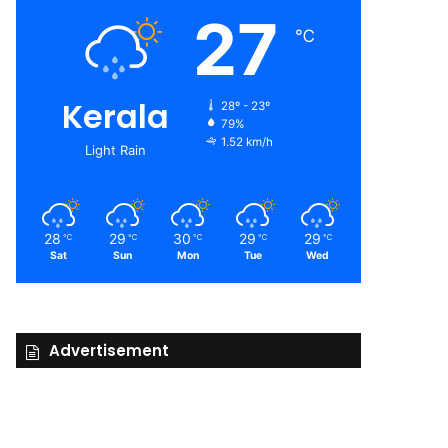
27
℃
Kerala
28º - 23º
79%
1.52 km/h
Light Rain
28
29
30
29
29
℃
℃
℃
℃
℃
Sat
Sun
Mon
Tue
Wed
Advertisement