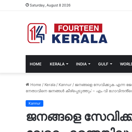
Saturday, August 8 2026
HOME
KERALA
INDIA
GULF
WORL
Home
/
Kerala
/
Kannur
/
ജനങ്ങളെ സേവിക്കുക എന്ന ജോലി
നേതാവിനെ ജനങ്ങള്‍ കീഴ്‌പ്പെടുത്തും’ – എം വി ഗോവിന്ദൻ്
Kannur
ജനങ്ങളെ സേവിക്കു