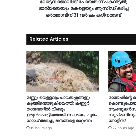
ലോട്ടറി ജോലിക്ക് പോയതിന് പകവീട്ടൽ;
ഭാര്യയെയും മകളെയും ആസിഡ് ഒഴിച്ച
ഭർത്താവിന് 31 വർഷം കഠിനതടവ്
Related Articles
മണ്ണും വെള്ളവും പാറക്കഷ്ണങ്ങളും
രാജേഷിന്റെ 
കുത്തിയൊഴുകിയെത്തി; കണ്ണൂർ
കൊണ്ടുപോയത
താബോറിൽ വീണ്ടും
ആംബുലൻസി
ഉരുൾപൊട്ടിയതായി സംശയം; ചുരം
സൂപ്രണ്ടിനു
റോഡ് അടച്ചു, ജനങ്ങളെ മാറ്റുന്നു
നോട്ടീസ്
19 hours ago
22 hours ago