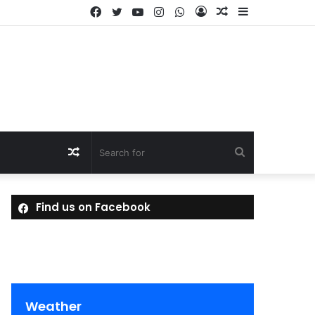
Facebook
Twitter
YouTube
Instagram
WhatsApp
Log
Random
Sidebar
In
Article
Random
Search
Article
for
Find us on Facebook
Weather