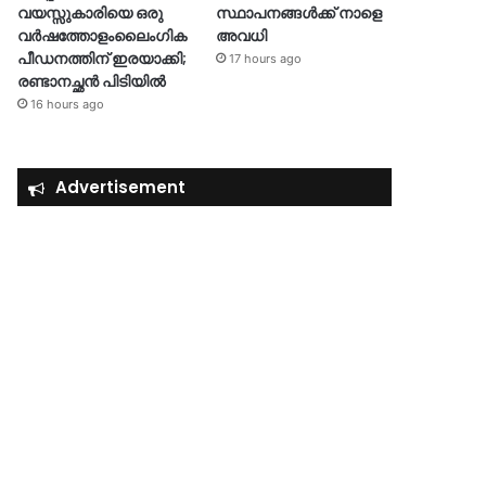
വയസ്സുകാരിയെ ഒരു
സ്ഥാപനങ്ങൾക്ക് നാളെ
വർഷത്തോളംലൈംഗിക
അവധി
പീഡനത്തിന് ഇരയാക്കി;
17 hours ago
രണ്ടാനച്ഛൻ പിടിയിൽ
16 hours ago
Advertisement