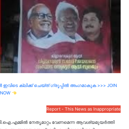
ഇവിടെ ക്ലിക്ക് ചെയ്ത് ഗ്രൂപ്പിൽ അംഗമാകുക >>> JOIN
NOW
Report - This News as Inappropriate
സി.പി.ഐ.എമ്മിൽ നേതൃമാറ്റം വേണമെന്ന ആവശ്യമുയർത്തി