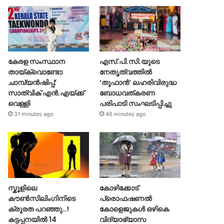
കേരള സംസ്ഥാന
എസ്.പി.സി.യുടെ
തായ്‌ക്വൊണ്ടോ
നേതൃത്വത്തിൽ
ചാമ്പ്യൻഷിപ്പ്:
‘തൂഫാൻ’ ലഹരിവിരുദ്ധ
സാത്വിക് എൻ.എയ്ക്ക്
ബോധവത്കരണ
വെള്ളി
പരിപാടി സംഘടിപ്പിച്ചു
31 minutes ago
46 minutes ago
സ്കൂളിലെ
കോഴിക്കോട്
കൗൺസിലിംഗിനിടെ
പ്രൊഫഷണൽ
ക്രൂരത പറഞ്ഞു…!
കോളെജുകൾ ഒഴികെ
കട്ടപ്പനയിൽ 14
വിദ്യാഭ്യാസ