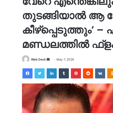
വേറെ എന്തെങ്കിലു
തുടങ്ങിയാല്‍ ആ 
കീഴ്‌പ്പെടുത്തും’ 
മണ്ഡലത്തിൽ ഫ്‌ളക
Send
Web Desk
May 7, 2026
an
Facebook
Twitter
LinkedIn
Tumblr
Pinterest
Reddit
VKon
email