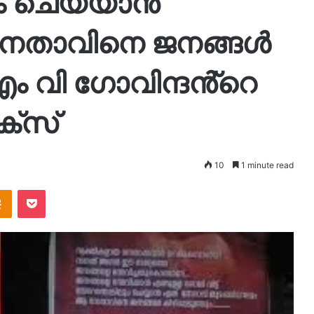
ം ചെയ്യാന്‍
നേതാവിനെ ജനങ്ങള്‍
– എം വി ഗോവിന്ദൻ്റെ
്‌സ്
10
1 minute read
takte
Odnoklassniki
Pocket