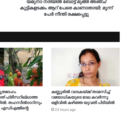
യമുനാ നദിയിൽ ബോട്ട് മുങ്ങി അഞ്ച്
കുട്ടികളടക്കം ആറ് പേരെ കാണാതായി; മൂന്ന്
പേർ നീന്തി രക്ഷപ്പെട്ടു
മൃതദേഹം
കണ്ണൂരിൽ വാടകയ്ക്ക് താമസിച്ച്
് ഫ്രീസറില്ലാത്ത
വയോധികയുടെ മാല കവർന്നു;
ൽ; തഹസീൽദാറിനും
ഒളിവിൽ കഴിഞ്ഞ യുവതി പിടിയിൽ
ം എഡിഎമ്മിന്റെ
23 hours ago