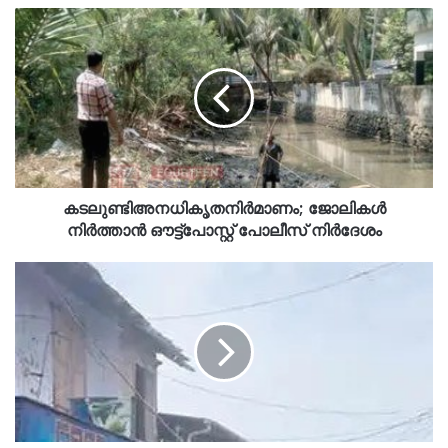
കടലുണ്ടിഅനധികൃതനിർമാണം; ജോലികൾ
നിർത്താൻ ഔട്ട്പോസ്റ്റ് പോലീസ് നിർദേശം