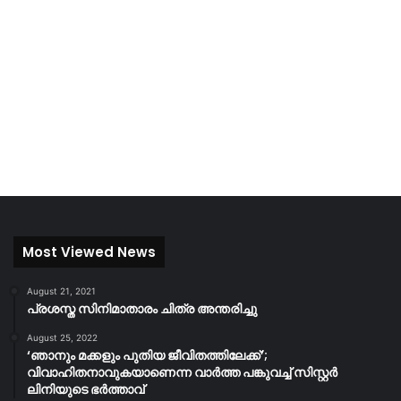
Most Viewed News
August 21, 2021
പ്രശസ്ത സിനിമാതാരം ചിത്ര അന്തരിച്ചു
August 25, 2022
‘ഞാനും മക്കളും പുതിയ ജീവിതത്തിലേക്ക്’;
വിവാഹിതനാവുകയാണെന്ന വാർത്ത പങ്കുവച്ച് സിസ്റ്റർ
ലിനിയുടെ ഭർത്താവ്