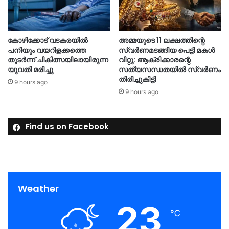
കോഴിക്കോട് വടകരയിൽ
അമ്മയുടെ 11 ലക്ഷത്തിന്റെ
പനിയും വയറിളക്കത്തെ
സ്വർണമടങ്ങിയ പെട്ടി മകൾ
തുടർന്ന് ചികിത്സയിലായിരുന്ന
വിറ്റു; ആക്രിക്കാരന്റെ
യുവതി മരിച്ചു
സത്യസന്ധതയിൽ സ്വർണം
തിരിച്ചുകിട്ടി
9 hours ago
9 hours ago
Find us on Facebook
Weather
23
℃