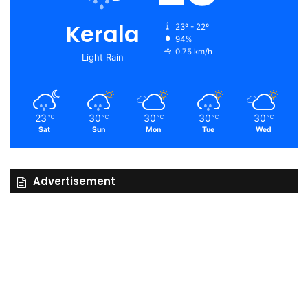
Kerala
23º - 22º
94%
0.75 km/h
Light Rain
23
30
30
30
30
℃
℃
℃
℃
℃
Sat
Sun
Mon
Tue
Wed
Advertisement