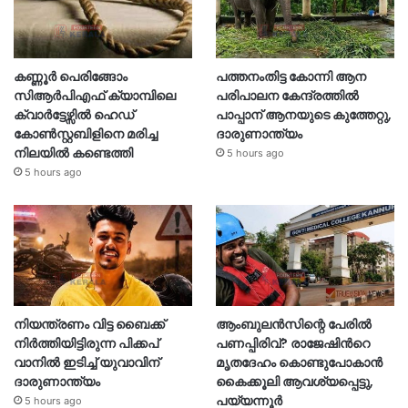
കണ്ണൂർ പെരിങ്ങോം
പത്തനംതിട്ട കോന്നി ആന
സിആർപിഎഫ് ക്യാമ്പിലെ
പരിപാലന കേന്ദ്രത്തിൽ
ക്വാർട്ടേഴ്സിൽ ഹെഡ്
പാപ്പാന് ആനയുടെ കുത്തേറ്റു,
കോൺസ്റ്റബിളിനെ മരിച്ച
ദാരുണാന്ത്യം
നിലയിൽ കണ്ടെത്തി
5 hours ago
5 hours ago
നിയന്ത്രണം വിട്ട ബൈക്ക്
ആംബുലൻസിന്റെ പേരിൽ
നിർത്തിയിട്ടിരുന്ന പിക്കപ്
പണപ്പിരിവ്? രാജേഷിന്‍റെ
വാനിൽ ഇടിച്ച് യുവാവിന്
മൃതദേഹം കൊണ്ടുപോകാൻ
ദാരുണാന്ത്യം
കൈക്കൂലി ആവശ്യപ്പെട്ടു,
പയ്യന്നൂർ
5 hours ago