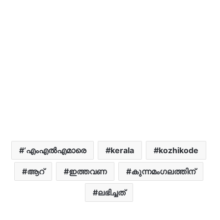
‘എംഎൽഎമാരെ
kerala
kozhikode
ആറ്
ഇത്തവണ
കുന്നമംഗലത്തിന്
ലഭിച്ചത്