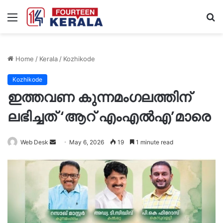
Menu
S
fo
Home
/
Kerala
/
Kozhikode
Kozhikode
ഇത്തവണ കുന്നമംഗലത്തിന്
ലഭിച്ചത് ‘ആറ് എംഎൽഎ’മാരെ
Send
Web Desk
May 6, 2026
19
1 minute read
an
email