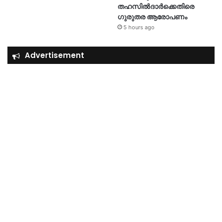
തഹസിൽദാർക്കെതിരെ
ഗുരുതര ആരോപണം
5 hours ago
Advertisement