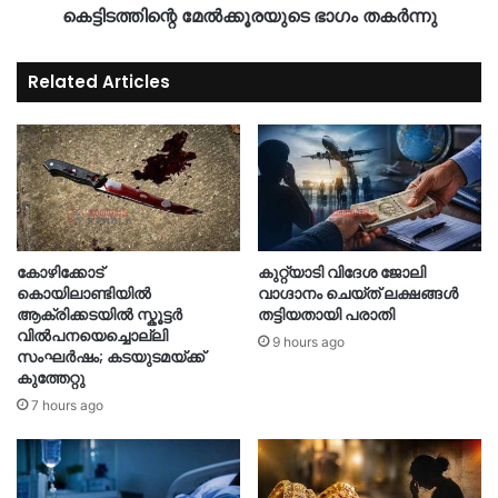
കെട്ടിടത്തിന്റെ മേൽക്കൂരയുടെ ഭാഗം തകർന്നു
Related Articles
കോഴിക്കോട്
കുറ്റ്യാടി വിദേശ ജോലി
കൊയിലാണ്ടിയിൽ
വാഗ്ദാനം ചെയ്ത് ലക്ഷങ്ങൾ
ആക്രിക്കടയിൽ സ്കൂട്ടർ
തട്ടിയതായി പരാതി
വിൽപനയെച്ചൊല്ലി
9 hours ago
സംഘർഷം; കടയുടമയ്ക്ക്
കുത്തേറ്റു
7 hours ago