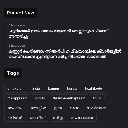
Recent New
3 hours ago
ഫുട്ബോൾ ഇതിഹാസം ലയണൽ മെസ്സിയുടെ പിതാവ്
അന്തരിച്ചു
5 hours ago
കണ്ണൂർ പെരിങ്ങോം സിആർപിഎഫ് ക്യാമ്പിലെ ക്വാർട്ടേഴ്സിൽ
ഹെഡ് കോൺസ്റ്റബിളിനെ മരിച്ച നിലയിൽ കണ്ടെത്തി
Tags
ernakulam
india
kannur
kerala
kozhikode
malappuram
sports
thiruvananthapuram
thrissur
അപകടം;
അറസ്റ്റിൽ
ഇന്ന്
കേസ്
കോഴിക്കോട്
പിടിയിൽ
പൊലീസ്
മരിച്ചു
സംസ്ഥാനത്ത്