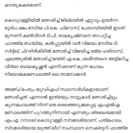
കൗതുകകരമാണ്.
കൊടുവള്ളിയിൽ മത്സരിച്ച് ജില്ലയിൽ ഏറ്റവും ഉയർന്ന
ഭൂരിപ ക്ഷം നേടിയ പി.കെ. ഫിറോസ്, പേരാമ്പ്രയിൽ ഇടത്
മുന്നണി കൺവീനർ ടി.പി. രാമകൃഷ്‌ണനെ തറപറ്റിച്ച
ഫാത്തിമ തഹ്ലിയ, കൽപ്പറ്റയിൽ വൻ വിജയം നേടിയ ടി.
സിദ്ദിഖ്, ചിറഴിൻകീഴിൽ മത്സരിച്ച് വിജയിച്ച രമ്യ ഹരിദാസ്,
എലത്തൂരിൽ മത്സരിച്ച് മന്ത്രി എ.കെ. ശശീന്ദ്രനെ അട്ടിമറിച്ച
വിദ്യാ ബാലകൃഷ്ണ‌ൻ എന്നിവരാണ് കുന്ന മംഗലം
നിയോജകമണ്ഡലത്തി ലെ താമസക്കാർ.
അഞ്ച് പേരും യുഡിഎഫ് സ്ഥാനാർഥികളായാണ്
മത്സരിച്ചത്. എന്നാൽ ഇത്രയും നാട്ടുകാർ മത്സരിച്ചിട്ടും
കുന്നമംഗലത്ത് നിന്ന് തെ രെഞ്ഞെടുക്കപ്പെട്ട എംഎൽഎ
മണ്ഡലത്തിന് പുറത്തുനിന്നായി എന്നതും ശ്രദ്ധേയമായി.
എം.എ. റസാഖ് കൊടുവള്ളി സ്വദേശിയാണ്. പതിമംഗലം
സ്വദേശിയായ യുത്ത് ലീഗ് സംസ്ഥാന സെക്രട്ടറി ഫാത്തിമ