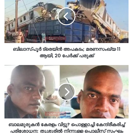
ബിലാസ്പൂർ ട്രെയിൻ അപകടം; മരണസംഖ്യ 11
ആയി, 20 പേർക്ക് പരുക്ക്
ബാലമുരുകൻ കേരളം വിട്ടു? പൊള്ളാച്ചി കേന്ദ്രീകരിച്ച്
പരിശോധന; തൃശൂരിൽ നിന്നുള്ള പൊലീസ് സംഘം