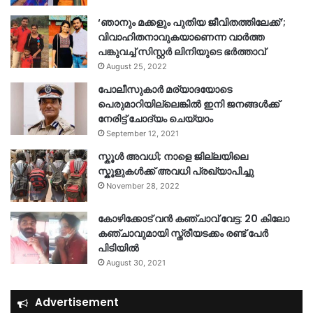
‘ഞാനും മക്കളും പുതിയ ജീവിതത്തിലേക്ക്’;
വിവാഹിതനാവുകയാണെന്ന വാർത്ത
പങ്കുവച്ച് സിസ്റ്റർ ലിനിയുടെ ഭർത്താവ്
August 25, 2022
പോലീസുകാര്‍ മര്യാദയോടെ
പെരുമാറിയില്ലെങ്കില്‍ ഇനി ജനങ്ങള്‍ക്ക്
നേരിട്ട് ചോദ്യം ചെയ്യാം
September 12, 2021
സ്കൂൾ അവധി; നാളെ ജില്ലയിലെ
സ്കൂളുകൾക്ക് അവധി പ്രഖ്യാപിച്ചു
November 28, 2022
കോഴിക്കോട് വൻ കഞ്ചാവ് വേട്ട: 20 കിലോ
കഞ്ചാവുമായി സ്ത്രീയടക്കം രണ്ട് പേർ
പിടിയിൽ
August 30, 2021
Advertisement