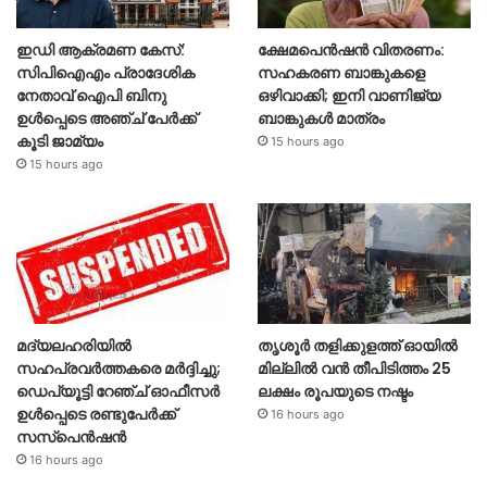
ഇഡി ആക്രമണ കേസ്:
ക്ഷേമപെൻഷൻ വിതരണം:
സിപിഐഎം പ്രാദേശിക
സഹകരണ ബാങ്കുകളെ
നേതാവ് ഐപി ബിനു
ഒഴിവാക്കി; ഇനി വാണിജ്യ
ഉൾപ്പെടെ അഞ്ച് പേർക്ക്
ബാങ്കുകൾ മാത്രം
കൂടി ജാമ്യം
15 hours ago
15 hours ago
മദ്യലഹരിയിൽ
തൃശൂര്‍ തളിക്കുളത്ത് ഓയില്‍
സഹപ്രവർത്തകരെ മർദ്ദിച്ചു;
മില്ലില്‍ വൻ തീപിടിത്തം 25
ഡെപ്യൂട്ടി റേഞ്ച് ഓഫീസർ
ലക്ഷം രൂപയുടെ നഷ്ടം
ഉൾപ്പെടെ രണ്ടുപേർക്ക്
16 hours ago
സസ്‌പെൻഷൻ
16 hours ago