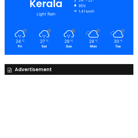
Kerala
24º - 22º
95%
1.41 km/h
Light Rain
24
27
29
29
30
℃
℃
℃
℃
℃
Fri
Sat
Sun
Mon
Tue
Advertisement