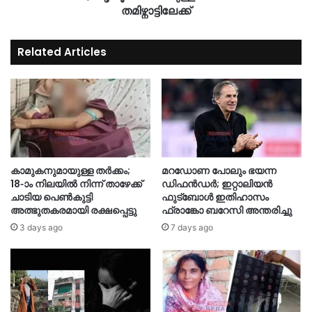
തമിഴ്നാട്ടിലേക്ക്
Related Articles
കാമുകനുമായുള്ള തർക്കം;
മറഡോണ പോലും ഭയന്ന
18-ാം നിലയിൽ നിന്ന് താഴേക്ക്
ഡിഫൻഡർ; ഇറ്റാലിയൻ
ചാടിയ പെൺകുട്ടി
ഫുട്ബോൾ ഇതിഹാസം
അത്ഭുതകരമായി രക്ഷപ്പെട്ടു
ഫ്രാങ്കോ ബറേസി അന്തരിച്ചു
3 days ago
7 days ago