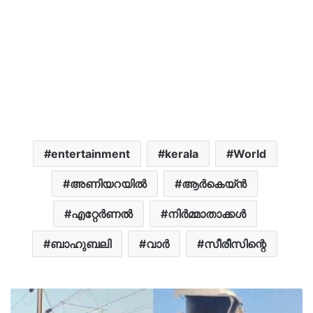
entertainment
kerala
World
അണിയറയിൽ
ആർകെയ്‌ൻ
എറ്റേർണൽ
നിർമ്മാതാക്കൾ
ബാഹുബലി
വാർ
സീരീസിന്റെ