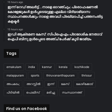
15 hours ago
ഇന്ന് റെഡ് അലർട്ട്….നാളെ ഓറഞ്ചും; പ്രൊഫഷണൽ
കോളേജുകൾ ഉൾപ്പടെയുള്ള എല്ലാ വിദ്യാഭ്യാസ
സ്ഥാപനങ്ങൾക്കും നാളെ അവധി പ്രഖ്യാപിച്ച് പത്തനംതിട്ട
കളക്ടർ
15 hours ago
ഇഡി ആക്രമണ കേസ്: സിപിഐഎം പ്രാദേശിക നേതാവ്
ഐപി ബിനു ഉൾപ്പെടെ അഞ്ച് പേർക്ക് കൂടി ജാമ്യം
Tags
ernakulam
india
kannur
kerala
kozhikode
malappuram
sports
thiruvananthapuram
thrissur
അപകടം;
അറസ്റ്റിൽ
ഇന്ന്
കേസ്
കോഴിക്കോട്
പിടിയിൽ
പൊലീസ്
മരിച്ചു
സംസ്ഥാനത്ത്
Find us on Facebook