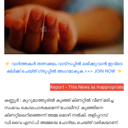
വാർത്തകൾ തത്സമയം വാട്സപ്പിൽ ലഭിക്കുവാൻ ഇവിടെ
ക്ലിക്ക് ചെയ്ത് ഗ്രൂപ്പിൽ അംഗമാകുക >>> JOIN NOW
Report - This News as Inappropriate
കണ്ണൂർ : കുറുമാത്തൂരിൽ കുഞ്ഞ് കിണറ്റിൽ വീണ് മരിച്ച
സംഭവം കൊലപാതകമെന്ന് പോലീസ്. കുഞ്ഞിനെ
കിണറ്റിലെറിഞ്ഞെന്ന് അമ്മ മൊഴി നൽകി. തളിപ്പറമ്പ്
ഡി.വൈ.എസ്.പി അമ്മയെ ചോദ്യം ചെയ്ത് വരികയാണ്.