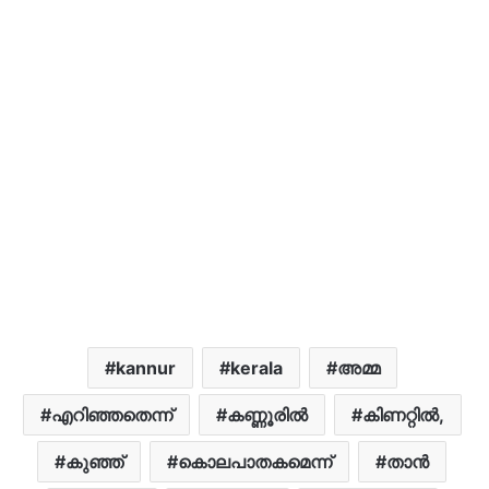
kannur
kerala
അമ്മ
എറിഞ്ഞതെന്ന്
കണ്ണൂരില്‍
കിണറ്റിൽ,
കുഞ്ഞ്
കൊലപാതകമെന്ന്
താൻ