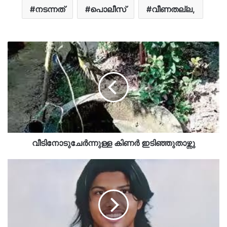
നടന്നത്
പൊലീസ്
വീണതല്ല,
വീടിനോടുചേർന്നുള്ള കിണർ ഇടിഞ്ഞുതാഴ്ന്നു