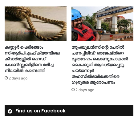
കണ്ണൂർ പെരിങ്ങോം
ആംബുലൻസിന്റെ പേരിൽ
സിആർപിഎഫ് ക്യാമ്പിലെ
പണപ്പിരിവ്? രാജേഷിന്‍റെ
ക്വാർട്ടേഴ്സിൽ ഹെഡ്
മൃതദേഹം കൊണ്ടുപോകാൻ
കോൺസ്റ്റബിളിനെ മരിച്ച
കൈക്കൂലി ആവശ്യപ്പെട്ടു,
നിലയിൽ കണ്ടെത്തി
പയ്യന്നൂർ
തഹസിൽദാർക്കെതിരെ
2 days ago
ഗുരുതര ആരോപണം
2 days ago
Find us on Facebook