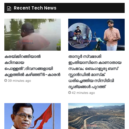
Recent Tech News
കരയ്ക്കിറങ്ങിയാൽ
താനൂർ സ്വദേശി
കഠിനമായ
ഇംതിയാസിനെ കാണാതായ
പൊള്ളൽ’;ദിവസങ്ങളായി
സംഭവം; ബെംഗളൂരു ബസ്
കുളത്തിൽ കഴിഞ്ഞ് 16-കാരൻ
സ്റ്റാൻഡിൽ മാസ്‌ക്
ധരിച്ചെത്തിയ സിസിടിവി
39 minutes ago
ദൃശ്യങ്ങൾ പുറത്ത്
42 minutes ago