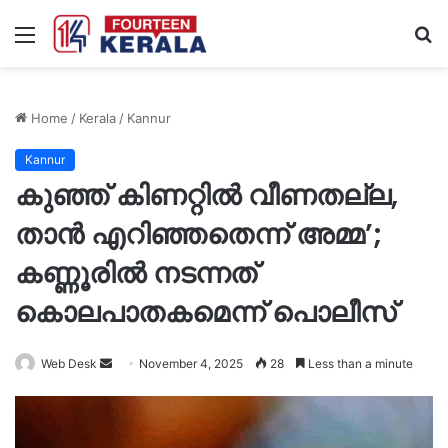
Menu
S
fo
Home
/
Kerala
/
Kannur
Kannur
കുഞ്ഞ് കിണറ്റിൽ വീണതല്ല,
താൻ എറിഞ്ഞതെന്ന് അമ്മ’;
കണ്ണൂരിൽ നടന്നത്
കൊലപാതകമെന്ന് പൊലീസ്
Send
Web Desk
November 4, 2025
28
Less than a minute
an
email