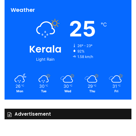
Weather
25
℃
Kerala
26º - 23º
92%
1.58 km/h
Light Rain
26
30
30
29
31
℃
℃
℃
℃
℃
Mon
Tue
Wed
Thu
Fri
Advertisement