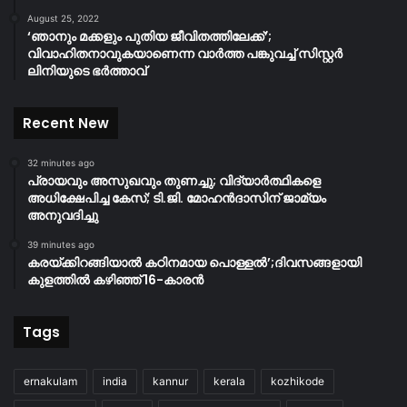
August 25, 2022
‘ഞാനും മക്കളും പുതിയ ജീവിതത്തിലേക്ക്’;
വിവാഹിതനാവുകയാണെന്ന വാർത്ത പങ്കുവച്ച് സിസ്റ്റർ
ലിനിയുടെ ഭർത്താവ്
Recent New
32 minutes ago
പ്രായവും അസുഖവും തുണച്ചു; വിദ്യാർത്ഥികളെ
അധിക്ഷേപിച്ച കേസ്; ടി.ജി. മോഹൻദാസിന് ജാമ്യം
അനുവദിച്ചു
39 minutes ago
കരയ്ക്കിറങ്ങിയാൽ കഠിനമായ പൊള്ളൽ’;ദിവസങ്ങളായി
കുളത്തിൽ കഴിഞ്ഞ് 16-കാരൻ
Tags
ernakulam
india
kannur
kerala
kozhikode