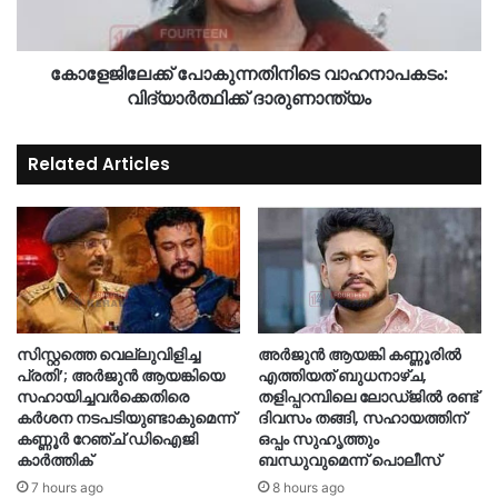
കോളേജിലേക്ക് പോകുന്നതിനിടെ വാഹനാപകടം:
വിദ്യാർത്ഥിക്ക് ദാരുണാന്ത്യം
Related Articles
സിസ്റ്റത്തെ വെല്ലുവിളിച്ച
അർജുൻ ആയങ്കി കണ്ണൂരിൽ
പ്രതി’; അർജുൻ ആയങ്കിയെ
എത്തിയത് ബുധനാഴ്ച,
സഹായിച്ചവർക്കെതിരെ
തളിപ്പറമ്പിലെ ലോഡ്ജിൽ രണ്ട്
കർശന നടപടിയുണ്ടാകുമെന്ന്
ദിവസം തങ്ങി, സഹായത്തിന്
കണ്ണൂർ റേഞ്ച് ഡിഐജി
ഒപ്പം സുഹൃത്തും
കാർത്തിക്
ബന്ധുവുമെന്ന് പൊലീസ്
7 hours ago
8 hours ago