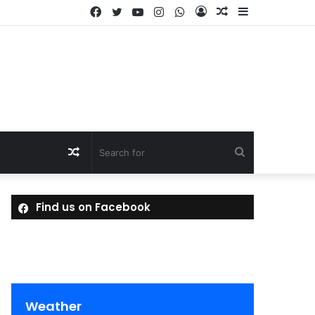
Facebook
Twitter
YouTube
Instagram
WhatsApp
Log
Random
Sidebar
In
Article
Random
Search
Article
for
Find us on Facebook
Weather