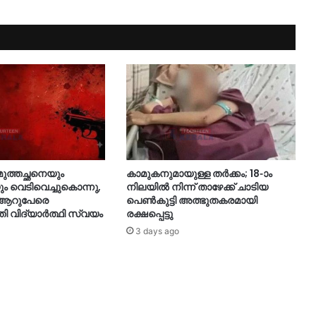
 മുത്തച്ഛനെയും
കാമുകനുമായുള്ള തർക്കം; 18-ാം
ും വെടിവെച്ചുകൊന്നു,
നിലയിൽ നിന്ന് താഴേക്ക് ചാടിയ
ി ആറുപേരെ
പെൺകുട്ടി അത്ഭുതകരമായി
ി വിദ്യാ‍ർത്ഥി സ്വയം
രക്ഷപ്പെട്ടു
3 days ago