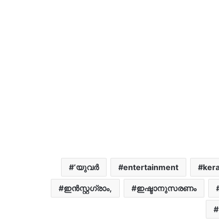
‘യുവര്‍
entertainment
kera
ഇൻസ്റ്റഗ്രാം,
ഇഷ്ടാനുസരണം