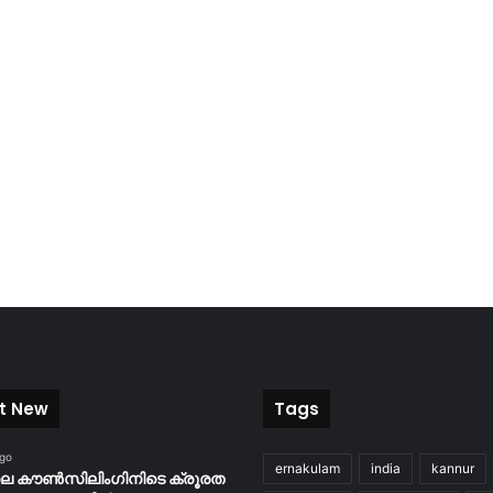
t New
Tags
ago
ernakulam
india
kannur
ിലെ കൗൺസിലിംഗിനിടെ ക്രൂരത