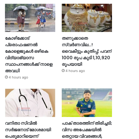
കോഴിക്കോട്
തണുക്കാതെ
പ്രൊഫഷണൽ
സ്വർണവില…!
കോളെജുകൾ ഒഴികെ
വൈകീട്ടും കുതിപ്പ്; പവന്
വിദ്യാഭ്യാസ
1000 രൂപ കൂടി 1,10,920
സ്ഥാപനങ്ങൾക്ക് നാളെ
രൂപയായി
അവധി
4 hours ago
4 hours ago
വനിതാ സിവിൽ
പാക് താരത്തിന് തിരിച്ചടി;
സർജനോട് മോശമായി
വിസ അപേക്ഷയിൽ
പെരുമാറിയെന്ന്
തെറ്റായ വിവരങ്ങൾ,