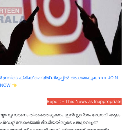
ഇവിടെ ക്ലിക്ക് ചെയ്ത് ഗ്രൂപ്പിൽ അംഗമാകുക >>> JOIN
NOW
Report - This News as Inappropriate
്ടാനുസരണം തിരഞ്ഞെടുക്കാം. ഇൻസ്റ്റഗ്രാം മേധാവി ആദം
‌ഡേറ്റ് സോഷ്യൽ മീഡിയയിലൂടെ പങ്കുവെച്ചത് .
ണോ അവർക്ക് കാണാൻ താല്പര്യമുള്ളത് അവ മാത്രം