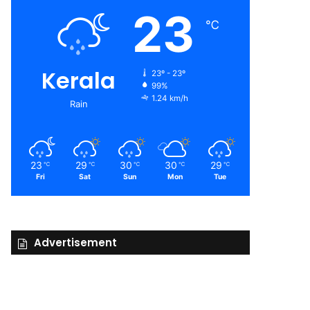
23
℃
Kerala
23º - 23º
99%
1.24 km/h
Rain
23
29
30
30
29
℃
℃
℃
℃
℃
Fri
Sat
Sun
Mon
Tue
Advertisement