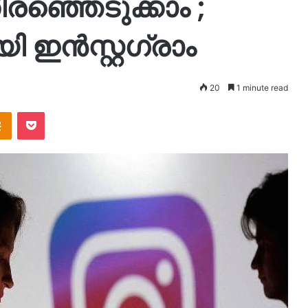
ഞ്ഞെടുക്കാം ;
ി ഇൻസ്റ്റഗ്രാം
20
1 minute read
takte
Odnoklassniki
Pocket