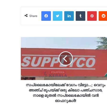
Facebook
Twitter
LinkedIn
Tumblr
Pinter
Share
സപ്ലൈകോയിലേക്ക് വേഗം വിട്ടോ….; വെറും
അഞ്ച് രൂപയ്ക്ക് ഒരു കിലോ പഞ്ചസാര,
നാളെ മുതൽ സപ്ലൈകോയിൽ വൻ
ഓഫറുകൾ!