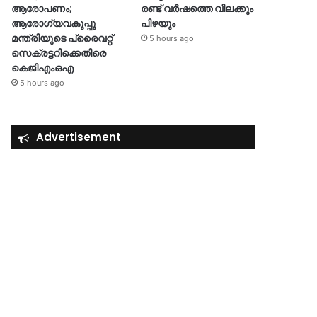
ആരോപണം;
രണ്ട് വർഷത്തെ വിലക്കും
ആരോഗ്യവകുപ്പു
പിഴയും
മന്ത്രിയുടെ പ്രൈവറ്റ്
5 hours ago
സെക്രട്ടറിക്കെതിരെ
കെജിഎംഒഎ
5 hours ago
Advertisement