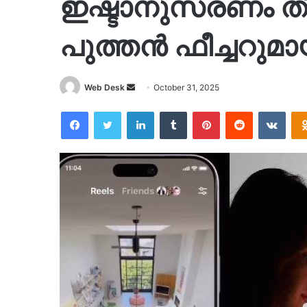
ഇഷ്ടാനുസരണം തിര
പുത്തൻ ഫീച്ചറുമായ
Send
Web Desk
October 31, 2025
an
Facebook
Twitter
LinkedIn
Tumblr
Pinterest
Reddit
VKon
email