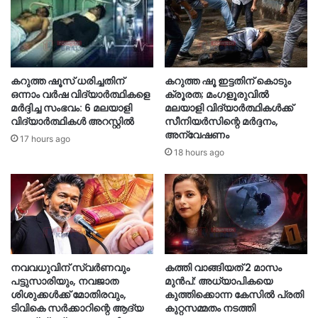
കറുത്ത ഷൂസ് ധരിച്ചതിന്
കറുത്ത ഷൂ ഇട്ടതിന് കൊടും
ഒന്നാം വർഷ വിദ്യാർത്ഥികളെ
ക്രൂരത; മംഗളൂരുവിൽ
മർദ്ദിച്ച സംഭവം: 6 മലയാളി
മലയാളി വിദ്യാർത്ഥികൾക്ക്
വിദ്യാർത്ഥികൾ അറസ്റ്റിൽ
സീനിയർസിന്റെ മർദ്ദനം,
അന്വേഷണം
17 hours ago
18 hours ago
നവവധുവിന് സ്വര്‍ണവും
കത്തി വാങ്ങിയത് 2 മാസം
പട്ടുസാരിയും, നവജാത
മുൻപ്: അധ്യാപികയെ
ശിശുക്കള്‍ക്ക് മോതിരവും,
കുത്തിക്കൊന്ന കേസിൽ പ്രതി
ടിവികെ സര്‍ക്കാറിന്റെ ആദ്യ
കുറ്റസമ്മതം നടത്തി