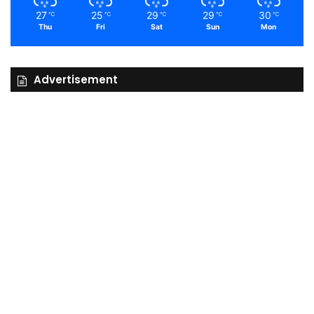
27
25
29
29
30
℃
℃
℃
℃
℃
Thu
Fri
Sat
Sun
Mon
Advertisement