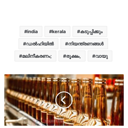
india
kerala
കടുപ്പിക്കും
ഡൽഹിയിൽ
നിയന്ത്രണങ്ങൾ
മലിനീകരണം;
രൂക്ഷം,
വായു