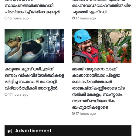
സ്ഥാപനങ്ങള്‍ക്ക് അവധി
ഓഫ് റോഡ് വാഹനത്തിന് പിഴ
പ്രഖ്യാപിച്ച് ജില്ലാ കളക്ടർ
ചുമത്തി എംവിഡി
15 hours ago
17 hours ago
കറുത്ത ഷൂസ് ധരിച്ചതിന്
മടങ്ങി വരുമെന്ന വാക്ക്
ഒന്നാം വർഷ വിദ്യാർത്ഥികളെ
കാക്കാനായില്ല; പ്രളയ
മർദ്ദിച്ച സംഭവം: 6 മലയാളി
രക്ഷാപ്രവർത്തകൻ
വിദ്യാർത്ഥികൾ അറസ്റ്റിൽ
രാജേഷിന് കണ്ണീരോടെ വിട
നൽകി കേരളം, സംസ്കാരം
17 hours ago
നടന്നത് ഔദ്യോ​ഗിക
ബഹുമതികളോടെ
17 hours ago
Advertisement