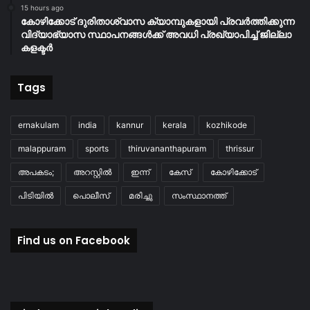
15 hours ago
കോഴിക്കോട് ദുരിതാശ്വാസ ക്യാമ്പുകളായി പ്രവര്‍ത്തിക്കുന്ന
വിദ്യാഭ്യാസ സ്ഥാപനങ്ങള്‍ക്ക് അവധി പ്രഖ്യാപിച്ച് ജില്ലാ
കളക്ടർ
Tags
ernakulam
india
kannur
kerala
kozhikode
malappuram
sports
thiruvananthapuram
thrissur
അപകടം;
അറസ്റ്റിൽ
ഇന്ന്
കേസ്
കോഴിക്കോട്
പിടിയിൽ
പൊലീസ്
മരിച്ചു
സംസ്ഥാനത്ത്
Find us on Facebook