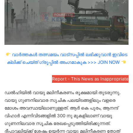
വാർത്തകൾ തത്സമയം വാട്സപ്പിൽ ലഭിക്കുവാൻ ഇവിടെ
ക്ലിക്ക് ചെയ്ത് ഗ്രൂപ്പിൽ അംഗമാകുക >>> JOIN NOW
Report - This News as Inappropriate
ഡൽഹിയിൽ വായു മലിനീകരണം രൂക്ഷമായി തുടരുന്നു.
വായു ഗുണനിലവാര സൂചിക പലയിടങ്ങളിലും വളരെ
മോശം അവസ്ഥയിലാണുള്ളത്. ആർ കെ പുരം, ആനന്ദ്
വിഹാർ എന്നിവിടങ്ങളിൽ 300 നു മുകളിലാണ് വായു
ഗുണനിലവാര സൂചിക രേഖപ്പെടുത്തിയിരിക്കുന്നത്.
ദീപാവലിയ്ക്ക് ശേഷം ഉയർന്ന വായു മലിനീകരണ തോത്