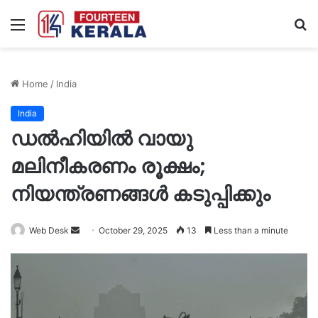
Menu
S
fo
Home
/
India
India
ഡൽഹിയിൽ വായു
മലിനീകരണം രൂക്ഷം;
നിയന്ത്രണങ്ങൾ കടുപ്പിക്കും
Send
Web Desk
October 29, 2025
13
Less than a minute
an
email