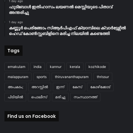
1 day ago
ഫുട്ബോൾ ഇതിഹാസം ലയണൽ മെസ്സിയുടെ പിതാവ്
അന്തരിച്ചു
1 day ago
കണ്ണൂർ പെരിങ്ങോം സിആർപിഎഫ് ക്യാമ്പിലെ ക്വാർട്ടേഴ്സിൽ
ഹെഡ് കോൺസ്റ്റബിളിനെ മരിച്ച നിലയിൽ കണ്ടെത്തി
Tags
ernakulam
india
kannur
kerala
kozhikode
malappuram
sports
thiruvananthapuram
thrissur
അപകടം;
അറസ്റ്റിൽ
ഇന്ന്
കേസ്
കോഴിക്കോട്
പിടിയിൽ
പൊലീസ്
മരിച്ചു
സംസ്ഥാനത്ത്
Find us on Facebook