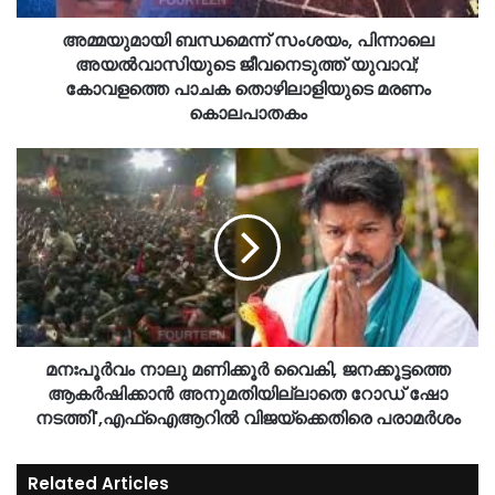
അമ്മയുമായി ബന്ധമെന്ന് സംശയം, പിന്നാലെ
അയൽവാസിയുടെ ജീവനെടുത്ത് യുവാവ്;
കോവളത്തെ പാചക തൊഴിലാളിയുടെ മരണം
കൊലപാതകം
മനഃപൂർവം നാലു മണിക്കൂർ വൈകി, ജനക്കൂട്ടത്തെ
ആകർഷിക്കാൻ അനുമതിയില്ലാതെ റോഡ് ഷോ
നടത്തി',എഫ്ഐആറിൽ വിജയ്‌ക്കെതിരെ പരാമർശം
Related Articles