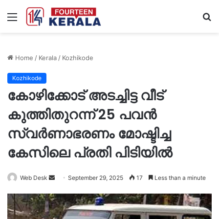
Menu
S
fo
Home
/
Kerala
/
Kozhikode
Kozhikode
കോഴിക്കോട് അടച്ചിട്ട വീട്
കുത്തിതുറന്ന് 25 പവൻ
സ്വർണാഭരണം മോഷ്ടിച്ച
കേസിലെ പ്രതി പിടിയിൽ
Send
Web Desk
September 29, 2025
17
Less than a minute
an
email