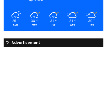
25
30
31
31
30
℃
℃
℃
℃
℃
Sun
Mon
Tue
Wed
Thu
Advertisement