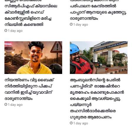
സിആർപിഎഫ് ക്യാമ്പിലെ
പരിപാലന കേന്ദ്രത്തിൽ
ക്വാർട്ടേഴ്സിൽ ഹെഡ്
പാപ്പാന് ആനയുടെ കുത്തേറ്റു,
കോൺസ്റ്റബിളിനെ മരിച്ച
ദാരുണാന്ത്യം
നിലയിൽ കണ്ടെത്തി
1 day ago
1 day ago
നിയന്ത്രണം വിട്ട ബൈക്ക്
ആംബുലൻസിന്റെ പേരിൽ
നിർത്തിയിട്ടിരുന്ന പിക്കപ്
പണപ്പിരിവ്? രാജേഷിന്‍റെ
വാനിൽ ഇടിച്ച് യുവാവിന്
മൃതദേഹം കൊണ്ടുപോകാൻ
ദാരുണാന്ത്യം
കൈക്കൂലി ആവശ്യപ്പെട്ടു,
പയ്യന്നൂർ
1 day ago
തഹസിൽദാർക്കെതിരെ
ഗുരുതര ആരോപണം
1 day ago