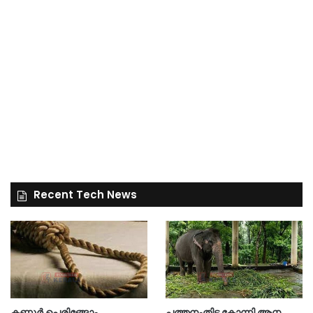
Recent Tech News
കണ്ണൂർ പെരിങ്ങോം
പത്തനംതിട്ട കോന്നി ആന