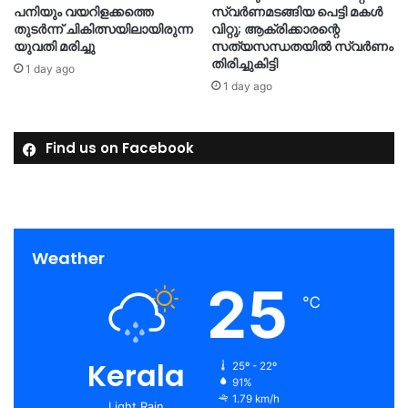
പനിയും വയറിളക്കത്തെ
സ്വർണമടങ്ങിയ പെട്ടി മകൾ
തുടർന്ന് ചികിത്സയിലായിരുന്ന
വിറ്റു; ആക്രിക്കാരന്റെ
യുവതി മരിച്ചു
സത്യസന്ധതയിൽ സ്വർണം
തിരിച്ചുകിട്ടി
1 day ago
1 day ago
Find us on Facebook
Weather
25
℃
Kerala
25º - 22º
91%
1.79 km/h
Light Rain