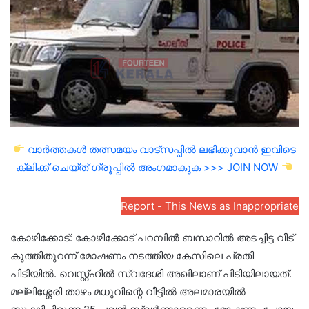
വാർത്തകൾ തത്സമയം വാട്സപ്പിൽ ലഭിക്കുവാൻ ഇവിടെ
ക്ലിക്ക് ചെയ്ത് ഗ്രൂപ്പിൽ അംഗമാകുക >>> JOIN NOW
Report - This News as Inappropriate
കോഴിക്കോട്: കോഴിക്കോട് പറമ്പിൽ ബസാറിൽ അടച്ചിട്ട വീട്
കുത്തിതുറന്ന് മോഷണം നടത്തിയ കേസിലെ പ്രതി
പിടിയിൽ. വെസ്റ്റ്ഹിൽ സ്വദേശി അഖിലാണ് പിടിയിലായത്.
മല്ലിശ്ശേരി താഴം മധുവിന്റെ വീട്ടിൽ അലമാരയിൽ