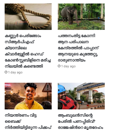
കണ്ണൂർ പെരിങ്ങോം
പത്തനംതിട്ട കോന്നി
സിആർപിഎഫ്
ആന പരിപാലന
ക്യാമ്പിലെ
കേന്ദ്രത്തിൽ പാപ്പാന്
ക്വാർട്ടേഴ്സിൽ ഹെഡ്
ആനയുടെ കുത്തേറ്റു,
കോൺസ്റ്റബിളിനെ മരിച്ച
ദാരുണാന്ത്യം
നിലയിൽ കണ്ടെത്തി
1 day ago
1 day ago
നിയന്ത്രണം വിട്ട
ആംബുലൻസിന്റെ
ബൈക്ക്
പേരിൽ പണപ്പിരിവ്?
നിർത്തിയിട്ടിരുന്ന പിക്കപ്
രാജേഷിന്‍റെ മൃതദേഹം