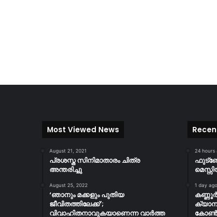
Most Viewed News
Recen
August 21, 2021
24 hours
പ്രശസ്ത സിനിമാതാരം ചിത്ര
ഫുട്
അന്തരിച്ചു
മെസ്സി
August 25, 2022
1 day ag
‘ഞാനും മക്കളും പുതിയ
കണ്ണൂ
ജീവിതത്തിലേക്ക്’;
ക്യാമ്
വിവാഹിതനാവുകയാണെന്ന വാർത്ത
കോൺസ്