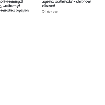
ാൻ കൈക്കൂലി
ചുമതല തനിക്കില്ല’ -പിണറായി
ു, പയ്യന്നൂർ
വിജയൻ
്കെതിരെ ഗുരുതര
1 day ago