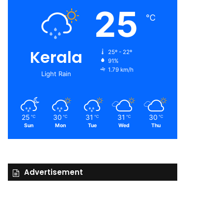
25
℃
Kerala
25º - 22º
91%
1.79 km/h
Light Rain
25
30
31
31
30
℃
℃
℃
℃
℃
Sun
Mon
Tue
Wed
Thu
Advertisement