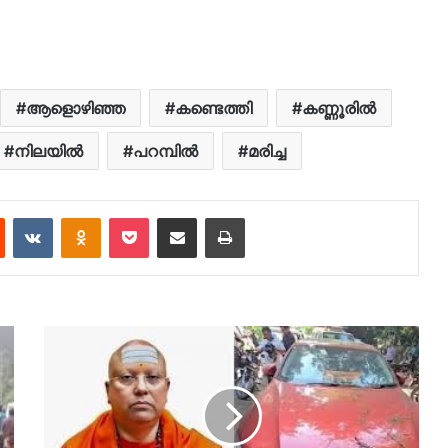
ആളൊഴിഞ്ഞ
കണ്ടെത്തി
കണ്ണൂരില്‍
നിലയിൽ
പറമ്പിൽ
മരിച്ച
est
Reddit
VKontakte
Odnoklassniki
Pocket
Share via Email
Print