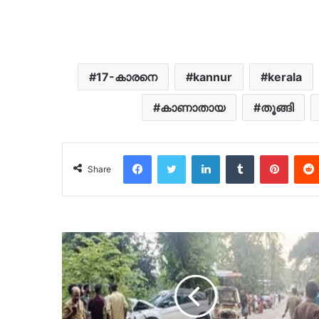
17-കാരനെ
kannur
kerala
കാണാതായ
തൂങ്ങി
Facebook
Twitter
LinkedIn
Tumblr
Pinter
Share