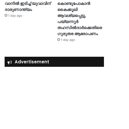
വാനിൽ ഇടിച്ച് യുവാവിന്
കൊണ്ടുപോകാൻ
ദാരുണാന്ത്യം
കൈക്കൂലി
ആവശ്യപ്പെട്ടു,
1 day ago
പയ്യന്നൂർ
തഹസിൽദാർക്കെതിരെ
ഗുരുതര ആരോപണം
1 day ago
Advertisement