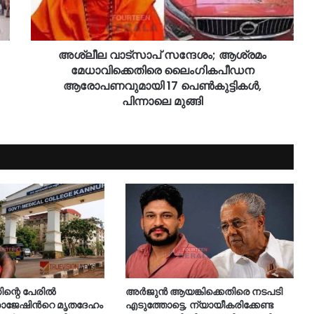
അശ്ലീല വാട്സാപ് സന്ദേശം; ആശ്രമം
മേധാവിക്കെതിരെ ലൈംഗികപീഡന
ആരോപണവുമായി 17 പെണ്‍കുട്ടികള്‍,
പിന്നാലെ മുങ്ങി
്റെ പേരിൽ
അർജുൻ ആയങ്കിക്കെതിരെ നടപടി
 രാജേഷിന്‍റെ മൃതദേഹം
എടുത്തോട്ടെ, ന്യായീകരിക്കേണ്ട