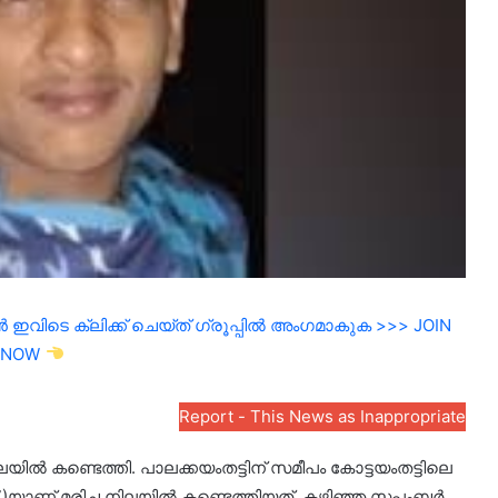
ഇവിടെ ക്ലിക്ക് ചെയ്ത് ഗ്രൂപ്പിൽ അംഗമാകുക >>> JOIN
NOW
Report - This News as Inappropriate
ില്‍ കണ്ടെത്തി. പാലക്കയംതട്ടിന് സമീപം കോട്ടയംതട്ടിലെ
17)യാണ് മരിച്ച നിലയില്‍ കണ്ടെത്തിയത്. കഴിഞ്ഞ സപ്തംബര്‍