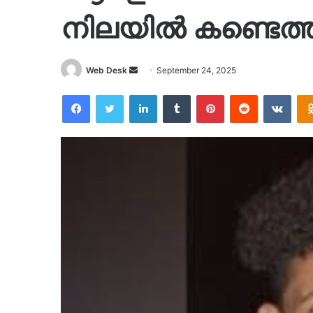
നിലയില്‍ കണ്ടെത്
Send
Web Desk
September 24, 2025
an
Facebook
Twitter
LinkedIn
Tumblr
Pinterest
Reddit
VKon
email