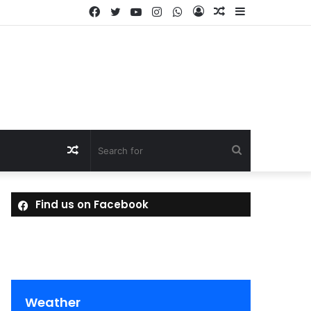
Facebook
Twitter
YouTube
Instagram
WhatsApp
Log
Random
Sidebar
In
Article
Random
Search
Article
for
Find us on Facebook
Weather