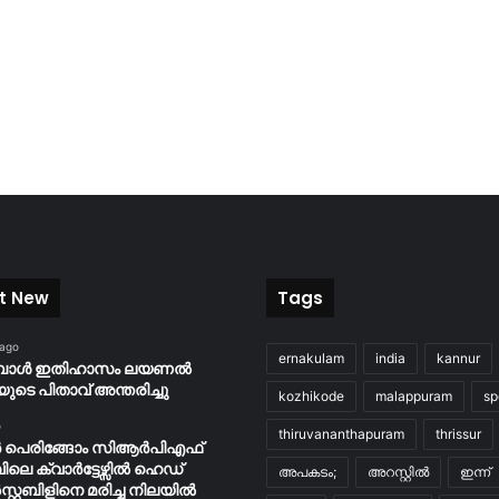
t New
Tags
 ago
ernakulam
india
kannur
ബോൾ ഇതിഹാസം ലയണൽ
യുടെ പിതാവ് അന്തരിച്ചു
kozhikode
malappuram
sp
o
thiruvananthapuram
thrissur
ർ പെരിങ്ങോം സിആർപിഎഫ്
പിലെ ക്വാർട്ടേഴ്സിൽ ഹെഡ്
അപകടം;
അറസ്റ്റിൽ
ഇന്ന്
റ്റബിളിനെ മരിച്ച നിലയിൽ