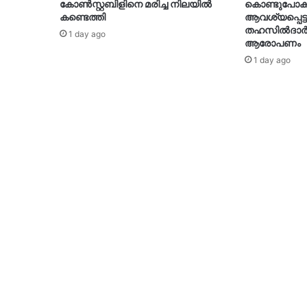
കോൺസ്റ്റബിളിനെ മരിച്ച നിലയിൽ
കൊണ്ടുപോക
കണ്ടെത്തി
ആവശ്യപ്പെട്ട
തഹസിൽദാർക
1 day ago
ആരോപണം
1 day ago