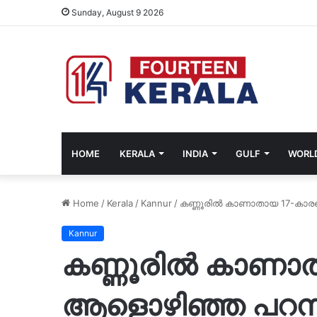
Sunday, August 9 2026
HOME
KERALA
INDIA
GULF
WORL
Home
/
Kerala
/
Kannur
/
കണ്ണൂരിൽ കാണാതായ 17-കാരനെ 
Kannur
കണ്ണൂരിൽ കാണാ
ആളൊഴിഞ്ഞ പറമ്പില്