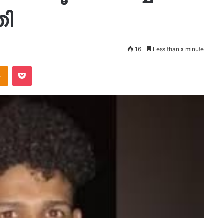
തി
16
Less than a minute
takte
Odnoklassniki
Pocket