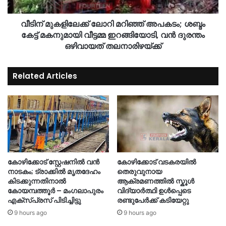
വീടിന് മുകളിലേക്ക് ലോറി മറിഞ്ഞ് അപകടം; ശബ്ദം
കേട്ട് മകനുമായി വീട്ടമ്മ ഇറങ്ങിയോടി, വന്‍ ദുരന്തം
ഒഴിവായത് തലനാരിഴയ്ക്ക്
Related Articles
കോഴിക്കോട് സ്റ്റേഷനിൽ വൻ
കോഴിക്കോട് വടകരയിൽ
നാടകം; ട്രാക്കിൽ മൃതദേഹം
തെരുവുനായ
കിടക്കുന്നതിനാൽ
ആക്രമണത്തിൽ സ്കൂൾ
കോയമ്പത്തൂർ – മംഗലാപുരം
വിദ്യാർത്ഥി ഉൾപ്പെടെ
എക്സ്പ്രസ് പിടിച്ചിട്ടു
രണ്ടുപേർക്ക് കടിയേറ്റു
9 hours ago
9 hours ago