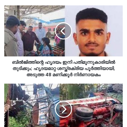
ബിൽജിത്തിന്റെ ഹൃദയം ഇനി പതിമൂന്നുകാരിയിൽ
തുടിക്കും; ഹൃദയമാറ്റ ശസ്ത്രക്രിയ പൂർത്തിയായി,
അടുത്ത 48 മണിക്കൂർ നിർണായകം