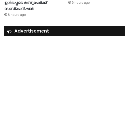
ഉൾപ്പെടെ രണ്ടുപേർക്ക്
9 hours ago
സസ്‌പെൻഷൻ
8 hours ago
Advertisement