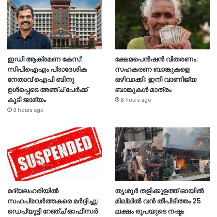
ഇഡി ആക്രമണ കേസ്:
ക്ഷേമപെൻഷൻ വിതരണം:
സിപിഐഎം പ്രാദേശിക
സഹകരണ ബാങ്കുകളെ
നേതാവ് ഐപി ബിനു
ഒഴിവാക്കി; ഇനി വാണിജ്യ
ഉൾപ്പെടെ അഞ്ച് പേർക്ക്
ബാങ്കുകൾ മാത്രം
കൂടി ജാമ്യം
8 hours ago
8 hours ago
മദ്യലഹരിയിൽ
തൃശൂര്‍ തളിക്കുളത്ത് ഓയില്‍
സഹപ്രവർത്തകരെ മർദ്ദിച്ചു;
മില്ലില്‍ വൻ തീപിടിത്തം 25
ഡെപ്യൂട്ടി റേഞ്ച് ഓഫീസർ
ലക്ഷം രൂപയുടെ നഷ്ടം