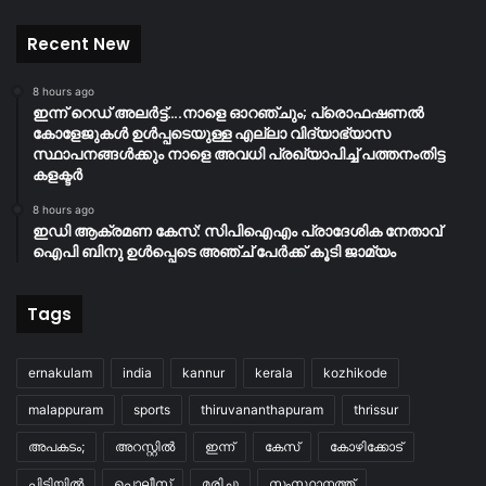
Recent New
8 hours ago
ഇന്ന് റെഡ് അലർട്ട്….നാളെ ഓറഞ്ചും; പ്രൊഫഷണൽ
കോളേജുകൾ ഉൾപ്പടെയുള്ള എല്ലാ വിദ്യാഭ്യാസ
സ്ഥാപനങ്ങൾക്കും നാളെ അവധി പ്രഖ്യാപിച്ച് പത്തനംതിട്ട
കളക്ടർ
8 hours ago
ഇഡി ആക്രമണ കേസ്: സിപിഐഎം പ്രാദേശിക നേതാവ്
ഐപി ബിനു ഉൾപ്പെടെ അഞ്ച് പേർക്ക് കൂടി ജാമ്യം
Tags
ernakulam
india
kannur
kerala
kozhikode
malappuram
sports
thiruvananthapuram
thrissur
അപകടം;
അറസ്റ്റിൽ
ഇന്ന്
കേസ്
കോഴിക്കോട്
പിടിയിൽ
പൊലീസ്
മരിച്ചു
സംസ്ഥാനത്ത്