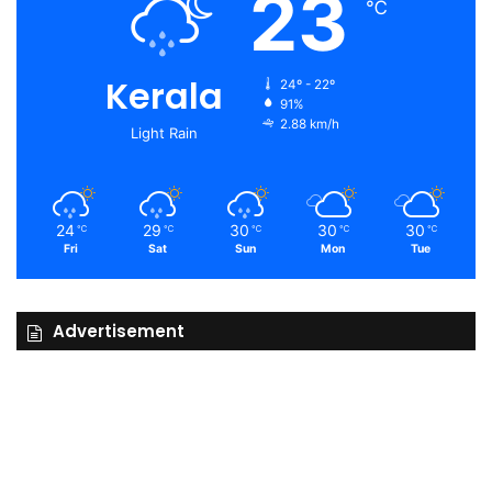
23
℃
Kerala
24º - 22º
91%
2.88 km/h
Light Rain
24
29
30
30
30
℃
℃
℃
℃
℃
Fri
Sat
Sun
Mon
Tue
Advertisement