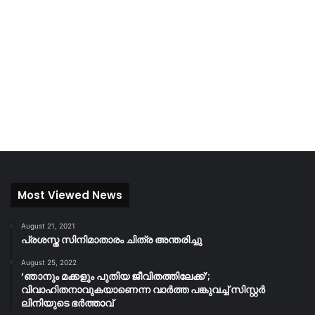
Most Viewed News
August 21, 2021
പ്രശസ്ത സിനിമാതാരം ചിത്ര അന്തരിച്ചു
August 25, 2022
‘ഞാനും മക്കളും പുതിയ ജീവിതത്തിലേക്ക്’;
വിവാഹിതനാവുകയാണെന്ന വാർത്ത പങ്കുവച്ച് സിസ്റ്റർ
ലിനിയുടെ ഭർത്താവ്