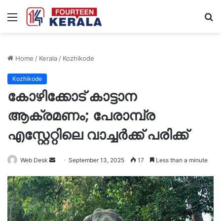
Menu
S
fo
Home
/
Kerala
/
Kozhikode
Kozhikode
കോഴിക്കോട് കാട്ടാന
ആക്രമണം; പേരാമ്പ്ര
എസ്റ്റേറ്റിലെ വാച്ചർക്ക് പരിക്ക്
Send
Web Desk
September 13, 2025
17
Less than a minute
an
email