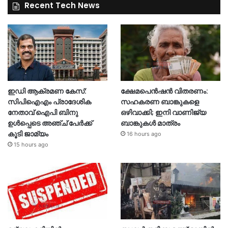
Recent Tech News
ഇഡി ആക്രമണ കേസ്:
ക്ഷേമപെൻഷൻ വിതരണം:
സിപിഐഎം പ്രാദേശിക
സഹകരണ ബാങ്കുകളെ
നേതാവ് ഐപി ബിനു
ഒഴിവാക്കി; ഇനി വാണിജ്യ
ഉൾപ്പെടെ അഞ്ച് പേർക്ക്
ബാങ്കുകൾ മാത്രം
കൂടി ജാമ്യം
16 hours ago
15 hours ago