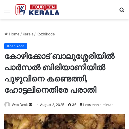
Menu
S
fo
Home
/
Kerala
/
Kozhikode
Kozhikode
കോഴിക്കോട് ബാലുശ്ശേരിയിൽ
പാര്‍സല്‍ ബിരിയാണിയില്‍
പുഴുവിനെ കണ്ടെത്തി,
ഹോട്ടലിനെതിരേ പരാതി
Send
Web Desk
August 2, 2025
36
Less than a minute
an
email