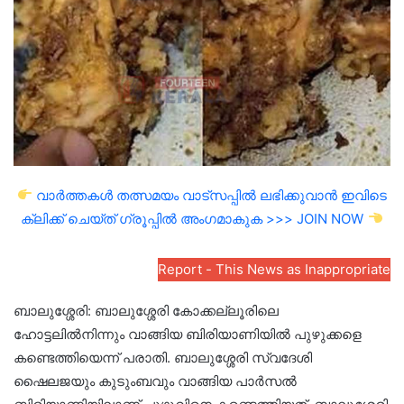
വാർത്തകൾ തത്സമയം വാട്സപ്പിൽ ലഭിക്കുവാൻ ഇവിടെ
ക്ലിക്ക് ചെയ്ത് ഗ്രൂപ്പിൽ അംഗമാകുക >>> JOIN NOW
Report - This News as Inappropriate
ബാലുശ്ശേരി: ബാലുശ്ശേരി കോക്കല്ലൂരിലെ
ഹോട്ടലില്‍നിന്നും വാങ്ങിയ ബിരിയാണിയില്‍ പുഴുക്കളെ
കണ്ടെത്തിയെന്ന്‌ പരാതി. ബാലുശ്ശേരി സ്വദേശി
ഷൈലജയും കുടുംബവും വാങ്ങിയ പാര്‍സല്‍