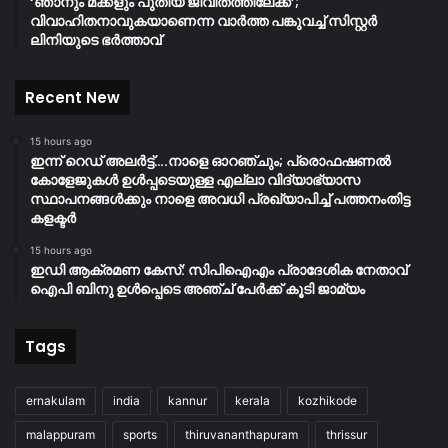
‘ഞാനും മക്കളും പുതിയ ജീവിതത്തിലേക്ക്’;
വിവാഹിതനാവുകയാണെന്ന വാർത്ത പങ്കുവച്ച് സിസ്റ്റർ
ലിനിയുടെ ഭർത്താവ്
Recent New
15 hours ago
ഇന്ന് റെഡ് അലർട്ട്….നാളെ ഓറഞ്ചും; പ്രൊഫഷണൽ
കോളേജുകൾ ഉൾപ്പടെയുള്ള എല്ലാ വിദ്യാഭ്യാസ
സ്ഥാപനങ്ങൾക്കും നാളെ അവധി പ്രഖ്യാപിച്ച് പത്തനംതിട്ട
കളക്ടർ
15 hours ago
ഇഡി ആക്രമണ കേസ്: സിപിഐഎം പ്രാദേശിക നേതാവ്
ഐപി ബിനു ഉൾപ്പെടെ അഞ്ച് പേർക്ക് കൂടി ജാമ്യം
Tags
ernakulam
india
kannur
kerala
kozhikode
malappuram
sports
thiruvananthapuram
thrissur