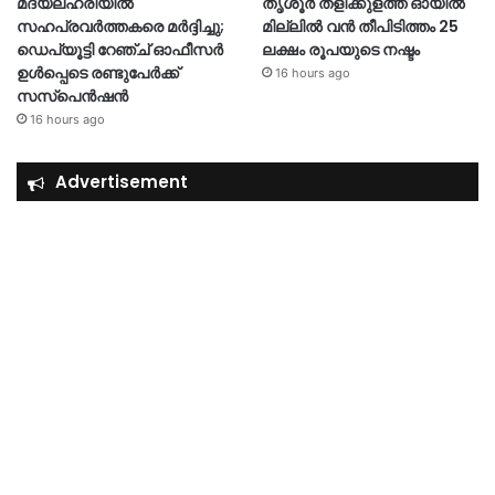
മദ്യലഹരിയിൽ
തൃശൂര്‍ തളിക്കുളത്ത് ഓയില്‍
സഹപ്രവർത്തകരെ മർദ്ദിച്ചു;
മില്ലില്‍ വൻ തീപിടിത്തം 25
ഡെപ്യൂട്ടി റേഞ്ച് ഓഫീസർ
ലക്ഷം രൂപയുടെ നഷ്ടം
ഉൾപ്പെടെ രണ്ടുപേർക്ക്
16 hours ago
സസ്‌പെൻഷൻ
16 hours ago
Advertisement