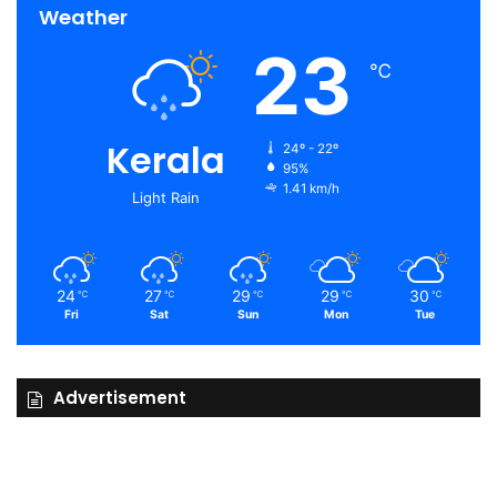
Weather
23
℃
Kerala
24º - 22º
95%
1.41 km/h
Light Rain
24
27
29
29
30
℃
℃
℃
℃
℃
Fri
Sat
Sun
Mon
Tue
Advertisement