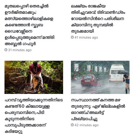
മുതലപ്പൊഴി തെരച്ചിൽ
ലക്ഷ്യം രാജകീയ
ഊർജിതമാക്കും;
തിരിച്ചുവരവ്; ട്രിവാൺഡ്രം
മത്സ്യത്തൊഴിലാളികളെ
റോയൽസിന്‍റെ പരിശീലന
കണ്ടെത്താൻ സ്കൂബ
ക്യാമ്പിനു തുമ്പയില്‍
ഡൈവേഴ്സിനെ
തുടക്കമായി
ഉൾപ്പെടുത്തുമെന്ന് മന്ത്രി
41 minutes ago
അബ്ദുൽ ഗഫൂർ
31 minutes ago
പറമ്പ് വൃത്തിയാക്കുന്നതിനിടെ
സംസ്ഥാനത്ത് കനത്ത മഴ
കണ്ടത് 60 കിലോയുള്ള
തുടരുന്നു; ഏഴ് ജില്ലകളിൽ
പെരുമ്പാമ്പിനെ,പിടി
ഓറഞ്ച് അലർട്ട്
കൂടുന്നതിനിടെ
പ്രഖ്യാപിച്ചു
പാമ്പുപിടുത്തക്കാരന്
42 minutes ago
കടിയേറ്റു