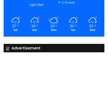
2.74 km/h
Light Rain
27
29
30
30
30
℃
℃
℃
℃
℃
Sat
Sun
Mon
Tue
Wed
Advertisement