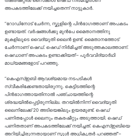
തകരഷീറ്റിൽ സൈക്കിൾ ഷെഡ് നിർമിച്ചതാണ്
അപകടത്തിലേക്ക് നയിച്ചതെന്ന് നാട്ടുകാർ.
‘‘റോഡിനോട് ചേർന്ന, സ്കൂളിന്റെ പിൻഭാഗത്താണ് അപകടം
ഉണ്ടായത്. വർഷങ്ങൾക്കു മുൻപേ മൈതാനത്തിനു
മുകളിലൂടെ വൈദ്യുതി ലൈൻ ഉണ്ട്. മൈതാനത്തോട്
ചേർന്നാണ് ഷെഡ്. ഷെഡ് നിർമിച്ചത് അടുത്തകാലത്താണ്.
ഷെഡാണ് അപകടം ഉണ്ടാക്കിയത്’– പൂർവവിദ്യാർഥി
മാധ്യമങ്ങളോട് പറഞ്ഞു.
‘‘കെഎസ്ഇബി ആവശ്യമായ നടപടികൾ
സ്വീകരിക്കേണ്ടതായിരുന്നു. കെട്ടിടത്തിന്റെ
പിൻഭാഗത്തായതിനാൽ പഞ്ചായത്തിന്റെ
ശ്രദ്ധയിൽപ്പെട്ടിരുന്നില്ല. തറയിൽനിന്ന് വൈദ്യുതി
ലൈനിലേക്ക് 20 അടിയെങ്കിലും ഉയരമുണ്ട്. ഷെഡ്
പണിതപ്പോൾ ലൈനും തകരഷീറ്റും അടുത്തായി. ഷെഡ്
പണിതതാണ് അപകടത്തിലേക്ക് നയിച്ചത്. കെഎസ്ഇബിയെ
അറിയിച്ചിരുന്നതായാണ് സ്കൂൾ അധികൃതർ പറഞ്ഞത്’’–