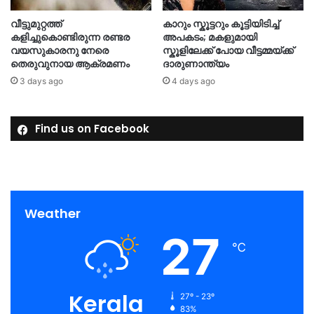
വീട്ടുമുറ്റത്ത്
കാറും സ്കൂട്ടറും കൂട്ടിയിടിച്ച്
കളിച്ചുകൊണ്ടിരുന്ന രണ്ടര
അപകടം; മകളുമായി
വയസുകാരനു നേരെ
സ്കൂളിലേക്ക് പോയ വീട്ടമ്മയ്ക്ക്
തെരുവുനായ ആക്രമണം
ദാരുണാന്ത്യം
3 days ago
4 days ago
Find us on Facebook
Weather
27
℃
Kerala
27º - 23º
83%