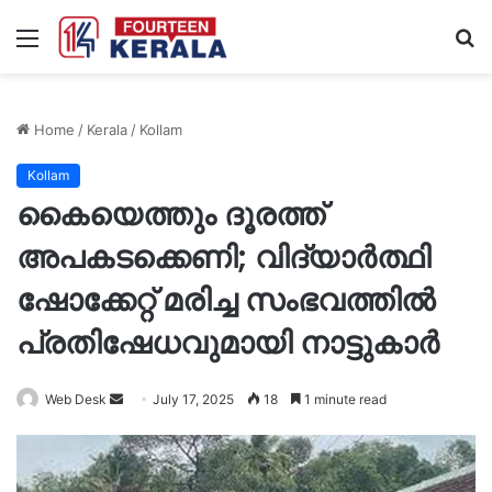
Menu
S
fo
Home
/
Kerala
/
Kollam
Kollam
കൈയെത്തും ദൂരത്ത്
അപകടക്കെണി; വിദ്യാർത്ഥി
ഷോക്കേറ്റ് മരിച്ച സംഭവത്തിൽ
പ്രതിഷേധവുമായി നാട്ടുകാർ
Send
Web Desk
July 17, 2025
18
1 minute read
an
email