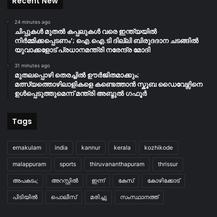
Recent New
24 minutes ago
ചിപ്പുകൾ മുതൽ കപ്പലുകൾ വരെ ഇന്ത്യയിൽ
നിർമ്മിക്കപ്പെടണം’; ഐ.ഐ.ടി ദില്ലി ബിരുദദാന ചടങ്ങിൽ
യുവാക്കളോട് പ്രധാനമന്ത്രി നരേന്ദ്ര മോദി
31 minutes ago
മുതലപ്പൊഴി തെരച്ചിൽ ഊർജിതമാക്കും;
മത്സ്യത്തൊഴിലാളികളെ കണ്ടെത്താൻ സ്കൂബ ഡൈവേഴ്സിനെ
ഉൾപ്പെടുത്തുമെന്ന് മന്ത്രി അബ്ദുൽ ഗഫൂർ
Tags
ernakulam
india
kannur
kerala
kozhikode
malappuram
sports
thiruvananthapuram
thrissur
അപകടം;
അറസ്റ്റിൽ
ഇന്ന്
കേസ്
കോഴിക്കോട്
പിടിയിൽ
പൊലീസ്
മരിച്ചു
സംസ്ഥാനത്ത്