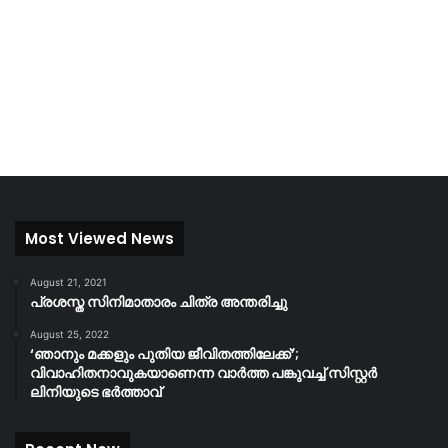
Most Viewed News
August 21, 2021
പ്രശസ്ത സിനിമാതാരം ചിത്ര അന്തരിച്ചു
August 25, 2022
‘ഞാനും മക്കളും പുതിയ ജീവിതത്തിലേക്ക്’;
വിവാഹിതനാവുകയാണെന്ന വാർത്ത പങ്കുവച്ച് സിസ്റ്റർ
ലിനിയുടെ ഭർത്താവ്