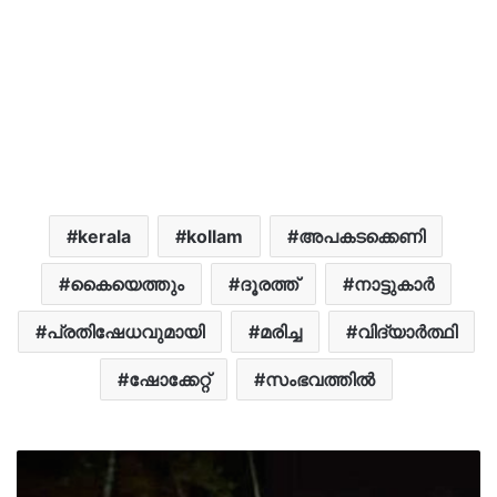
kerala
kollam
അപകടക്കെണി
കൈയെത്തും
ദൂരത്ത്
നാട്ടുകാർ
പ്രതിഷേധവുമായി
മരിച്ച
വിദ്യാർത്ഥി
ഷോക്കേറ്റ്
സംഭവത്തില്‍