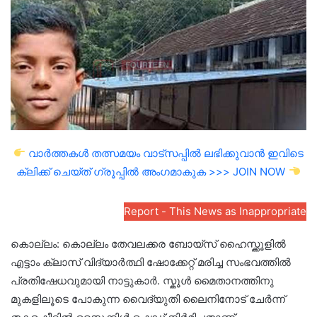
വാർത്തകൾ തത്സമയം വാട്സപ്പിൽ ലഭിക്കുവാൻ ഇവിടെ
ക്ലിക്ക് ചെയ്ത് ഗ്രൂപ്പിൽ അംഗമാകുക >>> JOIN NOW
Report - This News as Inappropriate
കൊല്ലം: കൊല്ലം തേവലക്കര ബോയ്സ് ഹൈസ്ക്കൂളിൽ
എട്ടാം ക്ലാസ് വിദ്യാർത്ഥി ഷോക്കേറ്റ് മരിച്ച സംഭവത്തിൽ
പ്രതിഷേധവുമായി നാട്ടുകാർ. സ്കൂൾ മൈതാനത്തിനു
മുകളിലൂടെ പോകുന്ന വൈദ്യുതി ലൈനിനോട് ചേർന്ന്