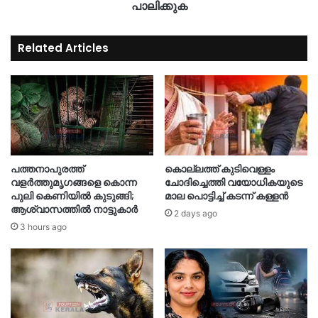
പാലിക്കുക
Related Articles
പത്തനാപുരത്ത്
കൊല്ലത്ത് കുടിവെള്ളം
വളർത്തുമൃഗങ്ങളെ കൊന്ന
ചോദിച്ചെത്തി വയോധികയുടെ
പുലി കെണിയിൽ കുടുങ്ങി;
മാല പൊട്ടിച്ച് കടന്ന് കള്ളൻ
ആശ്വാസത്തിൽ നാട്ടുകാർ
2 days ago
3 hours ago