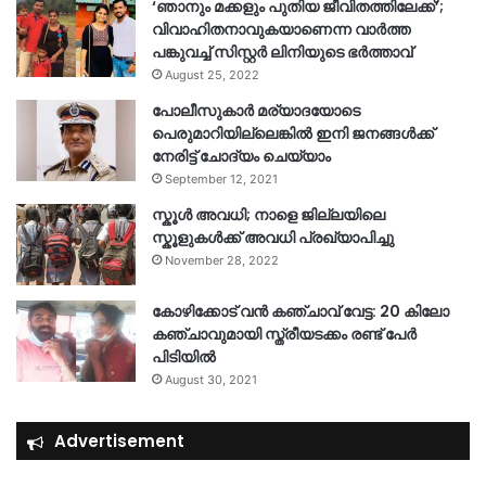
‘ഞാനും മക്കളും പുതിയ ജീവിതത്തിലേക്ക്’;
വിവാഹിതനാവുകയാണെന്ന വാർത്ത
പങ്കുവച്ച് സിസ്റ്റർ ലിനിയുടെ ഭർത്താവ്
August 25, 2022
പോലീസുകാര്‍ മര്യാദയോടെ
പെരുമാറിയില്ലെങ്കില്‍ ഇനി ജനങ്ങള്‍ക്ക്
നേരിട്ട് ചോദ്യം ചെയ്യാം
September 12, 2021
സ്കൂൾ അവധി; നാളെ ജില്ലയിലെ
സ്കൂളുകൾക്ക് അവധി പ്രഖ്യാപിച്ചു
November 28, 2022
കോഴിക്കോട് വൻ കഞ്ചാവ് വേട്ട: 20 കിലോ
കഞ്ചാവുമായി സ്ത്രീയടക്കം രണ്ട് പേർ
പിടിയിൽ
August 30, 2021
Advertisement