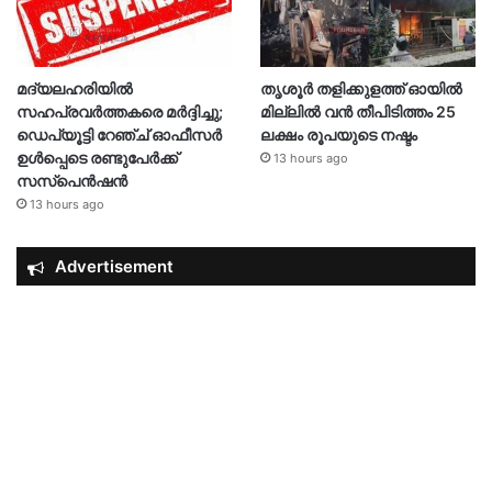
മദ്യലഹരിയിൽ
തൃശൂര്‍ തളിക്കുളത്ത് ഓയില്‍
സഹപ്രവർത്തകരെ മർദ്ദിച്ചു;
മില്ലില്‍ വൻ തീപിടിത്തം 25
ഡെപ്യൂട്ടി റേഞ്ച് ഓഫീസർ
ലക്ഷം രൂപയുടെ നഷ്ടം
ഉൾപ്പെടെ രണ്ടുപേർക്ക്
13 hours ago
സസ്‌പെൻഷൻ
13 hours ago
Advertisement