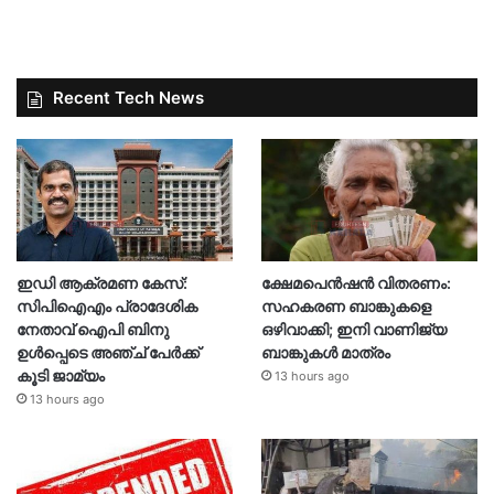
Recent Tech News
ഇഡി ആക്രമണ കേസ്:
ക്ഷേമപെൻഷൻ വിതരണം:
സിപിഐഎം പ്രാദേശിക
സഹകരണ ബാങ്കുകളെ
നേതാവ് ഐപി ബിനു
ഒഴിവാക്കി; ഇനി വാണിജ്യ
ഉൾപ്പെടെ അഞ്ച് പേർക്ക്
ബാങ്കുകൾ മാത്രം
കൂടി ജാമ്യം
13 hours ago
13 hours ago