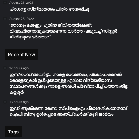
August 21, 2021
പ്രശസ്ത സിനിമാതാരം ചിത്ര അന്തരിച്ചു
August 25, 2022
‘ഞാനും മക്കളും പുതിയ ജീവിതത്തിലേക്ക്’;
വിവാഹിതനാവുകയാണെന്ന വാർത്ത പങ്കുവച്ച് സിസ്റ്റർ
ലിനിയുടെ ഭർത്താവ്
Recent New
12 hours ago
ഇന്ന് റെഡ് അലർട്ട്….നാളെ ഓറഞ്ചും; പ്രൊഫഷണൽ
കോളേജുകൾ ഉൾപ്പടെയുള്ള എല്ലാ വിദ്യാഭ്യാസ
സ്ഥാപനങ്ങൾക്കും നാളെ അവധി പ്രഖ്യാപിച്ച് പത്തനംതിട്ട
കളക്ടർ
13 hours ago
ഇഡി ആക്രമണ കേസ്: സിപിഐഎം പ്രാദേശിക നേതാവ്
ഐപി ബിനു ഉൾപ്പെടെ അഞ്ച് പേർക്ക് കൂടി ജാമ്യം
Tags