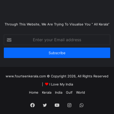
Through This Website, We Are Trying To Visualise You “ All Kerala”
Enter
your
Email
address
www.fourteenkerala.com © Copyright 2026, All Rights Reserved
|
I Love My India
Home
Kerala
India
Gulf
World
Facebook
Twitter
YouTube
Instagram
WhatsApp