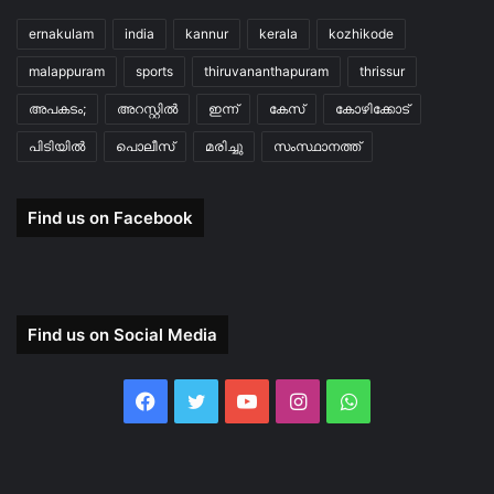
ernakulam
india
kannur
kerala
kozhikode
malappuram
sports
thiruvananthapuram
thrissur
അപകടം;
അറസ്റ്റിൽ
ഇന്ന്
കേസ്
കോഴിക്കോട്
പിടിയിൽ
പൊലീസ്
മരിച്ചു
സംസ്ഥാനത്ത്
Find us on Facebook
Find us on Social Media
Facebook
Twitter
YouTube
Instagram
WhatsApp