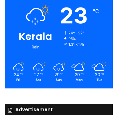
23
℃
Kerala
24º - 22º
95%
1.31 km/h
Rain
24
27
29
29
30
℃
℃
℃
℃
℃
Fri
Sat
Sun
Mon
Tue
Advertisement