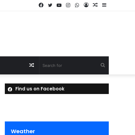
Facebook
Twitter
YouTube
Instagram
WhatsApp
Log
Random
Sidebar
In
Article
Random
Search
Article
for
Find us on Facebook
Weather