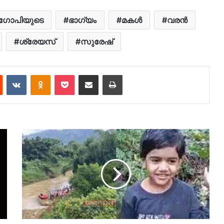
ഗോപിയുടെ
ഭാഗ്യം
മകൾ
വരൻ
ശ്രേയസ്
സുരേഷ്
est
Reddit
VKontakte
Odnoklassniki
Pocket
Share via Email
Print