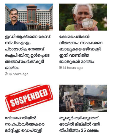
ഇഡി ആക്രമണ കേസ്:
ക്ഷേമപെൻഷൻ
സിപിഐഎം
വിതരണം: സഹകരണ
പ്രാദേശിക നേതാവ്
ബാങ്കുകളെ ഒഴിവാക്കി;
ഐപി ബിനു ഉൾപ്പെടെ
ഇനി വാണിജ്യ
അഞ്ച് പേർക്ക് കൂടി
ബാങ്കുകൾ മാത്രം
ജാമ്യം
14 hours ago
14 hours ago
മദ്യലഹരിയിൽ
തൃശൂര്‍ തളിക്കുളത്ത്
സഹപ്രവർത്തകരെ
ഓയില്‍ മില്ലില്‍ വൻ
മർദ്ദിച്ചു; ഡെപ്യൂട്ടി
തീപിടിത്തം 25 ലക്ഷം