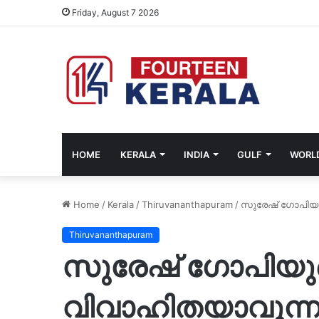
Friday, August 7 2026
HOME
KERALA
INDIA
GULF
WORL
Home
/
Kerala
/
Thiruvananthapuram
/
സുരേഷ് ഗോപിയുട
Thiruvananthapuram
സുരേഷ് ഗോപിയുട
വിവാഹിതയാവുന്നു