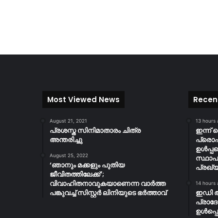
Most Viewed News
Recen
August 21, 2021
13 hours
പ്രശസ്ത സിനിമാതാരം ചിത്ര
ഇന്ന് 
അന്തരിച്ചു
പ്ര
ഉൾപ്പ
August 25, 2022
സ്ഥാപ
‘ഞാനും മക്കളും പുതിയ
പ്രഖ്യ
ജീവിതത്തിലേക്ക്’;
വിവാഹിതനാവുകയാണെന്ന വാർത്ത
14 hours
പങ്കുവച്ച് സിസ്റ്റർ ലിനിയുടെ ഭർത്താവ്
ഇഡി 
പ്രാദ
ഉൾപ്പെ