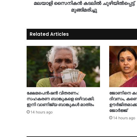
മലയാളി സൈനികന്‍ കടലില്‍ ചുഴിയില്‍പ്പെട്ട്
മുങ്ങിമരിച്ചു
Related Articles
ക്ഷേമപെൻഷൻ വിതരണം:
ജോണിനെ കാണ
സഹകരണ ബാങ്കുകളെ ഒഴിവാക്കി;
ദിവസം‌, കണ്ട
ഇനി വാണിജ്യ ബാങ്കുകൾ മാത്രം
ഊർജിതമാക്ക
ജോർജ്ജ്
14 hours ago
14 hours ago