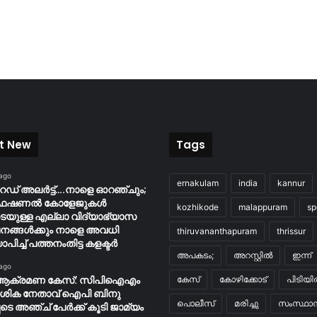
t New
Tags
 ago
ernakulam
india
kannur
റെഡ് അലർട്ട്….നാളെ ഓറഞ്ചും;
ൊഫഷണൽ കോളേജുകൾ
kozhikode
malappuram
sp
ടെയുള്ള എല്ലാ വിദ്യാഭ്യാസ
നങ്ങൾക്കും നാളെ അവധി
thiruvananthapuram
thrissur
ാപിച്ച് പത്തനംതിട്ട കളക്ടർ
അപകടം;
അറസ്റ്റിൽ
ഇന്ന്
 ago
ആക്രമണ കേസ്: സിപിഐഎം
കേസ്
കോഴിക്കോട്
പിടിയ
േശിക നേതാവ് ഐപി ബിനു
പൊലീസ്
മരിച്ചു
സംസ്ഥാന
ടെ അഞ്ച് പേർക്ക് കൂടി ജാമ്യം