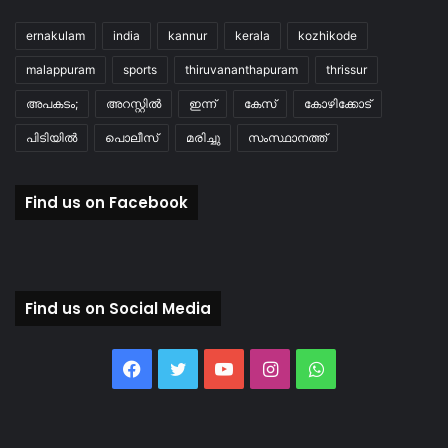
ernakulam
india
kannur
kerala
kozhikode
malappuram
sports
thiruvananthapuram
thrissur
അപകടം;
അറസ്റ്റിൽ
ഇന്ന്
കേസ്
കോഴിക്കോട്
പിടിയിൽ
പൊലീസ്
മരിച്ചു
സംസ്ഥാനത്ത്
Find us on Facebook
Find us on Social Media
Facebook
Twitter
YouTube
Instagram
WhatsApp