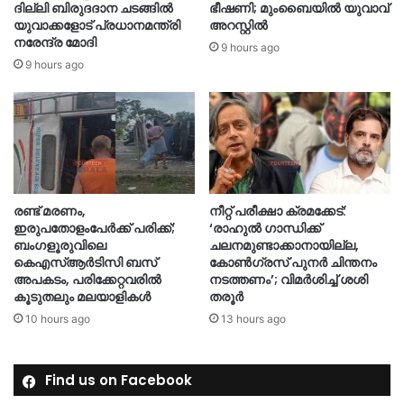
ദില്ലി ബിരുദദാന ചടങ്ങിൽ
ഭീഷണി; മുംബൈയിൽ യുവാവ്
യുവാക്കളോട് പ്രധാനമന്ത്രി
അറസ്റ്റിൽ
നരേന്ദ്ര മോദി
9 hours ago
9 hours ago
രണ്ട് മരണം,
നീറ്റ് പരീക്ഷാ ക്രമക്കേട്:
ഇരുപതോളംപേർക്ക് പരിക്ക്;
‘രാഹുൽ ഗാന്ധിക്ക്
ബംഗളൂരുവിലെ
ചലനമുണ്ടാക്കാനായില്ല,
കെഎസ്ആർടിസി ബസ്
കോൺഗ്രസ് പുനർ ചിന്തനം
അപകടം, പരിക്കേറ്റവരിൽ
നടത്തണം’; വിമർശിച്ച് ശശി
കൂടുതലും മലയാളികൾ
തരൂർ
10 hours ago
13 hours ago
Find us on Facebook