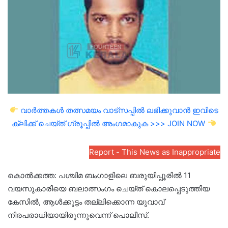
വാർത്തകൾ തത്സമയം വാട്സപ്പിൽ ലഭിക്കുവാൻ ഇവിടെ
ക്ലിക്ക് ചെയ്ത് ഗ്രൂപ്പിൽ അംഗമാകുക >>> JOIN NOW
Report - This News as Inappropriate
കൊൽക്കത്ത: പശ്ചിമ ബംഗാളിലെ ബരുയിപ്പൂരിൽ 11
വയസുകാരിയെ ബലാത്സംഗം ചെയ്ത് കൊലപ്പെടുത്തിയ
കേസിൽ, ആൾക്കൂട്ടം തല്ലിക്കൊന്ന യുവാവ്
നിരപരാധിയായിരുന്നുവെന്ന് പൊലീസ്.