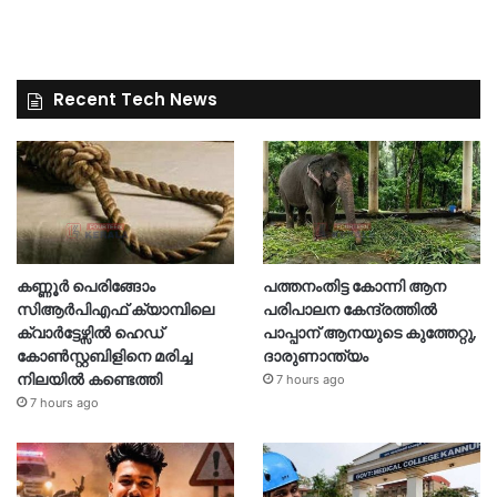
Recent Tech News
കണ്ണൂർ പെരിങ്ങോം
പത്തനംതിട്ട കോന്നി ആന
സിആർപിഎഫ് ക്യാമ്പിലെ
പരിപാലന കേന്ദ്രത്തിൽ
ക്വാർട്ടേഴ്സിൽ ഹെഡ്
പാപ്പാന് ആനയുടെ കുത്തേറ്റു,
കോൺസ്റ്റബിളിനെ മരിച്ച
ദാരുണാന്ത്യം
നിലയിൽ കണ്ടെത്തി
7 hours ago
7 hours ago