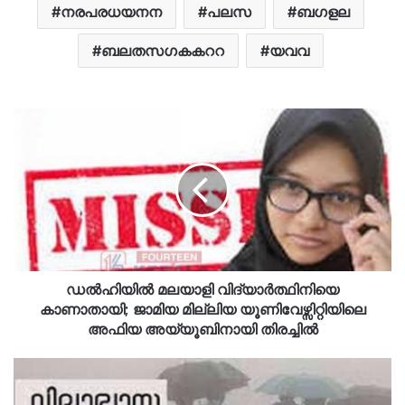
നരപരധയനന
പലസ
ബഗളല
ബലതസഗകകററ
യവവ
ഡൽഹിയിൽ മലയാളി വിദ്യാർത്ഥിനിയെ
കാണാതായി; ജാമിയ മില്ലിയ യൂണിവേഴ്സിറ്റിയിലെ
അഫിയ അയ്യൂബിനായി തിരച്ചിൽ