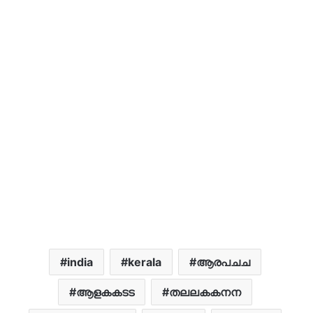
india
kerala
ആരപചച
ആളകകടട
തലലകകനന