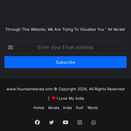
Through This Website, We Are Trying To Visualise You “ All Kerala”
Enter
your
Email
address
www.fourteenkerala.com © Copyright 2026, All Rights Reserved
|
I Love My India
Home
Kerala
India
Gulf
World
Facebook
Twitter
YouTube
Instagram
WhatsApp