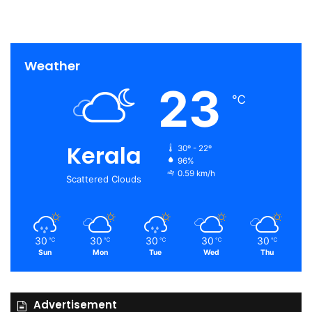
Weather
23
℃
Kerala
30º - 22º
96%
0.59 km/h
Scattered Clouds
30
30
30
30
30
℃
℃
℃
℃
℃
Sun
Mon
Tue
Wed
Thu
Advertisement