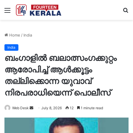
Menu
S
fo
Home
/
India
India
ബംഗാളില്‍ ബലാത്സംഗക്കുറ്റം
ആരോപിച്ച് ആള്‍ക്കൂട്ടം
തല്ലിക്കൊന്ന യുവാവ്
നിരപരാധിയെന്ന് പൊലീസ്
Send
Web Desk
July 8, 2026
12
1 minute read
an
email