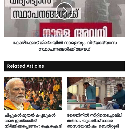
കോഴിക്കോട് ജില്ലയിൽ നാളെയും വിദ്യാഭ്യാസ
സ്ഥാപനങ്ങൾക്ക് അവധി
Related Articles
ചിപ്പുകൾ മുതൽ കപ്പലുകൾ
ട്രെയിനിൽ സീറ്റിനെച്ചൊല്ലി
വരെ ഇന്ത്യയിൽ
തർക്കം; യുവതിക്ക് നേരെ
നിർമ്മിക്കപ്പെടണം’; ഐ.ഐ.ടി
അസഭ്യവർഷം, ബെൽറ്റൂരി