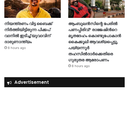
നിയന്ത്രണം വിട്ട ബൈക്ക്
ആംബുലൻസിന്റെ പേരിൽ
നിർത്തിയിട്ടിരുന്ന പിക്കപ്
പണപ്പിരിവ്? രാജേഷിന്‍റെ
വാനിൽ ഇടിച്ച് യുവാവിന്
മൃതദേഹം കൊണ്ടുപോകാൻ
ദാരുണാന്ത്യം
കൈക്കൂലി ആവശ്യപ്പെട്ടു,
പയ്യന്നൂർ
8 hours ago
തഹസിൽദാർക്കെതിരെ
ഗുരുതര ആരോപണം
8 hours ago
Advertisement