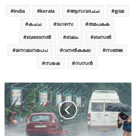
india
kerala
ആസവദചച
ഉടമ
കചച
ടഗഴസ
തമപകക
ബരടടനൽ
ബലം
ബസൽ
മനവലനമപപ
വനൽകകല
സഞജ
സഭഷ
സസൻ