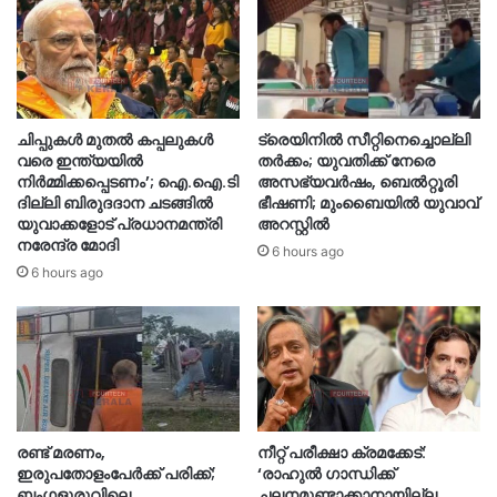
ചിപ്പുകൾ മുതൽ കപ്പലുകൾ
ട്രെയിനിൽ സീറ്റിനെച്ചൊല്ലി
വരെ ഇന്ത്യയിൽ
തർക്കം; യുവതിക്ക് നേരെ
നിർമ്മിക്കപ്പെടണം’; ഐ.ഐ.ടി
അസഭ്യവർഷം, ബെൽറ്റൂരി
ദില്ലി ബിരുദദാന ചടങ്ങിൽ
ഭീഷണി; മുംബൈയിൽ യുവാവ്
യുവാക്കളോട് പ്രധാനമന്ത്രി
അറസ്റ്റിൽ
നരേന്ദ്ര മോദി
6 hours ago
6 hours ago
രണ്ട് മരണം,
നീറ്റ് പരീക്ഷാ ക്രമക്കേട്:
ഇരുപതോളംപേർക്ക് പരിക്ക്;
‘രാഹുൽ ഗാന്ധിക്ക്
ബംഗളൂരുവിലെ
ചലനമുണ്ടാക്കാനായില്ല,