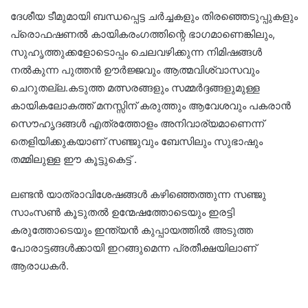
ദേശീയ ടീമുമായി ബന്ധപ്പെട്ട ചർച്ചകളും തിരഞ്ഞെടുപ്പുകളും
പ്രൊഫഷണൽ കായികരംഗത്തിന്റെ ഭാഗമാണെങ്കിലും,
സുഹൃത്തുക്കളോടൊപ്പം ചെലവഴിക്കുന്ന നിമിഷങ്ങൾ
നൽകുന്ന പുത്തൻ ഊർജ്ജവും ആത്മവിശ്വാസവും
ചെറുതല്ല.കടുത്ത മത്സരങ്ങളും സമ്മർദ്ദങ്ങളുമുള്ള
കായികലോകത്ത് മനസ്സിന് കരുത്തും ആവേശവും പകരാൻ
സൌഹൃദങ്ങൾ എത്രത്തോളം അനിവാര്യമാണെന്ന്
തെളിയിക്കുകയാണ് സഞ്ജുവും ബേസിലും സുഭാഷും
തമ്മിലുള്ള ഈ കൂട്ടുകെട്ട് .
ലണ്ടൻ യാത്രാവിശേഷങ്ങൾ കഴിഞ്ഞെത്തുന്ന സഞ്ജു
സാംസൺ കൂടുതൽ ഉന്മേഷത്തോടെയും ഇരട്ടി
കരുത്തോടെയും ഇന്ത്യൻ കുപ്പായത്തിൽ അടുത്ത
പോരാട്ടങ്ങൾക്കായി ഇറങ്ങുമെന്ന പ്രതീക്ഷയിലാണ്
ആരാധകർ.