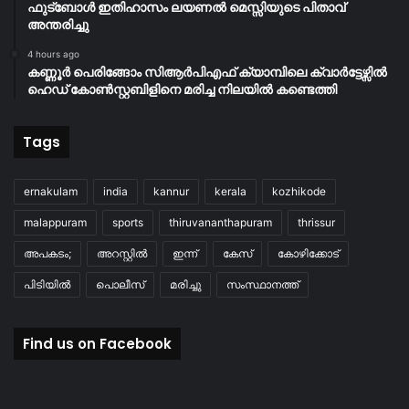
ഫുട്ബോൾ ഇതിഹാസം ലയണൽ മെസ്സിയുടെ പിതാവ്
അന്തരിച്ചു
4 hours ago
കണ്ണൂർ പെരിങ്ങോം സിആർപിഎഫ് ക്യാമ്പിലെ ക്വാർട്ടേഴ്സിൽ
ഹെഡ് കോൺസ്റ്റബിളിനെ മരിച്ച നിലയിൽ കണ്ടെത്തി
Tags
ernakulam
india
kannur
kerala
kozhikode
malappuram
sports
thiruvananthapuram
thrissur
അപകടം;
അറസ്റ്റിൽ
ഇന്ന്
കേസ്
കോഴിക്കോട്
പിടിയിൽ
പൊലീസ്
മരിച്ചു
സംസ്ഥാനത്ത്
Find us on Facebook