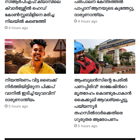
സിആർപിഎഫ് ക്യാമ്പിലെ
പരിപാലന കേന്ദ്രത്തിൽ
ക്വാർട്ടേഴ്സിൽ ഹെഡ്
പാപ്പാന് ആനയുടെ കുത്തേറ്റു,
കോൺസ്റ്റബിളിനെ മരിച്ച
ദാരുണാന്ത്യം
നിലയിൽ കണ്ടെത്തി
4 hours ago
4 hours ago
നിയന്ത്രണം വിട്ട ബൈക്ക്
ആംബുലൻസിന്റെ പേരിൽ
നിർത്തിയിട്ടിരുന്ന പിക്കപ്
പണപ്പിരിവ്? രാജേഷിന്‍റെ
വാനിൽ ഇടിച്ച് യുവാവിന്
മൃതദേഹം കൊണ്ടുപോകാൻ
ദാരുണാന്ത്യം
കൈക്കൂലി ആവശ്യപ്പെട്ടു,
പയ്യന്നൂർ
5 hours ago
തഹസിൽദാർക്കെതിരെ
ഗുരുതര ആരോപണം
5 hours ago