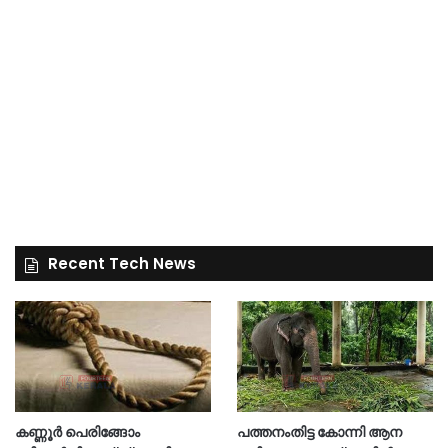
Recent Tech News
കണ്ണൂർ പെരിങ്ങോം
പത്തനംതിട്ട കോന്നി ആന