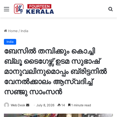
Menu
S
fo
Home
/
India
India
ബേസിൽ തമ്പിക്കും കൊച്ചി
ബ്ലൂ ടൈഗേഴ്സ് ഉടമ സുഭാഷ്
മാനുവലിനുമൊപ്പം ബ്രിട്ടനിൽ
വേനൽക്കാലം ആസ്വദിച്ച്
സഞ്ജു സാംസൻ
Send
Web Desk
July 8, 2026
14
1 minute read
an