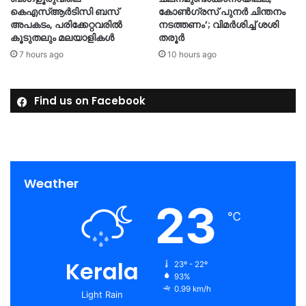
കെഎസ്ആർടിസി ബസ്
കോൺഗ്രസ് പുനർ ചിന്തനം
അപകടം, പരിക്കേറ്റവരിൽ
നടത്തണം’; വിമർശിച്ച് ശശി
കൂടുതലും മലയാളികൾ
തരൂർ
7 hours ago
10 hours ago
Find us on Facebook
Weather
23
℃
Kerala
23º - 22º
93%
0.99 km/h
Light Rain