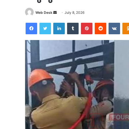
Send
Web Desk
July 8, 2026
an
Facebook
Twitter
LinkedIn
Tumblr
Pinterest
Reddit
VKon
email