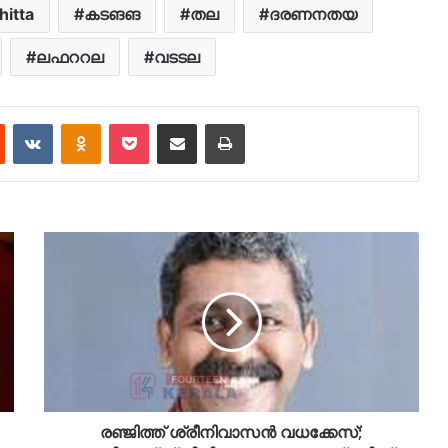
itta
കടങങ
തല
ദരണനതയ
ലഫററല
വടടല
est
Reddit
VKontakte
Odnoklassniki
Pocket
Share via Email
Print
രഞ്ജിത്ത് ശ്രീനിവാസന്‍ വധക്കേസ്;