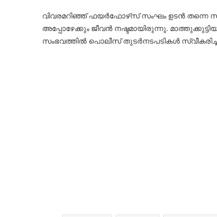
വിവരമറിഞ്ഞ് ഫയർഫോഴ്‌സ് സംഘം ഉടൻ തന്നെ സ്ഥലത
അപ്പോഴേക്കും ജീവൻ നഷ്ടമായിരുന്നു. മാത്തുക്കുട്ട
സംഭവത്തിൽ പൊലീസ് തുടർനടപടികൾ സ്വീകരിച്ചു