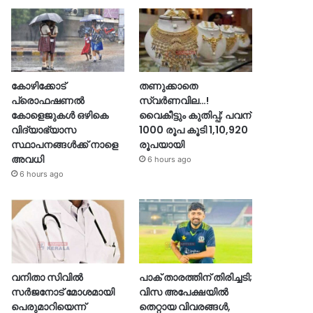
കോഴിക്കോട്
തണുക്കാതെ
പ്രൊഫഷണൽ
സ്വർണവില…!
കോളെജുകൾ ഒഴികെ
വൈകീട്ടും കുതിപ്പ്; പവന്
വിദ്യാഭ്യാസ
1000 രൂപ കൂടി 1,10,920
സ്ഥാപനങ്ങൾക്ക് നാളെ
രൂപയായി
അവധി
6 hours ago
6 hours ago
വനിതാ സിവിൽ
പാക് താരത്തിന് തിരിച്ചടി;
സർജനോട് മോശമായി
വിസ അപേക്ഷയിൽ
പെരുമാറിയെന്ന്
തെറ്റായ വിവരങ്ങൾ,