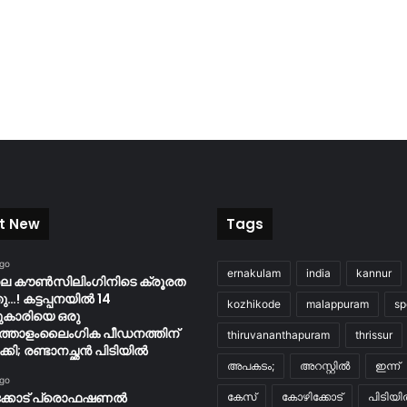
t New
Tags
ago
ernakulam
india
kannur
ിലെ കൗൺസിലിംഗിനിടെ ക്രൂരത
…! കട്ടപ്പനയിൽ 14
kozhikode
malappuram
sp
ുകാരിയെ ഒരു
്തോളംലൈംഗിക പീഡനത്തിന്
thiruvananthapuram
thrissur
കി; രണ്ടാനച്ഛൻ പിടിയിൽ
അപകടം;
അറസ്റ്റിൽ
ഇന്ന്
ago
ക്കോട് പ്രൊഫഷണൽ
കേസ്
കോഴിക്കോട്
പിടിയ