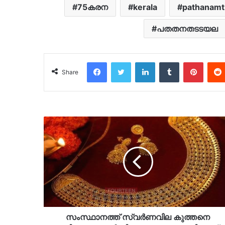
75കരന
kerala
pathanamth
പതതനതടടയല
Facebook
Twitter
LinkedIn
Tumblr
Pinter
Share
സംസ്ഥാനത്ത് സ്വർണവില കുത്തനെ