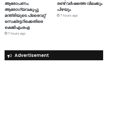
ആരോപണം;
രണ്ട് വർഷത്തെ വിലക്കും
ആരോഗ്യവകുപ്പു
പിഴയും
മന്ത്രിയുടെ പ്രൈവറ്റ്
7 hours ago
സെക്രട്ടറിക്കെതിരെ
കെജിഎംഒഎ
7 hours ago
Advertisement