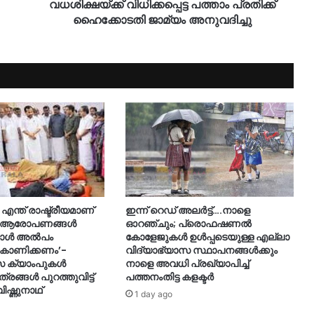
വധശിക്ഷയ്ക്ക് വിധിക്കപ്പെട്ട പത്താം പ്രതിക്ക്
ഹൈക്കോടതി ജാമ്യം അനുവദിച്ചു
എന്ത് രാഷ്ട്രീയമാണ്
ഇന്ന് റെഡ് അലർട്ട്….നാളെ
ത്? ആരോപണങ്ങൾ
ഓറഞ്ചും; പ്രൊഫഷണൽ
മ്പോൾ അൽപം
കോളേജുകൾ ഉൾപ്പടെയുള്ള എല്ലാ
 കാണിക്കണം’-
വിദ്യാഭ്യാസ സ്ഥാപനങ്ങൾക്കും
 ക്യാംപുകള്‍
നാളെ അവധി പ്രഖ്യാപിച്ച്
ത്രങ്ങള്‍ പുറത്തുവിട്ട്
പത്തനംതിട്ട കളക്ടർ
വിഷ്ണുനാഥ്
1 day ago