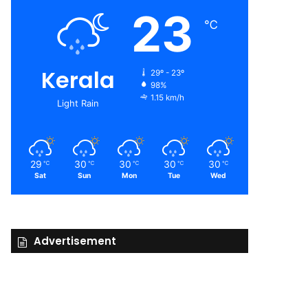
23
℃
Kerala
29º - 23º
98%
1.15 km/h
Light Rain
29
30
30
30
30
℃
℃
℃
℃
℃
Sat
Sun
Mon
Tue
Wed
Advertisement