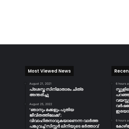
Most Viewed News
Recen
August 21, 2021
6 hours 
പ്രശസ്ത സിനിമാതാരം ചിത്ര
സ്കൂള
അന്തരിച്ചു
പറഞ്ഞു
വയസ്സ
August 25, 2022
വർഷത
‘ഞാനും മക്കളും പുതിയ
ഇരയാക്
ജീവിതത്തിലേക്ക്’;
വിവാഹിതനാവുകയാണെന്ന വാർത്ത
6 hours 
പങ്കുവച്ച് സിസ്റ്റർ ലിനിയുടെ ഭർത്താവ്
കോഴി