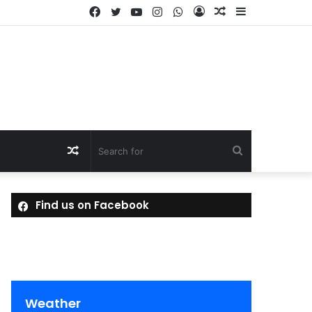
Facebook
Twitter
YouTube
Instagram
WhatsApp
Log
Random
Sidebar
In
Article
Random
Search
Article
for
Find us on Facebook
Weather