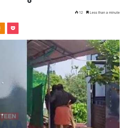
12
Less than a minute
takte
Odnoklassniki
Pocket