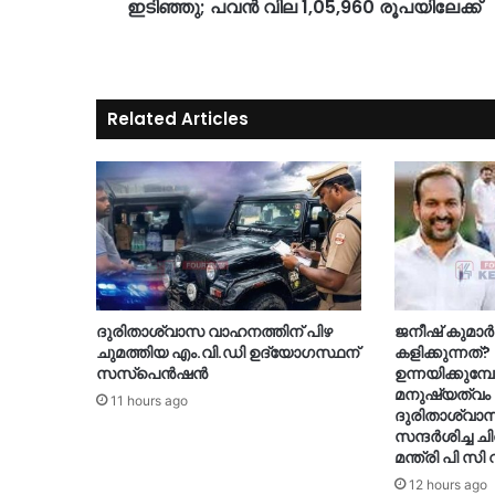
ഇടിഞ്ഞു; പവൻ വില 1,05,960 രൂപയിലേക്ക്
Related Articles
ദുരിതാശ്വാസ വാഹനത്തിന് പിഴ
ജനീഷ് കുമാർ 
ചുമത്തിയ എം.വി.ഡി ഉദ്യോഗസ്ഥന്
കളിക്കുന്ന
സസ്‌പെൻഷൻ
ഉന്നയിക്കു
മനുഷ്യത്വം
11 hours ago
ദുരിതാശ്വാസ
സന്ദര്‍ശിച്ച ചി
മന്ത്രി പി സി 
12 hours ago