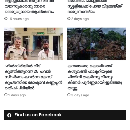
കളിച്ചുകൊണ്ടിരുന്ന രണ്ടര
അപകടം; മകളുമായി
വയസുകാരനു നേരെ
സ്കൂളിലേക്ക് പോയ വീട്ടമ്മയ്ക്ക്
തെരുവുനായ ആക്രമണം
ദാരുണാന്ത്യം
16 hours ago
2 days ago
ഫിൽഗിരിയിൽ വീട്
കനത്ത മഴ; കൊല്ലത്ത്
കുത്തിത്തുറന്ന് 25 പവൻ
കശുവണ്ടി ഫാക്ടറിയുടെ
സ്വർണം കവർന്ന കേസ്:
ചിമ്മിനി തകർന്നു വീണു;
കുപ്രസിദ്ധ മോഷ്ടാവ് കണ്ണപ്പൻ
കിണർ പൂർണ്ണമായി ഇടിഞ്ഞു
രതീഷ് പിടിയിൽ
താഴ്ന്നു
2 days ago
3 days ago
Find us on Facebook