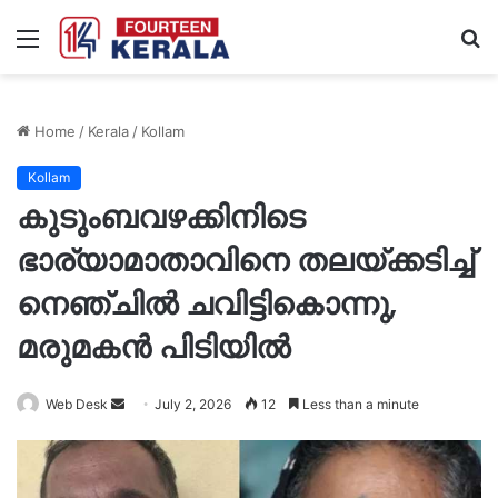
Menu
S
fo
Home
/
Kerala
/
Kollam
Kollam
കുടുംബവഴക്കിനിടെ
ഭാര്യാമാതാവിനെ തലയ്ക്കടിച്ച്
നെഞ്ചിൽ ചവിട്ടികൊന്നു,
മരുമകൻ പിടിയിൽ
Send
Web Desk
July 2, 2026
12
Less than a minute
an
email