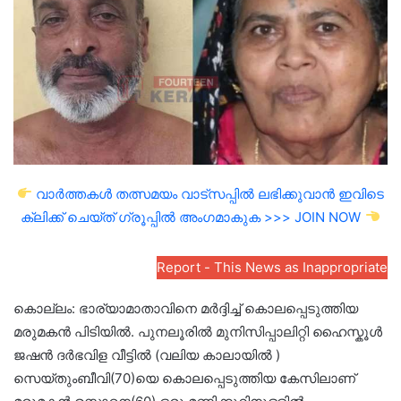
വാർത്തകൾ തത്സമയം വാട്സപ്പിൽ ലഭിക്കുവാൻ ഇവിടെ
ക്ലിക്ക് ചെയ്ത് ഗ്രൂപ്പിൽ അംഗമാകുക >>> JOIN NOW
Report - This News as Inappropriate
കൊല്ലം: ഭാര്യാമാതാവിനെ മർദ്ദിച്ച് കൊലപ്പെടുത്തിയ
മരുമകൻ പിടിയിൽ. പുനലൂരിൽ മുനിസിപ്പാലിറ്റി ഹൈസ്കൂൾ
ജഷൻ ദർഭവിള വീട്ടിൽ (വലിയ കാലായിൽ )
സെയ്‌തുംബീവി(70)യെ കൊലപ്പെടുത്തിയ കേസിലാണ്‌