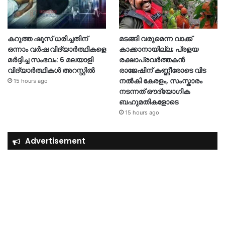
കറുത്ത ഷൂസ് ധരിച്ചതിന്
മടങ്ങി വരുമെന്ന വാക്ക്
ഒന്നാം വർഷ വിദ്യാർത്ഥികളെ
കാക്കാനായില്ല; പ്രളയ
മർദ്ദിച്ച സംഭവം: 6 മലയാളി
രക്ഷാപ്രവർത്തകൻ
വിദ്യാർത്ഥികൾ അറസ്റ്റിൽ
രാജേഷിന് കണ്ണീരോടെ വിട
നൽകി കേരളം, സംസ്കാരം
15 hours ago
നടന്നത് ഔദ്യോ​ഗിക
ബഹുമതികളോടെ
15 hours ago
Advertisement