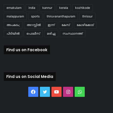
ernakulam
india
kannur
kerala
kozhikode
malappuram
sports
thiruvananthapuram
thrissur
അപകടം;
അറസ്റ്റിൽ
ഇന്ന്
കേസ്
കോഴിക്കോട്
പിടിയിൽ
പൊലീസ്
മരിച്ചു
സംസ്ഥാനത്ത്
Find us on Facebook
Find us on Social Media
Facebook
Twitter
YouTube
Instagram
WhatsApp