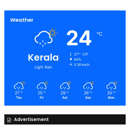
Weather
24
℃
Kerala
27º - 23º
94%
0.38 km/h
Light Rain
27
25
29
29
30
℃
℃
℃
℃
℃
Thu
Fri
Sat
Sun
Mon
Advertisement