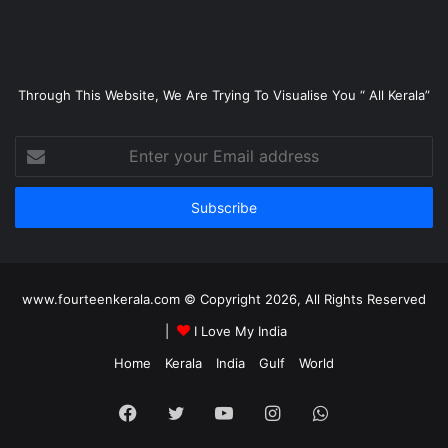
Through This Website, We Are Trying To Visualise You “ All Kerala”
Enter
your
Email
address
www.fourteenkerala.com © Copyright 2026, All Rights Reserved
|
I Love My India
Home
Kerala
India
Gulf
World
Facebook
Twitter
YouTube
Instagram
WhatsApp