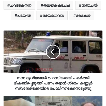
ചവടടകനന
തലയകകടചച
നഞചൽ
പടയൽ
ഭരയമതവന
മരമകൻ
നഗ്ന ദൃശ്യങ്ങൾ രഹസ്യമായി പകർത്തി
ഭീഷണിപ്പെടുത്തി പണം തട്ടാൻ ശ്രമം; കണ്ണൂർ
സ്വദേശിക്കെതിരെ പോലീസ് കേസെടുത്തു