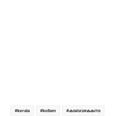
kerala
kollam
കടബവഴകകനട