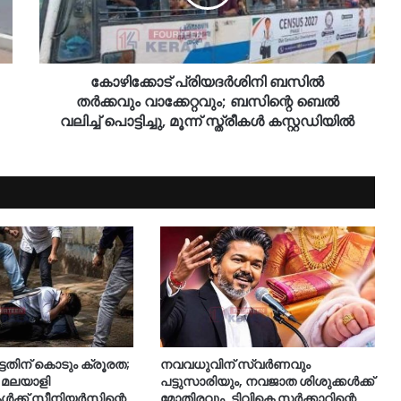
കോഴിക്കോട് പ്രിയദർശിനി ബസിൽ
തർക്കവും വാക്കേറ്റവും; ബസിന്റെ ബെൽ
വലിച്ച് പൊട്ടിച്ചു, മൂന്ന് സ്ത്രീകൾ കസ്റ്റഡിയിൽ
്ടതിന് കൊടും ക്രൂരത;
നവവധുവിന് സ്വര്‍ണവും
 മലയാളി
പട്ടുസാരിയും, നവജാത ശിശുക്കള്‍ക്ക്
കൾക്ക് സീനിയർസിന്റെ
മോതിരവും, ടിവികെ സര്‍ക്കാറിന്റെ