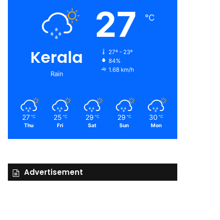
27
℃
Kerala
27º - 23º
84%
1.68 km/h
Rain
27
25
29
29
30
℃
℃
℃
℃
℃
Thu
Fri
Sat
Sun
Mon
Advertisement