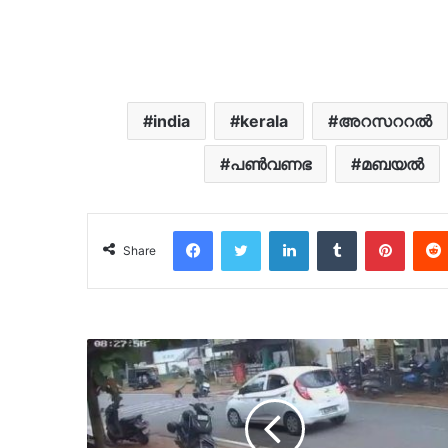
india
kerala
അറസററൽ
പൺവണഭ
മബയൽ
Facebook
Twitter
LinkedIn
Tumblr
Pinter
Share