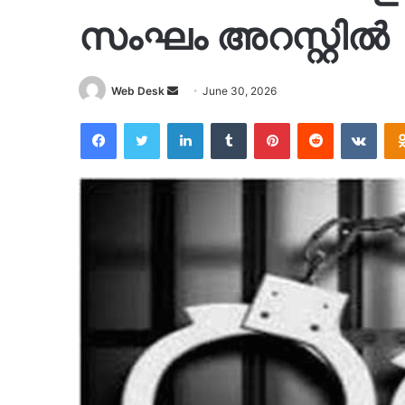
സംഘം അറസ്റ്റിൽ
Send
Web Desk
June 30, 2026
an
Facebook
Twitter
LinkedIn
Tumblr
Pinterest
Reddit
VKon
email