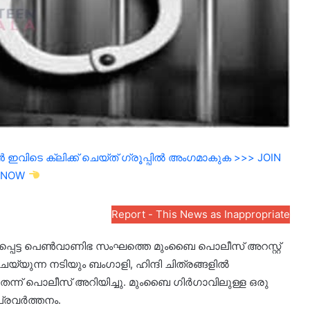
ഇവിടെ ക്ലിക്ക് ചെയ്ത് ഗ്രൂപ്പിൽ അംഗമാകുക >>> JOIN
NOW
Report - This News as Inappropriate
്പെട്ട പെൺവാണിഭ സംഘത്തെ മുംബൈ പൊലീസ് അറസ്റ്റ്
്യുന്ന നടിയും ബംഗാളി, ഹിന്ദി ചിത്രങ്ങളിൽ
യതെന്ന് പൊലീസ് അറിയിച്ചു. മുംബൈ ഗിർഗാവിലുള്ള ഒരു
പ്രവർത്തനം.