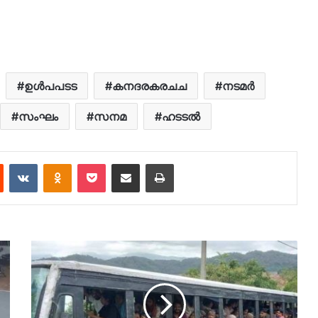
ഉൾപപടട
കനദരകരചച
നടമർ
സംഘം
സനമ
ഹടടൽ
est
Reddit
VKontakte
Odnoklassniki
Pocket
Share via Email
Print