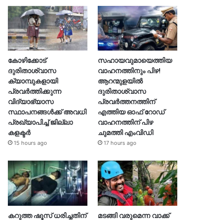
കോഴിക്കോട്
സഹായവുമായെത്തിയ
ദുരിതാശ്വാസ
വാഹനത്തിനും പിഴ!
ക്യാമ്പുകളായി
ആറന്മുളയില്‍
പ്രവര്‍ത്തിക്കുന്ന
ദുരിതാശ്വാസ
വിദ്യാഭ്യാസ
പ്രവര്‍ത്തനത്തിന്
സ്ഥാപനങ്ങള്‍ക്ക് അവധി
എത്തിയ ഓഫ് റോഡ്
പ്രഖ്യാപിച്ച് ജില്ലാ
വാഹനത്തിന് പിഴ
കളക്ടർ
ചുമത്തി എംവിഡി
15 hours ago
17 hours ago
കറുത്ത ഷൂസ് ധരിച്ചതിന്
മടങ്ങി വരുമെന്ന വാക്ക്