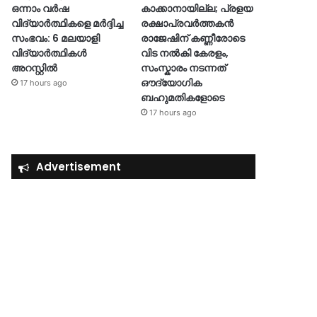
ഒന്നാം വർഷ
കാക്കാനായില്ല; പ്രളയ
വിദ്യാർത്ഥികളെ മർദ്ദിച്ച
രക്ഷാപ്രവർത്തകൻ
സംഭവം: 6 മലയാളി
രാജേഷിന് കണ്ണീരോടെ
വിദ്യാർത്ഥികൾ
വിട നൽകി കേരളം,
അറസ്റ്റിൽ
സംസ്കാരം നടന്നത്
ഔദ്യോ​ഗിക
17 hours ago
ബഹുമതികളോടെ
17 hours ago
Advertisement