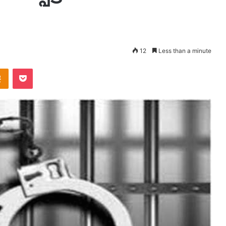
12
Less than a minute
takte
Odnoklassniki
Pocket