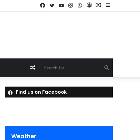
Facebook
Twitter
YouTube
Instagram
WhatsApp
Log
Random
Sidebar
In
Article
Random
Search
Article
for
Find us on Facebook
Weather