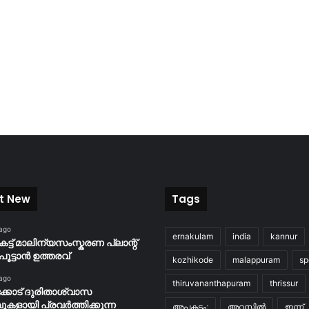
t New
Tags
 ago
ernakulam
india
kannur
കട്ട് മാലിന്യസംസ്കരണ പ്ലാന്റ്
പൂട്ടാൻ ഉത്തരവ്
kozhikode
malappuram
sp
 ago
thiruvananthapuram
thrissur
്കോട് ദുരിതാശ്വാസ
പുകളായി പ്രവര്‍ത്തിക്കുന്ന
അപകടം;
അറസ്റ്റിൽ
ഇന്ന്