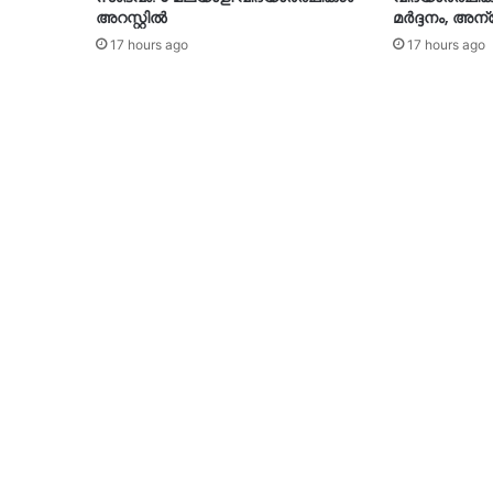
അറസ്റ്റിൽ
മർദ്ദനം, അ
17 hours ago
17 hours ago