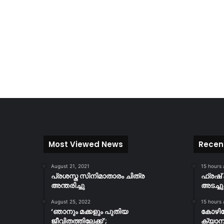
Most Viewed News
Recen
August 21, 2021
15 hours
പ്രശസ്ത സിനിമാതാരം ചിത്ര
ഫ്രഷ് 
അന്തരിച്ചു
അടച്ചു
August 25, 2022
15 hours
‘ഞാനും മക്കളും പുതിയ
കോഴിക
ജീവിതത്തിലേക്ക്’;
ക്യാമ്