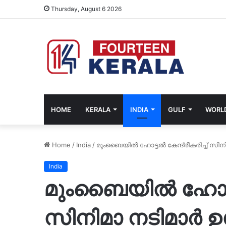
Thursday, August 6 2026
HOME
KERALA
INDIA
GULF
WORL
Home
/
India
/
മുംബൈയിൽ ഹോട്ടൽ കേന്ദ്രീകരിച്ച് സിന
India
മുംബൈയിൽ ഹോട്ടൽ 
സിനിമാ നടിമാർ ഉ