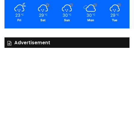
23
29
30
30
29
℃
℃
℃
℃
℃
Fri
Sat
Sun
Mon
Tue
Advertisement