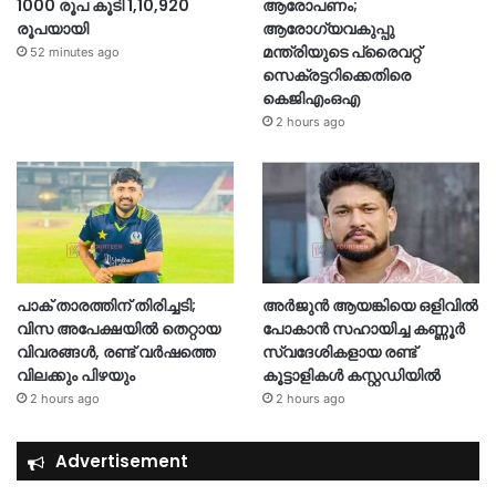
1000 രൂപ കൂടി 1,10,920
ആരോപണം;
രൂപയായി
ആരോഗ്യവകുപ്പു
മന്ത്രിയുടെ പ്രൈവറ്റ്
52 minutes ago
സെക്രട്ടറിക്കെതിരെ
കെജിഎംഒഎ
2 hours ago
പാക് താരത്തിന് തിരിച്ചടി;
അർജുൻ ആയങ്കിയെ ഒളിവില്‍
വിസ അപേക്ഷയിൽ തെറ്റായ
പോകാൻ സഹായിച്ച കണ്ണൂർ
വിവരങ്ങൾ, രണ്ട് വർഷത്തെ
സ്വദേശികളായ രണ്ട്
വിലക്കും പിഴയും
കൂട്ടാളികൾ കസ്റ്റഡിയിൽ
2 hours ago
2 hours ago
Advertisement