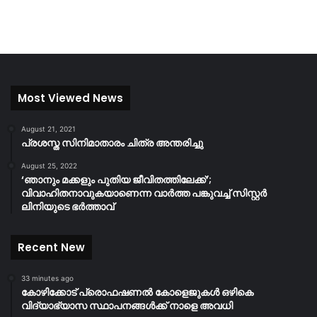
Most Viewed News
August 21, 2021
പ്രശസ്ത സിനിമാതാരം ചിത്ര അന്തരിച്ചു
August 25, 2022
‘ഞാനും മക്കളും പുതിയ ജീവിതത്തിലേക്ക്’;
വിവാഹിതനാവുകയാണെന്ന വാർത്ത പങ്കുവച്ച് സിസ്റ്റർ
ലിനിയുടെ ഭർത്താവ്
Recent New
33 minutes ago
കോഴിക്കോട് പ്രൊഫഷണൽ കോളെജുകൾ ഒഴികെ
വിദ്യാഭ്യാസ സ്ഥാപനങ്ങൾക്ക് നാളെ അവധി