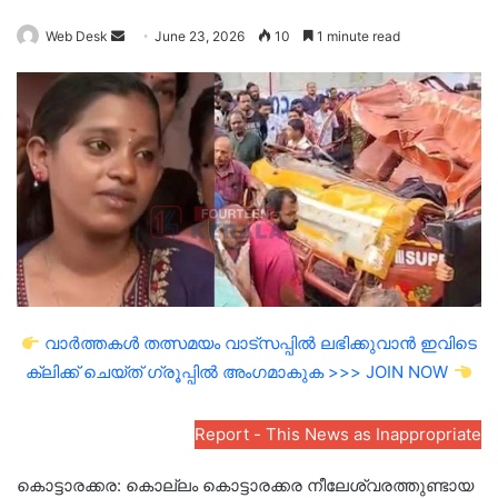
Send
Web Desk
June 23, 2026
10
1 minute read
an
email
വാർത്തകൾ തത്സമയം വാട്സപ്പിൽ ലഭിക്കുവാൻ ഇവിടെ
ക്ലിക്ക് ചെയ്ത് ഗ്രൂപ്പിൽ അംഗമാകുക >>> JOIN NOW
Report - This News as Inappropriate
കൊട്ടാരക്കര: കൊല്ലം കൊട്ടാരക്കര നീലേശ്വരത്തുണ്ടായ