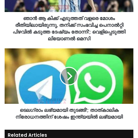
ഞാൻ ആ കിക്ക് എടുത്തത് വളരെ മോശം
രീതിയിലായിരുന്നു, തനിക്ക് സംഭവിച്ച പെനാൽറ്റി
പിഴവിൽ കടുത്ത ദേഷ്യം തോന്നി'; വെളിപ്പെടുത്തി
ലിയോണല്‍ മെസി
ടെലഗ്രാം ലഭ്യമായി തുടങ്ങി’; താത്കാലിക
നിരോധനത്തിന് ശേഷം ഇന്ത്യയിൽ ലഭ്യമായി
Related Articles