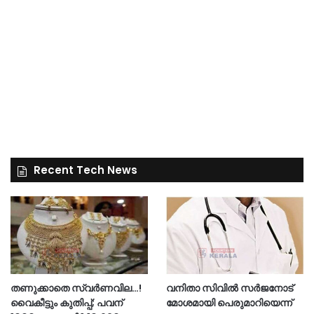
Recent Tech News
തണുക്കാതെ സ്വർണവില…!
വനിതാ സിവിൽ സർജനോട്
വൈകീട്ടും കുതിപ്പ്; പവന്
മോശമായി പെരുമാറിയെന്ന്