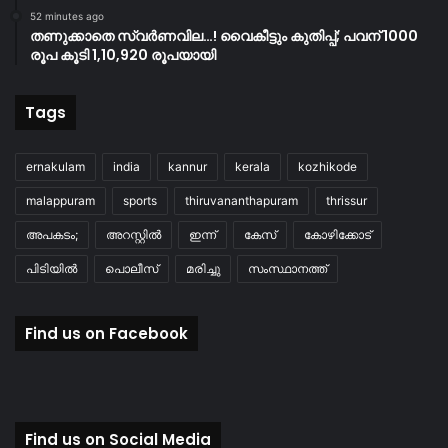
52 minutes ago
തണുക്കാതെ സ്വർണവില…! വൈകീട്ടും കുതിപ്പ്; പവന് 1000
രൂപ കൂടി 1,10,920 രൂപയായി
Tags
ernakulam
india
kannur
kerala
kozhikode
malappuram
sports
thiruvananthapuram
thrissur
അപകടം;
അറസ്റ്റിൽ
ഇന്ന്
കേസ്
കോഴിക്കോട്
പിടിയിൽ
പൊലീസ്
മരിച്ചു
സംസ്ഥാനത്ത്
Find us on Facebook
Find us on Social Media