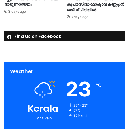
ദാരുണാന്ത്യം
കുപ്രസിദ്ധ മോഷ്ടാവ് കണ്ണപ്പൻ
രതീഷ് പിടിയിൽ
3 days ago
3 days ago
Find us on Facebook
Weather
23
℃
Kerala
23º - 23º
97%
1.79 km/h
Light Rain