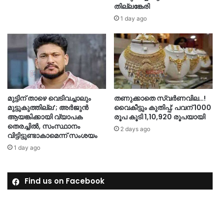
തില്ലങ്കേരി
1 day ago
മുട്ടിന് താഴെ വെടിവച്ചാലും
തണുക്കാതെ സ്വർണവില…!
മുട്ടുകുത്തില്ല’; അർജുൻ
വൈകീട്ടും കുതിപ്പ്; പവന് 1000
ആയങ്കിക്കായി വ്യാപക
രൂപ കൂടി 1,10,920 രൂപയായി
തെരച്ചിൽ, സംസ്ഥാനം
2 days ago
വിട്ടിട്ടുണ്ടാകാമെന്ന് സംശയം
1 day ago
Find us on Facebook