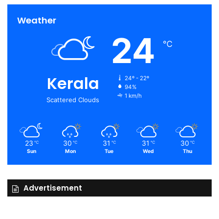
Weather
24
℃
Kerala
24º - 22º
94%
1 km/h
Scattered Clouds
23
30
31
31
30
℃
℃
℃
℃
℃
Sun
Mon
Tue
Wed
Thu
Advertisement