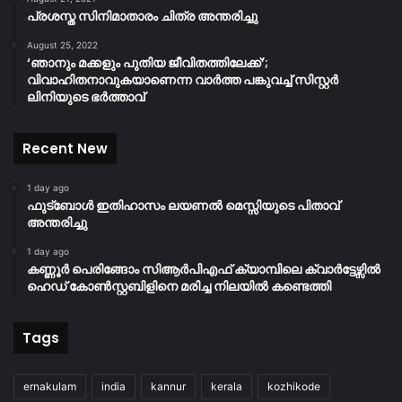
പ്രശസ്ത സിനിമാതാരം ചിത്ര അന്തരിച്ചു
August 25, 2022
‘ഞാനും മക്കളും പുതിയ ജീവിതത്തിലേക്ക്’;
വിവാഹിതനാവുകയാണെന്ന വാർത്ത പങ്കുവച്ച് സിസ്റ്റർ
ലിനിയുടെ ഭർത്താവ്
Recent New
1 day ago
ഫുട്ബോൾ ഇതിഹാസം ലയണൽ മെസ്സിയുടെ പിതാവ്
അന്തരിച്ചു
1 day ago
കണ്ണൂർ പെരിങ്ങോം സിആർപിഎഫ് ക്യാമ്പിലെ ക്വാർട്ടേഴ്സിൽ
ഹെഡ് കോൺസ്റ്റബിളിനെ മരിച്ച നിലയിൽ കണ്ടെത്തി
Tags
ernakulam
india
kannur
kerala
kozhikode