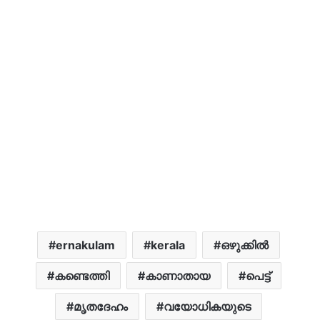
ernakulam
kerala
ഒഴുക്കിൽ
കണ്ടെത്തി
കാണാതായ
പെട്ട്
മൃതദേഹം
വയോധികയുടെ