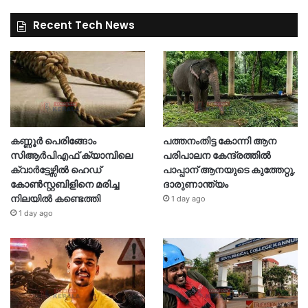
Recent Tech News
കണ്ണൂർ പെരിങ്ങോം
പത്തനംതിട്ട കോന്നി ആന
സിആർപിഎഫ് ക്യാമ്പിലെ
പരിപാലന കേന്ദ്രത്തിൽ
ക്വാർട്ടേഴ്സിൽ ഹെഡ്
പാപ്പാന് ആനയുടെ കുത്തേറ്റു,
കോൺസ്റ്റബിളിനെ മരിച്ച
ദാരുണാന്ത്യം
നിലയിൽ കണ്ടെത്തി
1 day ago
1 day ago