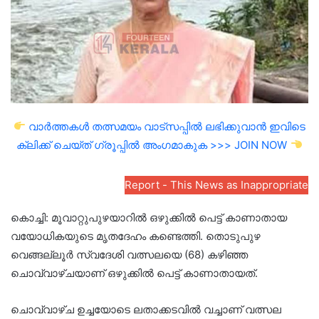
വാർത്തകൾ തത്സമയം വാട്സപ്പിൽ ലഭിക്കുവാൻ ഇവിടെ
ക്ലിക്ക് ചെയ്ത് ഗ്രൂപ്പിൽ അംഗമാകുക >>> JOIN NOW
Report - This News as Inappropriate
കൊച്ചി: മൂവാറ്റുപുഴയാറില്‍ ഒഴുക്കില്‍ പെട്ട് കാണാതായ
വയോധികയുടെ മൃതദേഹം കണ്ടെത്തി. തൊടുപുഴ
വെങ്ങല്ലൂര്‍ സ്വദേശി വത്സലയെ (68) കഴിഞ്ഞ
ചൊവ്വാഴ്ചയാണ് ഒഴുക്കില്‍ പെട്ട് കാണാതായത്.
ചൊവ്വാഴ്ച ഉച്ചയോടെ ലതാക്കടവില്‍ വച്ചാണ് വത്സല