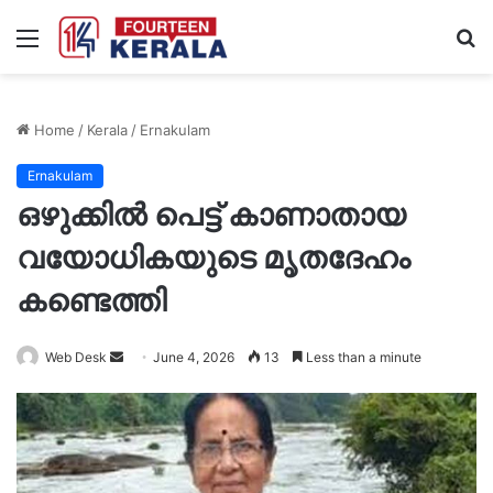
Menu
S
fo
Home
/
Kerala
/
Ernakulam
Ernakulam
ഒഴുക്കില്‍ പെട്ട് കാണാതായ
വയോധികയുടെ മൃതദേഹം
കണ്ടെത്തി
Send
Web Desk
June 4, 2026
13
Less than a minute
an
email