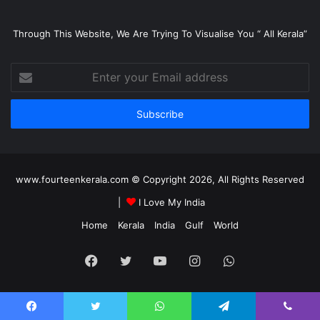
Through This Website, We Are Trying To Visualise You “ All Kerala”
Enter
your
Email
address
www.fourteenkerala.com © Copyright 2026, All Rights Reserved
|
I Love My India
Home
Kerala
India
Gulf
World
Facebook
Twitter
YouTube
Instagram
WhatsApp