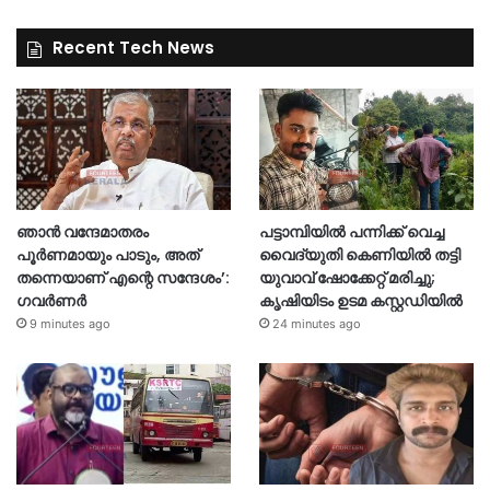
Recent Tech News
ഞാൻ വന്ദേമാതരം
പട്ടാമ്പിയിൽ പന്നിക്ക് വെച്ച
പൂർണമായും പാടും, അത്
വൈദ്യുതി കെണിയിൽ തട്ടി
തന്നെയാണ് എന്റെ സന്ദേശം’:
യുവാവ് ഷോക്കേറ്റ് മരിച്ചു;
ഗവർണർ
കൃഷിയിടം ഉടമ കസ്റ്റഡിയിൽ
9 minutes ago
24 minutes ago