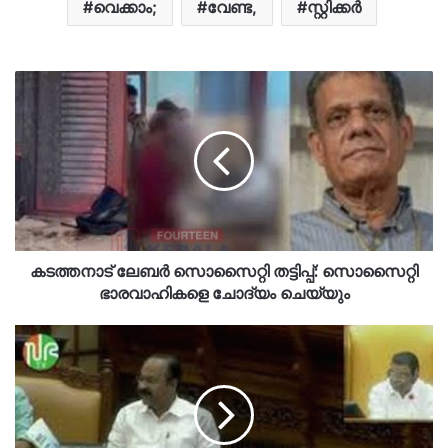
വെക്കാം;
വേണ്ട,
സ്റ്റിക്കർ
കടത്തനാട് ലേബർ സൊസൈറ്റി തട്ടിപ്പ്: സൊസൈറ്റി
ഭാരവാഹികളെ ചോദ്യം ചെയ്യും