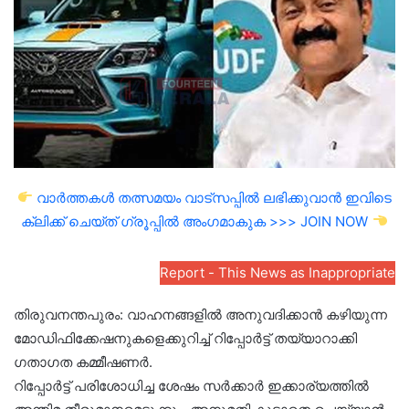
വാർത്തകൾ തത്സമയം വാട്സപ്പിൽ ലഭിക്കുവാൻ ഇവിടെ
ക്ലിക്ക് ചെയ്ത് ഗ്രൂപ്പിൽ അംഗമാകുക >>> JOIN NOW
Report - This News as Inappropriate
തിരുവനന്തപുരം: വാഹനങ്ങളിൽ അനുവദിക്കാൻ കഴിയുന്ന
മോഡിഫിക്കേഷനുകളെക്കുറിച്ച് റിപ്പോർട്ട് തയ്യാറാക്കി
ഗതാഗത കമ്മീഷണർ.
റിപ്പോർട്ട് പരിശോധിച്ച ശേഷം സർക്കാർ ഇക്കാര്യത്തിൽ