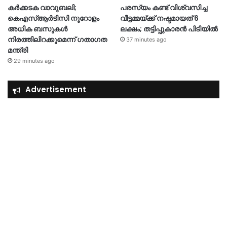
കർക്കടക വാവുബലി;
പരസ്യം കണ്ട് വിശ്വസിച്ച
കെഎസ്ആർടിസി നൂറോളം
വീട്ടമ്മയ്ക്ക് നഷ്ടമായത് 6
അധിക ബസുകൾ
ലക്ഷം; തട്ടിപ്പുകാരൻ പിടിയിൽ
നിരത്തിലിറക്കുമെന്ന് ഗതാഗത
37 minutes ago
മന്ത്രി
29 minutes ago
Advertisement