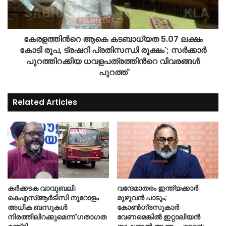
കേരളത്തിന്‍റെ ആകെ കടബാധ്യത 5.07 ലക്ഷം
കോടി രൂപ, ട്രഷറി പ്രതിസന്ധി രൂക്ഷം'; സര്‍ക്കാര്‍
പുറത്തിറക്കിയ ധവളപത്രത്തിന്‍റെ വിവരങ്ങള്‍
പുറത്ത്
Related Articles
കർക്കടക വാവുബലി;
വന്ദേമാതരം ഇന്ത്യക്കാർ
കെഎസ്ആർടിസി നൂറോളം
മുഴുവൻ പാടും;
അധിക ബസുകൾ
കോൺഗ്രസുകാർ
നിരത്തിലിറക്കുമെന്ന് ഗതാഗത
വേണമെങ്കിൽ ഇറ്റാലിയൻ