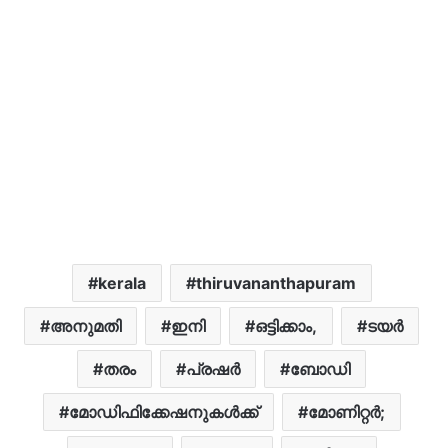
kerala
thiruvananthapuram
അനുമതി
ഇനി
ഒട്ടിക്കാം,
ടയർ
തരം
പ്രഷർ
ബോഡി
മോഡിഫിക്കേഷനുകൾക്ക്
മോണിറ്റ‍ർ;