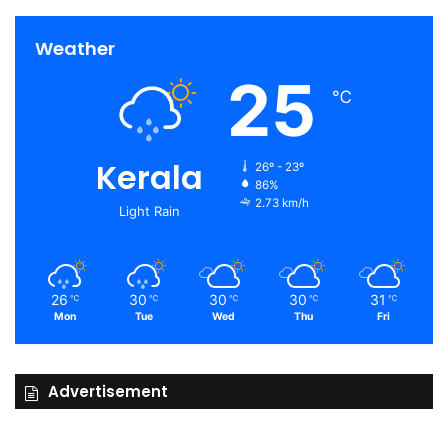
Weather
25
℃
Kerala
26º - 23º
86%
2.73 km/h
Light Rain
26
30
30
30
31
℃
℃
℃
℃
℃
Mon
Tue
Wed
Thu
Fri
Advertisement