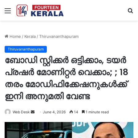
Menu
S
fo
Home
/
Kerala
/
Thiruvananthapuram
Thiruvananthapuram
ബോഡി സ്റ്റിക്കർ ഒട്ടിക്കാം, ടയർ
പ്രഷർ മോണിറ്റർ വെക്കാം; ; 18
തരം മോഡിഫിക്കേഷനുകൾക്ക്
ഇനി അനുമതി വേണ്ട
Send
Web Desk
June 4, 2026
14
1 minute read
an
email