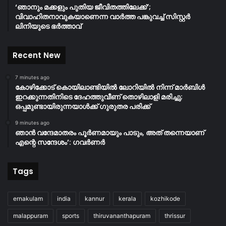
‘ഞാനും മക്കളും പുതിയ ജീവിതത്തിലേക്ക്’;
വിവാഹിതനാവുകയാണെന്ന വാർത്ത പങ്കുവച്ച് സിസ്റ്റർ
ലിനിയുടെ ഭർത്താവ്
Recent New
7 minutes ago
കോഴിക്കോട് കൊയിലാണ്ടിയിൽ ലോറിയിൽ നിന്ന് മാർബിൾ
ഇറക്കുന്നതിനിടെ ദേഹത്തുവീണ് തൊഴിലാളി മരിച്ചു;
ഒപ്പമുണ്ടായിരുന്നയാൾക്ക് ഗുരുതര പരിക്ക്
9 minutes ago
ഞാൻ വന്ദേമാതരം പൂർണമായും പാടും, അത് തന്നെയാണ്
എന്റെ സന്ദേശം’: ഗവർണർ
Tags
ernakulam
india
kannur
kerala
kozhikode
malappuram
sports
thiruvananthapuram
thrissur