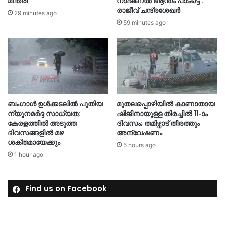
മന്ത്രി
നാഷണൽ ആന്തം പാടട്ടെ’:
രാജീവ് ചന്ദ്രശേഖർ
29 minutes ago
59 minutes ago
ബംഗാൾ ഉൾക്കടലിൽ പുതിയ
മുതലപ്പൊഴിയിൽ കാണാതായ
ന്യൂനമർദ്ദ സാധ്യത;
ഷിജിനായുള്ള തിരച്ചിൽ 11-ാം
കേരളത്തിൽ അടുത്ത
ദിവസം; തമിഴ്നാട് തീരത്തും
ദിവസങ്ങളിൽ മഴ
അന്വേഷണം
ശക്തമായേക്കും
5 hours ago
1 hour ago
Find us on Facebook