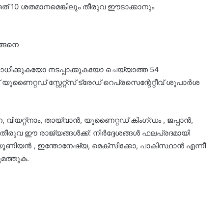
ുറഞ്ഞത് 10 ശതമാനമെങ്കിലും തീരുവ ഈടാക്കാനും
ഇങ്ങനെ
രോധിക്കുകയോ നടപ്പാക്കുകയോ ചെയ്യാത്ത 54
ണൈറ്റഡ് സ്റ്റേറ്റ്‌സ് ട്രേഡ് റെപ്രസെന്റേറ്റീവ് ശുപാര്‍ശ
വിയറ്റ്‌നാം, തായ്വാന്‍, യുണൈറ്റഡ് കിംഗ്ഡം , ജപ്പാന്‍,
തീരുവ ഈ രാജ്യങ്ങള്‍ക്ക്: നിര്‍ദ്ദേശങ്ങള്‍ ഫലപ്രദമായി
ൂണിയന്‍ , ഇന്തോനേഷ്യ, മെക്‌സിക്കോ, പാകിസ്ഥാന്‍ എന്നീ
ുമത്തുക.