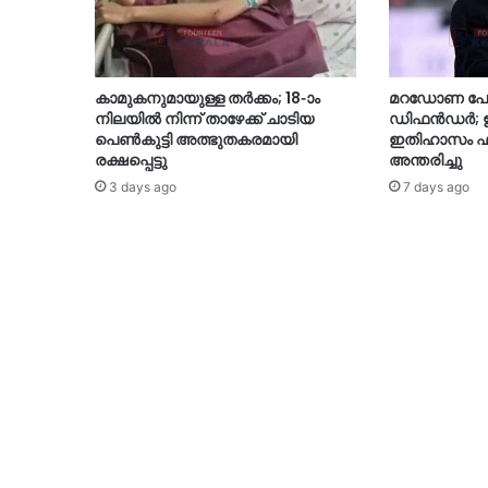
കാമുകനുമായുള്ള തർക്കം; 18-ാം
മറഡോണ പോല
നിലയിൽ നിന്ന് താഴേക്ക് ചാടിയ
ഡിഫൻഡർ; ഇ
പെൺകുട്ടി അത്ഭുതകരമായി
ഇതിഹാസം ഫ്
രക്ഷപ്പെട്ടു
അന്തരിച്ചു
3 days ago
7 days ago