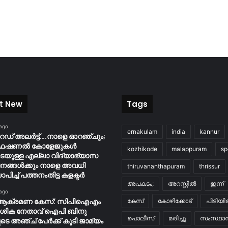
t New
Tags
 ago
ernakulam
india
kannur
റെഡ് അലർട്ട്….നാളെ ഓറഞ്ചും;
ൊഫഷണൽ കോളേജുകൾ
kozhikode
malappuram
sp
ടെയുള്ള എല്ലാ വിദ്യാഭ്യാസ
നങ്ങൾക്കും നാളെ അവധി
thiruvananthapuram
thrissur
ാപിച്ച് പത്തനംതിട്ട കളക്ടർ
അപകടം;
അറസ്റ്റിൽ
ഇന്ന്
 ago
ആക്രമണ കേസ്: സിപിഐഎം
കേസ്
കോഴിക്കോട്
പിടിയ
േശിക നേതാവ് ഐപി ബിനു
പൊലീസ്
മരിച്ചു
സംസ്ഥാന
ടെ അഞ്ച് പേർക്ക് കൂടി ജാമ്യം