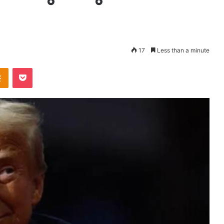
17
Less than a minute
takte
Odnoklassniki
Pocket