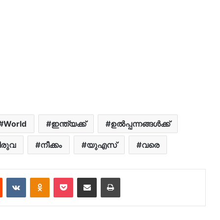
World
ഇന്ത്യക്ക്
ഉൽപ്പന്നങ്ങൾക്ക്
ീരുവ
നീക്കം
യുഎസ്
വരെ
est
Reddit
VKontakte
Odnoklassniki
Pocket
Share via Email
Print