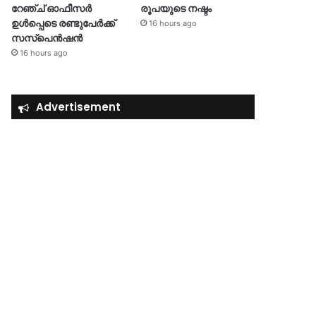
റേഞ്ച് ഓഫീസർ
രൂപയുടെ നഷ്ടം
ഉൾപ്പെടെ രണ്ടുപേർക്ക്
16 hours ago
സസ്‌പെൻഷൻ
16 hours ago
Advertisement