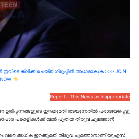
ഇവിടെ ക്ലിക്ക് ചെയ്ത് ഗ്രൂപ്പിൽ അംഗമാകുക >>> JOIN
NOW
Report - This News as Inappropriate
 ഉൽപ്പന്നങ്ങളുടെ ഇറക്കുമതി തടയുന്നതിൽ പരാജയപ്പെട്ടു
്യാപാര പങ്കാളികൾക്ക് മേൽ പുതിയ തീരുവ ചുമത്താൻ
.5 ശതമാനം വരെ അധിക ഇറക്കുമതി തീരുവ ചുമത്താനാണ് യുഎസ്