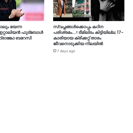
ും ഭയന്ന
സ്വപ്നങ്ങൾക്കൊപ്പം കഠിന
റ്റാലിയൻ ഫുട്ബോൾ
പരിശ്രമം….! ടീമിലിടം കിട്ടിയില്ല; 17-
രാങ്കോ ബറേസി
കാരിയായ ക്രിക്കറ്റ് താരം
ജീവനൊടുക്കിയ നിലയിൽ
7 days ago