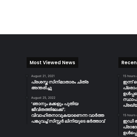
Most Viewed News
Recen
August 21, 2021
15 hours
പ്രശസ്ത സിനിമാതാരം ചിത്ര
ഇന്ന് 
അന്തരിച്ചു
പ്ര
ഉൾപ്പ
August 25, 2022
സ്ഥാപ
‘ഞാനും മക്കളും പുതിയ
പ്രഖ്യ
ജീവിതത്തിലേക്ക്’;
വിവാഹിതനാവുകയാണെന്ന വാർത്ത
15 hours
പങ്കുവച്ച് സിസ്റ്റർ ലിനിയുടെ ഭർത്താവ്
ഇഡി 
പ്രാദ
ഉൾപ്പെ