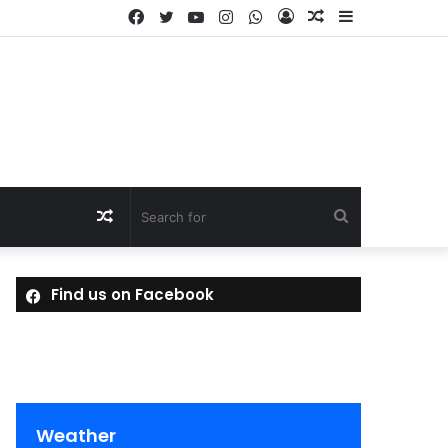
Facebook
Twitter
YouTube
Instagram
WhatsApp
Log
Random
Sidebar
In
Article
Random
Search
Article
for
Find us on Facebook
Weather