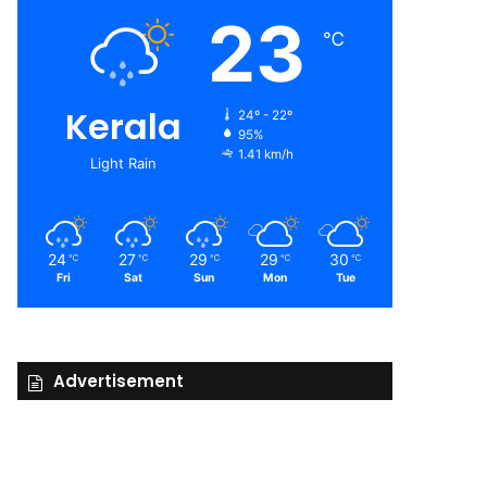
23
℃
Kerala
24º - 22º
95%
1.41 km/h
Light Rain
24
27
29
29
30
℃
℃
℃
℃
℃
Fri
Sat
Sun
Mon
Tue
Advertisement