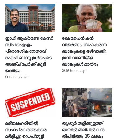
ഇഡി ആക്രമണ കേസ്:
ക്ഷേമപെൻഷൻ
സിപിഐഎം
വിതരണം: സഹകരണ
പ്രാദേശിക നേതാവ്
ബാങ്കുകളെ ഒഴിവാക്കി;
ഐപി ബിനു ഉൾപ്പെടെ
ഇനി വാണിജ്യ
അഞ്ച് പേർക്ക് കൂടി
ബാങ്കുകൾ മാത്രം
ജാമ്യം
16 hours ago
15 hours ago
മദ്യലഹരിയിൽ
തൃശൂര്‍ തളിക്കുളത്ത്
സഹപ്രവർത്തകരെ
ഓയില്‍ മില്ലില്‍ വൻ
മർദ്ദിച്ചു; ഡെപ്യൂട്ടി
തീപിടിത്തം 25 ലക്ഷം