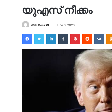
യുഎസ് നീക്കം
Send
Web Desk
June 3, 2026
an
Facebook
Twitter
LinkedIn
Tumblr
Pinterest
Reddit
VKon
email