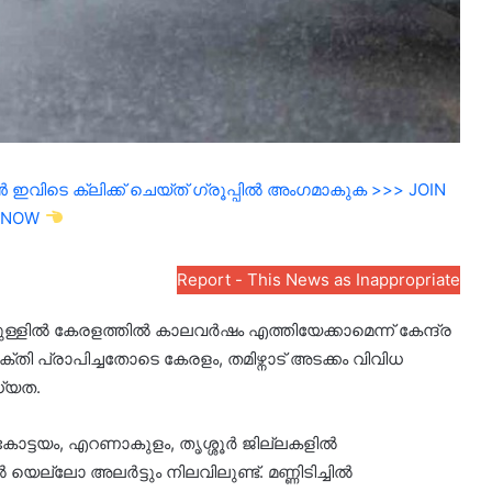
ഇവിടെ ക്ലിക്ക് ചെയ്ത് ഗ്രൂപ്പിൽ അംഗമാകുക >>> JOIN
NOW
Report - This News as Inappropriate
ുള്ളിൽ കേരളത്തിൽ കാലവർഷം എത്തിയേക്കാമെന്ന് കേന്ദ്ര
ക്തി പ്രാപിച്ചതോടെ കേരളം, തമിഴ്നാട് അടക്കം വിവിധ
ധ്യത.
 കോട്ടയം, എറണാകുളം, തൃശ്ശൂർ ജില്ലകളിൽ
െല്ലോ അലർട്ടും നിലവിലുണ്ട്. മണ്ണിടിച്ചിൽ