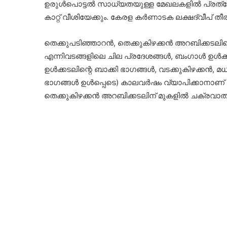
ഉരുൾപൊട്ടൽ സാധ്യതയുള്ള മേഖലകളിൽ പ്രത്
കാറ്റ് വീശിയേക്കും. കേരള കർണാടക ലക്ഷദ്വീപ് തീര
തെക്കുപടിഞ്ഞാറൻ, തെക്കുകിഴക്കൻ അറബിക്കടലിന്റ
എന്നിവടങ്ങളിലെ ചില പ്രദേശങ്ങൾ, ബംഗാൾ ഉൾക്
ഉൾക്കടലിന്റെ ബാക്കി ഭാഗങ്ങൾ, വടക്കുകിഴക്കൻ,
ഭാഗങ്ങൾ ഉൾപ്പെടെ) കാലവർഷം വ്യാപിക്കാനാണ് 
തെക്കുകിഴക്കൻ അറബിക്കടലിന് മുകളിൽ ചക്രവാതച്ചു