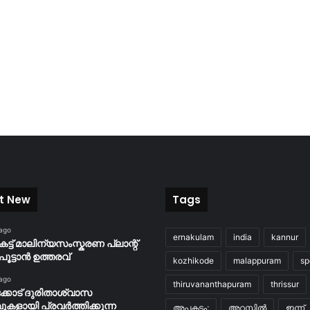
t New
Tags
 ago
ernakulam
india
kannur
കട്ട് മാലിന്യസംസ്കരണ പ്ലാന്റ്
പൂട്ടാൻ ഉത്തരവ്
kozhikode
malappuram
sp
 ago
thiruvananthapuram
thrissur
്കോട് ദുരിതാശ്വാസ
പുകളായി പ്രവര്‍ത്തിക്കുന്ന
അപകടം;
അറസ്റ്റിൽ
ഇന്ന്