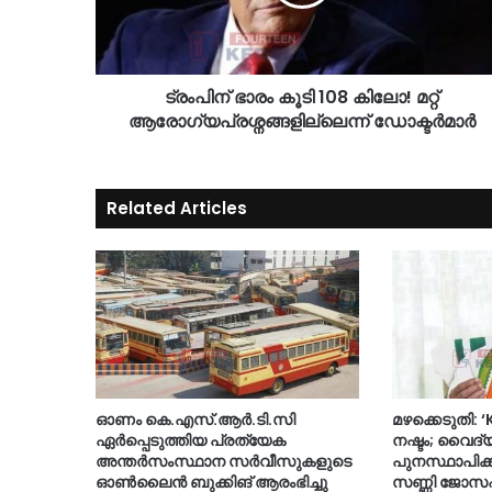
ട്രംപിന് ഭാരം കൂടി 108 കിലോ! മറ്റ്
ആരോഗ്യപ്രശ്നങ്ങളില്ലെന്ന് ഡോക്ടർമാർ
Related Articles
ഓണം കെ.എസ്.ആർ.ടി.സി
മഴക്കെടുതി: 
ഏർപ്പെടുത്തിയ പ്രത്യേക
നഷ്ടം; വൈദ്
അന്തർസംസ്ഥാന സർവീസുകളുടെ
പുനസ്ഥാപിക്
ഓൺലൈൻ ബുക്കിങ് ആരംഭിച്ചു
സണ്ണി ജോസ