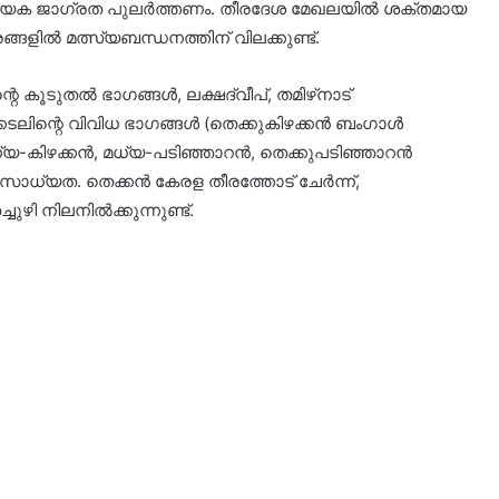
യേക ജാഗ്രത പുലർത്തണം. തീരദേശ മേഖലയിൽ ശക്തമായ
ങ്ങളിൽ മത്സ്യബന്ധനത്തിന് വിലക്കുണ്ട്.
െ കൂടുതൽ ഭാഗങ്ങൾ, ലക്ഷദ്വീപ്, തമിഴ്‌നാട്
കടലിന്റെ വിവിധ ഭാഗങ്ങൾ (തെക്കുകിഴക്കൻ ബംഗാൾ
 മധ്യ-കിഴക്കൻ, മധ്യ-പടിഞ്ഞാറൻ, തെക്കുപടിഞ്ഞാറൻ
സാധ്യത. തെക്കൻ കേരള തീരത്തോട് ചേർന്ന്,
ഴി നിലനിൽക്കുന്നുണ്ട്.