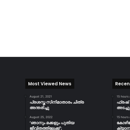
Most Viewed News
Recen
August 21, 2021
15 hours
പ്രശസ്ത സിനിമാതാരം ചിത്ര
ഫ്രഷ് 
അന്തരിച്ചു
അടച്ചു
August 25, 2022
15 hours
‘ഞാനും മക്കളും പുതിയ
കോഴിക
ജീവിതത്തിലേക്ക്’;
ക്യാമ്