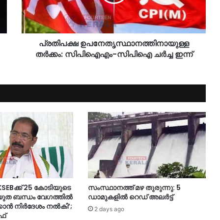
പ്രതിപക്ഷ ഉപനേതൃസ്ഥാനത്തിനായുള്ള
തര്‍ക്കം: സിപിഐഎം-സിപിഐ ചര്‍ച്ച ഇന്ന്
‘KSEBക്ക് 25 കോടിയുടെ
സംസ്ഥാനത്ത് മഴ തുരുന്നു: 5
യുത ബന്ധം വേഗത്തിൽ
ഡാമുകളിൽ റെഡ് അലർട്ട്
കാൻ നിർ​ദേശം നൽകി’;
2 days ago
ഫ്