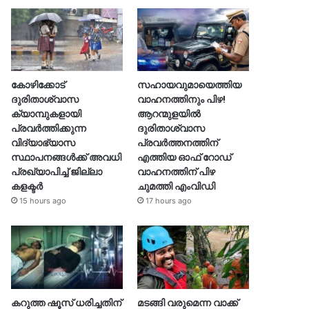
കോഴിക്കോട്
സഹായവുമായെത്തിയ
ദുരിതാശ്വാസ
വാഹനത്തിനും പിഴ!
ക്യാമ്പുകളായി
ആറന്മുളയില്‍
പ്രവര്‍ത്തിക്കുന്ന
ദുരിതാശ്വാസ
വിദ്യാഭ്യാസ
പ്രവര്‍ത്തനത്തിന്
സ്ഥാപനങ്ങള്‍ക്ക് അവധി
എത്തിയ ഓഫ് റോഡ്
പ്രഖ്യാപിച്ച് ജില്ലാ
വാഹനത്തിന് പിഴ
കളക്ടർ
ചുമത്തി എംവിഡി
15 hours ago
17 hours ago
കറുത്ത ഷൂസ് ധരിച്ചതിന്
മടങ്ങി വരുമെന്ന വാക്ക്