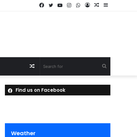
Facebook
Twitter
YouTube
Instagram
WhatsApp
Log
Random
Sidebar
In
Article
Random
Search
Article
for
Find us on Facebook
Weather