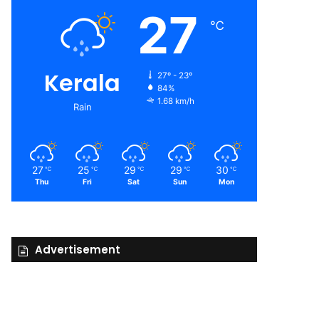
27
℃
Kerala
27º - 23º
84%
1.68 km/h
Rain
27
25
29
29
30
℃
℃
℃
℃
℃
Thu
Fri
Sat
Sun
Mon
Advertisement