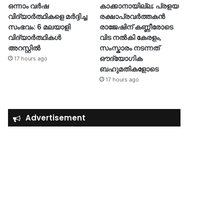
ഒന്നാം വർഷ
കാക്കാനായില്ല; പ്രളയ
വിദ്യാർത്ഥികളെ മർദ്ദിച്ച
രക്ഷാപ്രവർത്തകൻ
സംഭവം: 6 മലയാളി
രാജേഷിന് കണ്ണീരോടെ
വിദ്യാർത്ഥികൾ
വിട നൽകി കേരളം,
അറസ്റ്റിൽ
സംസ്കാരം നടന്നത്
ഔദ്യോ​ഗിക
17 hours ago
ബഹുമതികളോടെ
17 hours ago
Advertisement