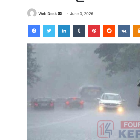
Send
Web Desk
June 3, 2026
an
Facebook
Twitter
LinkedIn
Tumblr
Pinterest
Reddit
VKon
email