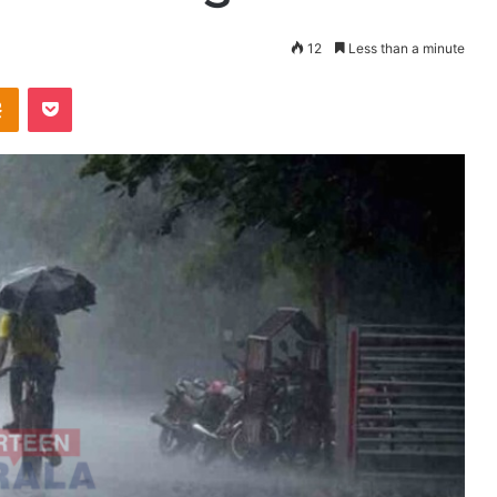
12
Less than a minute
takte
Odnoklassniki
Pocket