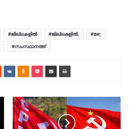
ജില്ലകളില്‍
ജില്ലകളില്‍,
മഴ;
;
സംസ്ഥാനത്ത്
est
Reddit
VKontakte
Odnoklassniki
Pocket
Share via Email
Print