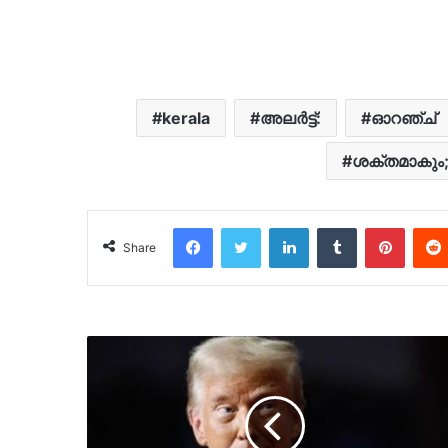
kerala
അലർട്ട്:
ഓറഞ്ച്
ശക്തമാകും
Facebook
Twitter
LinkedIn
Tumblr
Pinter
Share