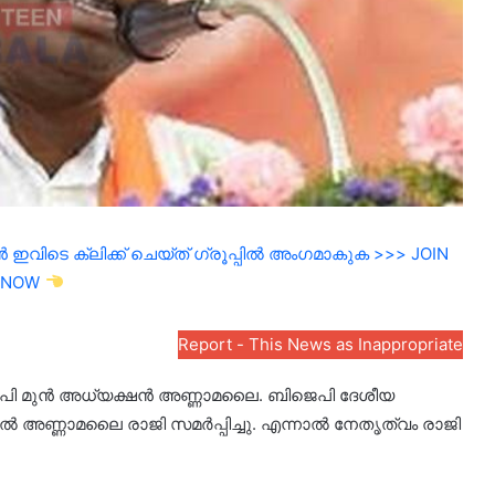
ഇവിടെ ക്ലിക്ക് ചെയ്ത് ഗ്രൂപ്പിൽ അംഗമാകുക >>> JOIN
NOW
Report - This News as Inappropriate
ബിജെപി മുന്‍ അധ്യക്ഷന്‍ അണ്ണാമലൈ. ബിജെപി ദേശീയ
്‍ അണ്ണാമലൈ രാജി സമര്‍പ്പിച്ചു. എന്നാല്‍ നേതൃത്വം രാജി