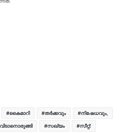
നത്.
കൈമാറി
തർക്കവും
നിഷേധവും,
വിടാനൊരുങ്ങി
സഖ്യം
സീറ്റ്: