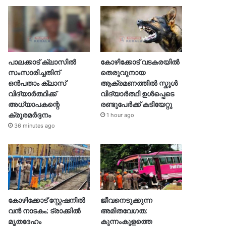
പാലക്കാട് ക്ലാസിൽ
കോഴിക്കോട് വടകരയിൽ
സംസാരിച്ചതിന്
തെരുവുനായ
ഒൻപതാം ക്ലാസ്
ആക്രമണത്തിൽ സ്കൂൾ
വിദ്യാർത്ഥിക്ക്
വിദ്യാർത്ഥി ഉൾപ്പെടെ
അധ്യാപകന്റെ
രണ്ടുപേർക്ക് കടിയേറ്റു
ക്രൂരമർദ്ദനം
1 hour ago
36 minutes ago
കോഴിക്കോട് സ്റ്റേഷനിൽ
ജീവനെടുക്കുന്ന
വൻ നാടകം; ട്രാക്കിൽ
അമിതവേഗത;
മൃതദേഹം
കുന്നംകുളത്തെ