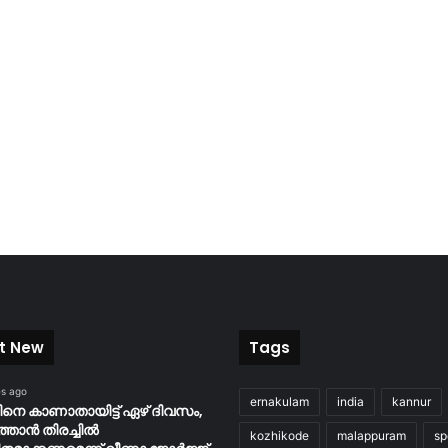
t New
Tags
es ago
ernakulam
india
kannur
െ കാണാതായിട്ട് ഏഴ് ദിവസം‌,
്താൻ തിരച്ചിൽ
kozhikode
malappuram
sp