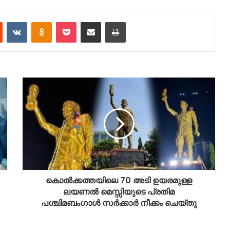
est
Reddit
VKontakte
Odnoklassniki
Pocket
Share via Email
Print
കൊൽക്കത്തയിലെ 70 അടി ഉയരമുള്ള
ലയണൽ മെസ്സിയുടെ പ്രതിമ
പശ്ചിമബംഗാൾ സർക്കാർ നീക്കം ചെയ്തു