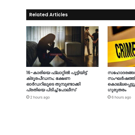
Related Articles
16-കാരിയെ ഫ്ലാറ്റിൽ പൂട്ടിയിട്ട്
സഹോദരങ്ങൾ 
ക്രൂരപീഡനം; ഭക്ഷണ
സംഘർഷത്തിൽ
ഓർഡറിലൂടെ തുമ്പുണ്ടാക്കി
കൊല്ലപ്പെട്ടു
പ്രതിയെ പിടിച്ച് പോലീസ്
ഗുരുതരം
2 hours ago
6 hours ago