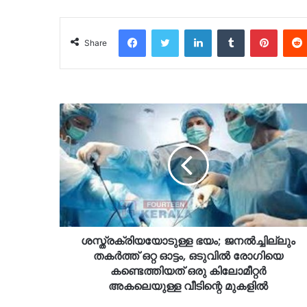
Facebook
Twitter
LinkedIn
Tumblr
Pinter
Share
ശസ്ത്രക്രിയയോടുള്ള ഭയം; ജനൽച്ചില്ലും
തകർത്ത് ഒറ്റ ഓട്ടം, ഒടുവിൽ രോഗിയെ
കണ്ടെത്തിയത് ഒരു കിലോമീറ്റർ
അകലെയുള്ള വീടിന്റെ മുകളിൽ