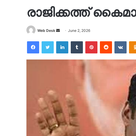
രാജിക്കത്ത് കൈമാ
Send
Web Desk
June 2, 2026
an
Facebook
Twitter
LinkedIn
Tumblr
Pinterest
Reddit
VKon
email