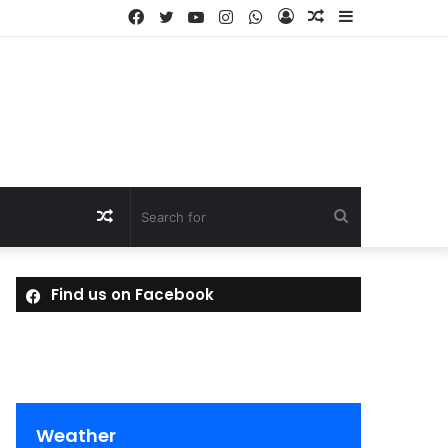
Facebook
Twitter
YouTube
Instagram
WhatsApp
Log
Random
Sidebar
In
Article
Random
Search
Article
for
Find us on Facebook
Weather