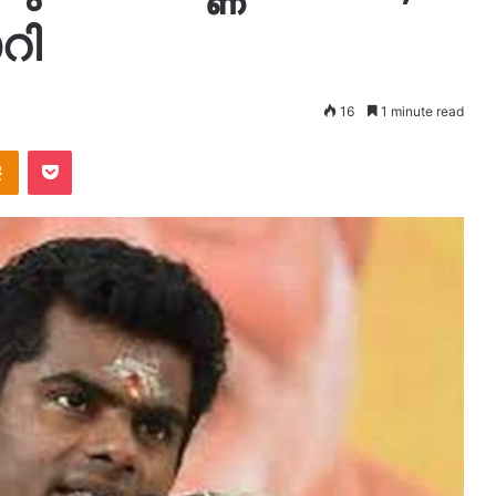
റി
16
1 minute read
takte
Odnoklassniki
Pocket