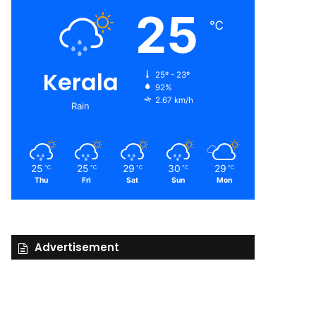
25
℃
Kerala
25º - 23º
92%
2.67 km/h
Rain
25
25
29
30
29
℃
℃
℃
℃
℃
Thu
Fri
Sat
Sun
Mon
Advertisement