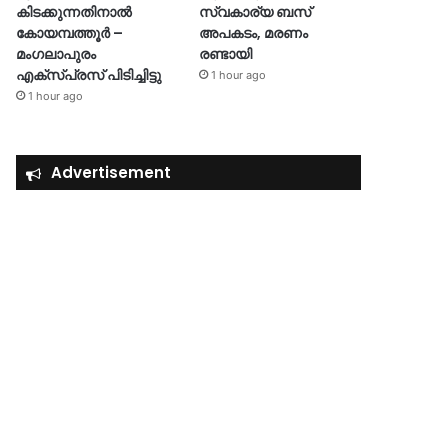
കിടക്കുന്നതിനാൽ
സ്വകാര്യ ബസ്
കോയമ്പത്തൂർ –
അപകടം, മരണം
മംഗലാപുരം
രണ്ടായി
എക്സ്പ്രസ് പിടിച്ചിട്ടു
1 hour ago
1 hour ago
Advertisement