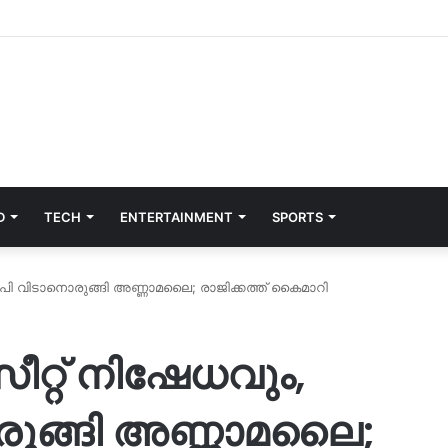
D
TECH
ENTERTAINMENT
SPORTS
പി വിടാനൊരുങ്ങി അണ്ണാമലൈ; രാജിക്കത്ത് കൈമാറി
റ്റ് നിഷേധവും,
രുങ്ങി അണ്ണാമലൈ;