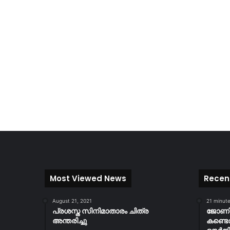
Most Viewed News
Recen
August 21, 2021
21 minut
പ്രശസ്ത സിനിമാതാരം ചിത്ര
ജോണിന
അന്തരിച്ചു
കണ്ടെത