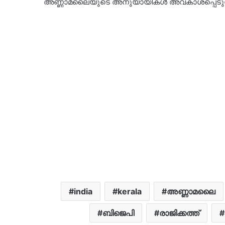
അണ്ണാമലൈയുടെ അനുയായികള്‍ അവകാശപ്പെടുന്
india
kerala
അണ്ണാമലൈ
ബിജെപി
രാജിക്കത്ത്