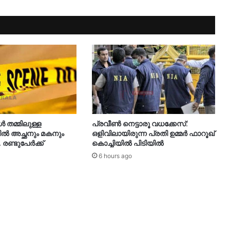
തമ്മിലുള്ള
പ്രവീൺ നെട്ടാരൂ വധക്കേസ്:
 അച്ഛനും മകനും
ഒളിവിലായിരുന്ന പ്രതി ഉമ്മർ ഫാറൂഖ്
, രണ്ടുപേർക്ക്
കൊച്ചിയിൽ പിടിയിൽ
6 hours ago