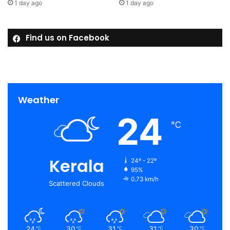
1 day ago
1 day ago
Find us on Facebook
Weather
24
℃
Kerala
24º - 22º
95%
0.73 km/h
Scattered Clouds
24
30
31
31
30
℃
℃
℃
℃
℃