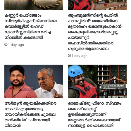
കണ്ണൂർ പെരിങ്ങോം
ആംബുലൻസിന്റെ പേരിൽ
സിആർപിഎഫ് ക്യാമ്പിലെ
പണപ്പിരിവ്? രാജേഷിന്‍റെ
ക്വാർട്ടേഴ്സിൽ ഹെഡ്
മൃതദേഹം കൊണ്ടുപോകാൻ
കോൺസ്റ്റബിളിനെ മരിച്ച
കൈക്കൂലി ആവശ്യപ്പെട്ടു,
നിലയിൽ കണ്ടെത്തി
പയ്യന്നൂർ
തഹസിൽദാർക്കെതിരെ
1 day ago
ഗുരുതര ആരോപണം
1 day ago
അർജുൻ ആയങ്കിക്കെതിരെ
രാജേഷ് ട്രൂ ഹീറോ, സ്വന്തം
നടപടി എടുത്തോട്ടെ,
ലൈഫ് ജാക്കറ്റ്
ന്യായീകരിക്കേണ്ട ചുമതല
ഊരിക്കൊടുത്താണ്
തനിക്കില്ല’ -പിണറായി
മറ്റൊരാള്‍ക്ക് രക്ഷകനായത്,
വിജയൻ
സല്യൂട്ട്: ഹൈക്കോടതി