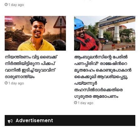
1 day ago
നിയന്ത്രണം വിട്ട ബൈക്ക്
ആംബുലൻസിന്റെ പേരിൽ
നിർത്തിയിട്ടിരുന്ന പിക്കപ്
പണപ്പിരിവ്? രാജേഷിന്‍റെ
വാനിൽ ഇടിച്ച് യുവാവിന്
മൃതദേഹം കൊണ്ടുപോകാൻ
ദാരുണാന്ത്യം
കൈക്കൂലി ആവശ്യപ്പെട്ടു,
പയ്യന്നൂർ
1 day ago
തഹസിൽദാർക്കെതിരെ
ഗുരുതര ആരോപണം
1 day ago
Advertisement