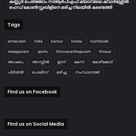
കണ്ണൂർ പെരിങ്ങോം സിആർപിഎഫ് ക്യാമ്പിലെ ക്വാർട്ടേഴ്സിൽ
ഹെഡ് കോൺസ്റ്റബിളിനെ മരിച്ച നിലയിൽ കണ്ടെത്തി
Tags
ernakulam
india
kannur
kerala
kozhikode
malappuram
sports
thiruvananthapuram
thrissur
അപകടം;
അറസ്റ്റിൽ
ഇന്ന്
കേസ്
കോഴിക്കോട്
പിടിയിൽ
പൊലീസ്
മരിച്ചു
സംസ്ഥാനത്ത്
Find us on Facebook
Find us on Social Media