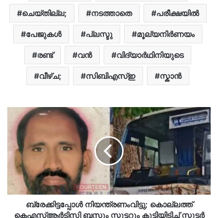
ചെയ്തില്ല;
നടത്താതെ
പരീക്ഷയിൽ
പേജുകൾ
പ്ലസ്ടു
മൂല്യനിർണയം
രണ്ട്
വന്‍
വിദ്യാർഥിനിയുടെ
വീഴ്ച;
സിബിഎസ്ഇ
സ്കാൻ
ബ്രേക്കിട്ടപ്പോൾ നിയന്ത്രണംവിട്ടു; കൊല്ലത്ത്
കെഎസ്ആർടിസി ബസും സ്കൂട്ടറും കൂട്ടിയിടിച്ച് സ്കൂട്ടർ