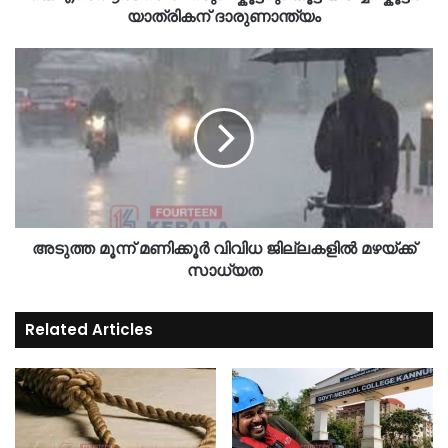
യാത്രികന് ദാരുണാന്ത്യം
അടുത്ത മൂന്ന് മണിക്കൂർ വിവിധ ജില്ലകളിൽ മഴയ്ക്ക്
സാധ്യത
Related Articles