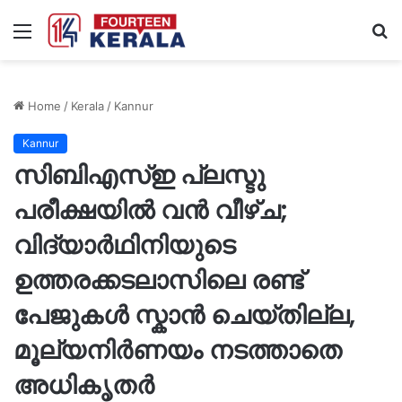
Menu
S
fo
Home
/
Kerala
/
Kannur
Kannur
സിബിഎസ്ഇ പ്ലസ്ടു
പരീക്ഷയിൽ വൻ വീഴ്ച;
വിദ്യാർഥിനിയുടെ
ഉത്തരക്കടലാസിലെ രണ്ട്
പേജുകൾ സ്കാൻ ചെയ്തില്ല,
മൂല്യനിർണയം നടത്താതെ
അധികൃതർ