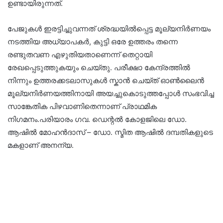
ഉണ്ടായിരുന്നത്.
പേജുകൾ ഇരട്ടിച്ചുവന്നത് ശ്രദ്ധയിൽപ്പെട്ട മൂല്യനിർണയം
നടത്തിയ അധ്യാപകർ, കുട്ടി ഒരേ ഉത്തരം തന്നെ
രണ്ടുതവണ എഴുതിയതാണെന്ന് തെറ്റായി
രേഖപ്പെടുത്തുകയും ചെയ്തു. പരീക്ഷാ കേന്ദ്രത്തിൽ
നിന്നും ഉത്തരക്കടലാസുകൾ സ്കാൻ ചെയ്ത് ഓൺലൈൻ
മൂല്യനിർണയത്തിനായി അയച്ചുകൊടുത്തപ്പോൾ സംഭവിച്ച
സാങ്കേതിക പിഴവാണിതെന്നാണ് പ്രാഥമിക
നിഗമനം.പരിയാരം ഗവ. ഡെന്റൽ കോളജിലെ ഡോ.
ആഷിൽ മോഹൻദാസ് – ഡോ. സ്മിത ആഷിൽ ദമ്പതികളുടെ
മകളാണ് അനന്യ.