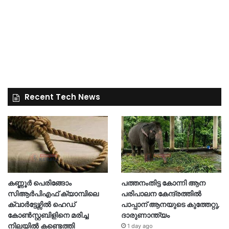
Recent Tech News
കണ്ണൂർ പെരിങ്ങോം
പത്തനംതിട്ട കോന്നി ആന
സിആർപിഎഫ് ക്യാമ്പിലെ
പരിപാലന കേന്ദ്രത്തിൽ
ക്വാർട്ടേഴ്സിൽ ഹെഡ്
പാപ്പാന് ആനയുടെ കുത്തേറ്റു,
കോൺസ്റ്റബിളിനെ മരിച്ച
ദാരുണാന്ത്യം
നിലയിൽ കണ്ടെത്തി
1 day ago