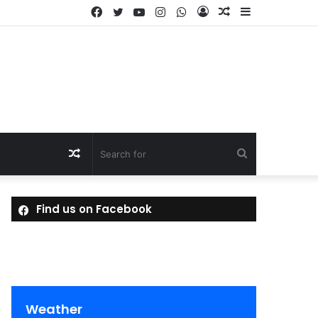
Facebook
Twitter
YouTube
Instagram
WhatsApp
Log
Random
Sidebar
In
Article
Random
Search
Article
for
Find us on Facebook
Weather