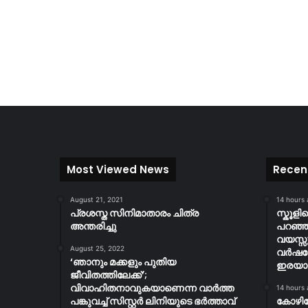
Most Viewed News
Recen
August 21, 2021
14 hours
പ്രശസ്ത സിനിമാതാരം ചിത്ര
സ്കൂള
അന്തരിച്ചു
പറഞ്ഞു
വയസ്സ
August 25, 2022
വർഷത
‘ഞാനും മക്കളും പുതിയ
ഇരയാക്
ജീവിതത്തിലേക്ക്’;
വിവാഹിതനാവുകയാണെന്ന വാർത്ത
14 hours
പങ്കുവച്ച് സിസ്റ്റർ ലിനിയുടെ ഭർത്താവ്
കോഴി