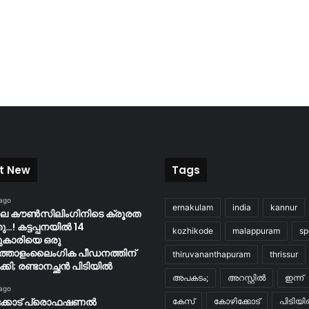
t New
Tags
 ago
ernakulam
india
kannur
ിലെ കൗൺസിലിംഗിനിടെ ക്രൂരത
…! കട്ടപ്പനയിൽ 14
kozhikode
malappuram
sp
ുകാരിയെ ഒരു
്തോളംലൈംഗിക പീഡനത്തിന്
thiruvananthapuram
thrissur
കി; രണ്ടാനച്ഛൻ പിടിയിൽ
അപകടം;
അറസ്റ്റിൽ
ഇന്ന്
 ago
ക്കോട് പ്രൊഫഷണൽ
കേസ്
കോഴിക്കോട്
പിടിയ