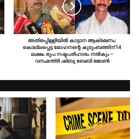
അതിരപ്പിള്ളിയിൽ കാട്ടാന ആക്രമണം:
കൊല്ലപ്പെട്ട മോഹനന്റെ കുടുംബത്തിന് 14
ലക്ഷം രൂപ നഷ്ടപരിഹാരം നൽകും -
വനംമന്ത്രി ഷിബു ബേബി ജോൺ