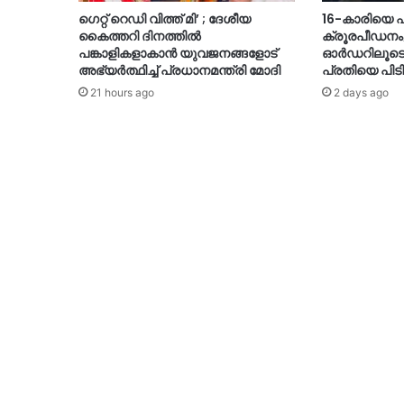
ഗെറ്റ് റെഡി വിത്ത് മി’ ; ദേശീയ
16-കാരിയെ ഫ്ലാ
കൈത്തറി ദിനത്തിൽ
ക്രൂരപീഡനം
പങ്കാളികളാകാൻ യുവജനങ്ങളോട്
ഓർഡറിലൂടെ തു
അഭ്യർത്ഥിച്ച് പ്രധാനമന്ത്രി മോദി
പ്രതിയെ പിടി
21 hours ago
2 days ago