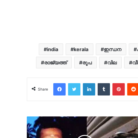
india
kerala
ഇന്ധന
രാജ്യത്ത്
രൂപ
വില
വീ
Facebook
Twitter
LinkedIn
Tumblr
Pinter
Share