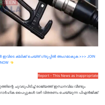
ഇവിടെ ക്ലിക്ക് ചെയ്ത് ഗ്രൂപ്പിൽ അംഗമാകുക >>> JOIN
NOW
Report - This News as Inappropriate
തിന്റെ ചുവടുപിടിച്ച് രാജ്യത്ത് ഇന്ധനവില വീണ്ടും
പയും ഗാർഹിക പൈപ്പുകൾ വഴി വിതരണം ചെയ്യുന്ന പിഎൻജിക്ക്