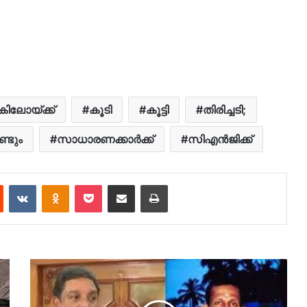
കിലോയ്ക്ക്
കൂടി
കൂട്ടി
തിരിച്ചടി;
ണ്ടും
സാധാരണക്കാര്‍ക്ക്
സിഎൻജിക്ക്
est
Reddit
VKontakte
Odnoklassniki
Pocket
Share via Email
Print