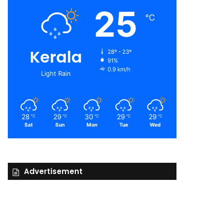
25
℃
Kerala
28º - 23º
91%
0.9 km/h
Light Rain
28
29
30
29
29
℃
℃
℃
℃
℃
Sat
Sun
Mon
Tue
Wed
Advertisement