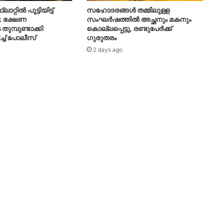
റ്റിൽ പൂട്ടിയിട്ട്
സഹോദരങ്ങൾ തമ്മിലുള്ള
; ഭക്ഷണ
സംഘർഷത്തിൽ അച്ഛനും മകനും
മ്പുണ്ടാക്കി
കൊല്ലപ്പെട്ടു, രണ്ടുപേർക്ക്
ച്ച് പോലീസ്
ഗുരുതരം
2 days ago