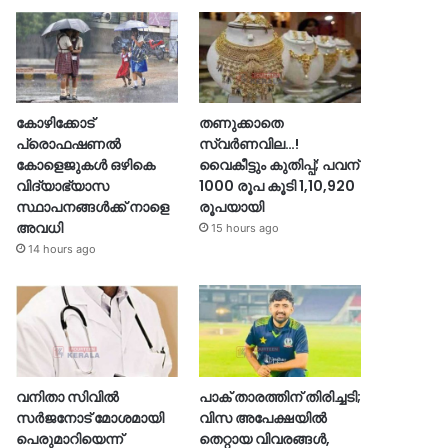
കോഴിക്കോട്
തണുക്കാതെ
പ്രൊഫഷണൽ
സ്വർണവില…!
കോളെജുകൾ ഒഴികെ
വൈകീട്ടും കുതിപ്പ്; പവന്
വിദ്യാഭ്യാസ
1000 രൂപ കൂടി 1,10,920
സ്ഥാപനങ്ങൾക്ക് നാളെ
രൂപയായി
അവധി
15 hours ago
14 hours ago
വനിതാ സിവിൽ
പാക് താരത്തിന് തിരിച്ചടി;
സർജനോട് മോശമായി
വിസ അപേക്ഷയിൽ
പെരുമാറിയെന്ന്
തെറ്റായ വിവരങ്ങൾ,