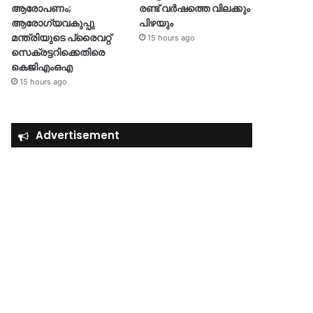
ആരോപണം;
രണ്ട് വർഷത്തെ വിലക്കും
ആരോഗ്യവകുപ്പു
പിഴയും
മന്ത്രിയുടെ പ്രൈവറ്റ്
15 hours ago
സെക്രട്ടറിക്കെതിരെ
കെജിഎംഒഎ
15 hours ago
Advertisement