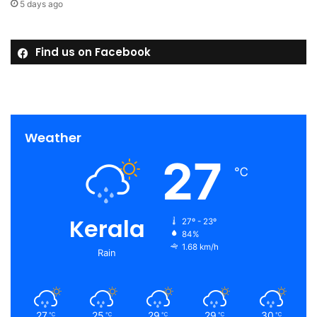
5 days ago
Find us on Facebook
Weather
27
℃
Kerala
27º - 23º
84%
1.68 km/h
Rain
27
25
29
29
30
℃
℃
℃
℃
℃