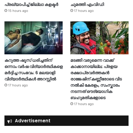
പ്രഖ്യാപിച്ച് ജില്ലാ കളക്ടർ
ചുമത്തി എംവിഡി
15 hours ago
17 hours ago
കറുത്ത ഷൂസ് ധരിച്ചതിന്
മടങ്ങി വരുമെന്ന വാക്ക്
ഒന്നാം വർഷ വിദ്യാർത്ഥികളെ
കാക്കാനായില്ല; പ്രളയ
മർദ്ദിച്ച സംഭവം: 6 മലയാളി
രക്ഷാപ്രവർത്തകൻ
വിദ്യാർത്ഥികൾ അറസ്റ്റിൽ
രാജേഷിന് കണ്ണീരോടെ വിട
നൽകി കേരളം, സംസ്കാരം
17 hours ago
നടന്നത് ഔദ്യോ​ഗിക
ബഹുമതികളോടെ
17 hours ago
Advertisement