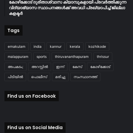
കോഴിക്കോട് ദുരിതാശ്വാസ ക്യാമ്പുകളായി പ്രവര്‍ത്തിക്കുന്ന
വിദ്യാഭ്യാസ സ്ഥാപനങ്ങള്‍ക്ക് അവധി പ്രഖ്യാപിച്ച് ജില്ലാ
കളക്ടർ
Tags
ernakulam
india
kannur
kerala
kozhikode
malappuram
sports
thiruvananthapuram
thrissur
അപകടം;
അറസ്റ്റിൽ
ഇന്ന്
കേസ്
കോഴിക്കോട്
പിടിയിൽ
പൊലീസ്
മരിച്ചു
സംസ്ഥാനത്ത്
Find us on Facebook
Find us on Social Media