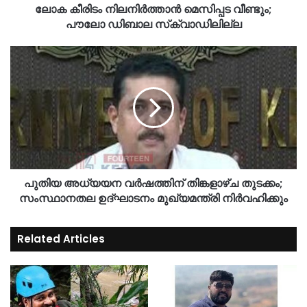
ലോക കീരിടം നിലനിര്‍ത്താന്‍ മെസിപ്പട വീണ്ടും;
പൗലോ ഡിബാല സ്‌ക്വാഡിലില്ല
പുതിയ അധ്യയന വർഷത്തിന് തിങ്കളാഴ്ച തുടക്കം;
സംസ്ഥാനതല ഉദ്ഘാടനം മുഖ്യമന്ത്രി നിർവഹിക്കും
Related Articles