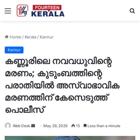
Menu
S
fo
Home
/
Kerala
/
Kannur
Kannur
കണ്ണൂരിലെ നവവധുവിന്റെ
മരണം; കുടുംബത്തിന്റെ
പരാതിയിൽ അസ്വാഭാവിക
മരണത്തിന് കേസെടുത്ത്
പൊലീസ്
Send
Web Desk
May 29, 2026
15
Less than a minute
an