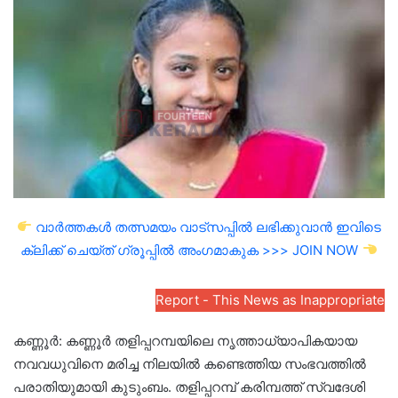
email
വാർത്തകൾ തത്സമയം വാട്സപ്പിൽ ലഭിക്കുവാൻ ഇവിടെ
ക്ലിക്ക് ചെയ്ത് ഗ്രൂപ്പിൽ അംഗമാകുക >>> JOIN NOW
Report - This News as Inappropriate
കണ്ണൂര്‍: കണ്ണൂർ തളിപ്പറമ്പയിലെ നൃത്താധ്യാപികയായ
നവവധുവിനെ മരിച്ച നിലയിൽ കണ്ടെത്തിയ സംഭവത്തിൽ
പരാതിയുമായി കുടുംബം. തളിപ്പറമ്പ് കരിമ്പത്ത് സ്വദേശി