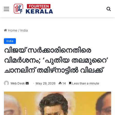
Menu
S
fo
Home
/
India
India
വിജയ് സർക്കാരിനെതിരെ
വിമർശനം; ‘പുതിയ തലമുറൈ’
ചാനലിന് തമിഴ്‌നാട്ടിൽ വിലക്ക്
Send
Web Desk
May 29, 2026
14
Less than a minute
an
email