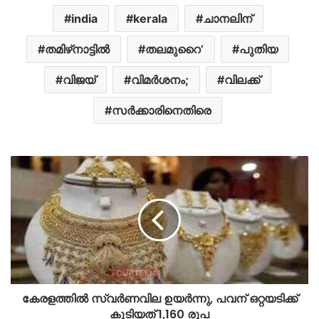
india
kerala
ചാനലിന്
തമിഴ്‌നാട്ടിൽ
തലമുറൈ’
പുതിയ
വിജയ്
വിമർശനം;
വിലക്ക്
സര്‍ക്കാരിനെതിരെ
കേരളത്തിൽ സ്വര്‍ണവില ഉയർന്നു, പവന് ഒറ്റയടിക്ക്
കൂടിയത് 1,160 രൂപ