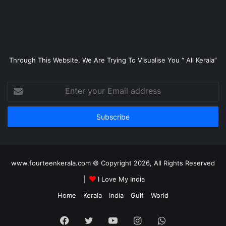
Through This Website, We Are Trying To Visualise You “ All Kerala”
Enter
your
Email
address
www.fourteenkerala.com © Copyright 2026, All Rights Reserved
|
I Love My India
Home
Kerala
India
Gulf
World
Facebook
Twitter
YouTube
Instagram
WhatsApp