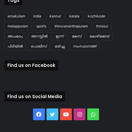
Tags
ernakulam
india
kannur
kerala
kozhikode
malappuram
sports
thiruvananthapuram
thrissur
അപകടം;
അറസ്റ്റിൽ
ഇന്ന്
കേസ്
കോഴിക്കോട്
പിടിയിൽ
പൊലീസ്
മരിച്ചു
സംസ്ഥാനത്ത്
Find us on Facebook
Find us on Social Media
Facebook
Twitter
YouTube
Instagram
WhatsApp