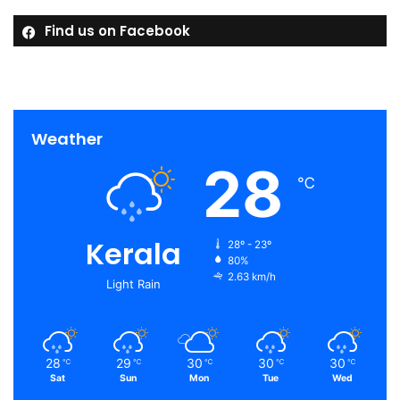
Find us on Facebook
Weather
28
℃
Kerala
28º - 23º
80%
2.63 km/h
Light Rain
28
29
30
30
30
℃
℃
℃
℃
℃
Sat
Sun
Mon
Tue
Wed