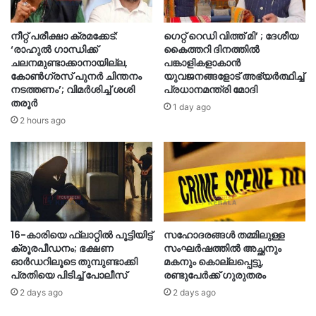
നീറ്റ് പരീക്ഷാ ക്രമക്കേട്:
ഗെറ്റ് റെഡി വിത്ത് മി’ ; ദേശീയ
‘രാഹുൽ ഗാന്ധിക്ക്
കൈത്തറി ദിനത്തിൽ
ചലനമുണ്ടാക്കാനായില്ല,
പങ്കാളികളാകാൻ
കോൺഗ്രസ് പുനർ ചിന്തനം
യുവജനങ്ങളോട് അഭ്യർത്ഥിച്ച്
നടത്തണം’; വിമർശിച്ച് ശശി
പ്രധാനമന്ത്രി മോദി
തരൂർ
1 day ago
2 hours ago
16-കാരിയെ ഫ്ലാറ്റിൽ പൂട്ടിയിട്ട്
സഹോദരങ്ങൾ തമ്മിലുള്ള
ക്രൂരപീഡനം; ഭക്ഷണ
സംഘർഷത്തിൽ അച്ഛനും
ഓർഡറിലൂടെ തുമ്പുണ്ടാക്കി
മകനും കൊല്ലപ്പെട്ടു,
പ്രതിയെ പിടിച്ച് പോലീസ്
രണ്ടുപേർക്ക് ഗുരുതരം
2 days ago
2 days ago