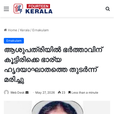
Menu
S
fo
Home
/
Kerala
/
Ernakulam
Ernakulam
ആശുപത്രിയിൽ ഭർത്താവിന്
കൂട്ടിരിക്കെ ഭാര്യ
ഹൃദയാഘാതത്തെ തുടർന്ന്
മരിച്ചു
Send
Web Desk
May 27, 2026
23
Less than a minute
an
email