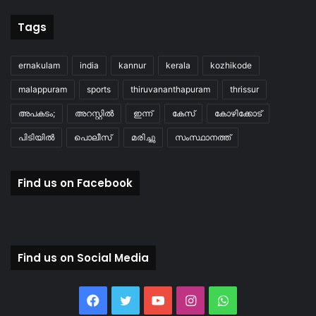
Tags
ernakulam
india
kannur
kerala
kozhikode
malappuram
sports
thiruvananthapuram
thrissur
അപകടം;
അറസ്റ്റിൽ
ഇന്ന്
കേസ്
കോഴിക്കോട്
പിടിയിൽ
പൊലീസ്
മരിച്ചു
സംസ്ഥാനത്ത്
Find us on Facebook
Find us on Social Media
Facebook
Twitter
YouTube
Instagram
WhatsApp