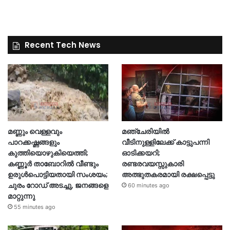
Recent Tech News
മണ്ണും വെള്ളവും
മഞ്ചേരിയിൽ
പാറക്കഷ്ണങ്ങളും
വീടിനുള്ളിലേക്ക് കാട്ടുപന്നി
കുത്തിയൊഴുകിയെത്തി;
ഓടിക്കയറി;
കണ്ണൂർ താബോറിൽ വീണ്ടും
രണ്ടരവയസ്സുകാരി
ഉരുൾപൊട്ടിയതായി സംശയം;
അത്ഭുതകരമായി രക്ഷപ്പെട്ടു
ചുരം റോഡ് അടച്ചു, ജനങ്ങളെ
60 minutes ago
മാറ്റുന്നു
55 minutes ago