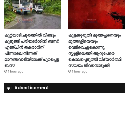
കുറ്റ്യാടി ചുരത്തിൽ വീണ്ടും
കൂട്ടക്കുരുതി! മുത്തച്ഛനെയും
കുടുങ്ങി പ്രിയദർശിനി ബസ്;
മുത്തശ്ശിയെയും
എഞ്ചിൻ തകരാറിന്
വെടിവെച്ചുകൊന്നു,
പിന്നാലെ നിന്നത്
സ്കൂളിലെത്തി ആറുപേരെ
മാനന്തവാടിയിലേക്ക് പുറപ്പെട്ട
കൊലപ്പെടുത്തി വിദ്യാ‍ർത്ഥി
ബസ്
സ്വയം ജീവനൊടുക്കി
1 hour ago
1 hour ago
Advertisement