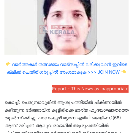
വാർത്തകൾ തത്സമയം വാട്സപ്പിൽ ലഭിക്കുവാൻ ഇവിടെ
ക്ലിക്ക് ചെയ്ത് ഗ്രൂപ്പിൽ അംഗമാകുക >>> JOIN NOW
Report - This News as Inappropriate
കൊച്ചി: പെരുമ്പാവൂരിൽ ആശുപത്രിയിൽ ചികിത്സയിൽ
കഴിയുന്ന ഭർത്താവിന് കൂട്ടിരിക്കെ ഭാര്യ ഹൃദയാഘാതത്തെ
തുടർന്ന് മരിച്ചു. പാണംകുഴി മറ്റമന എമിലി ജെയിംസ് (68)
ആണ് മരിച്ചത്. ആലുവ രാജഗിരി ആശുപത്രിയിൽ