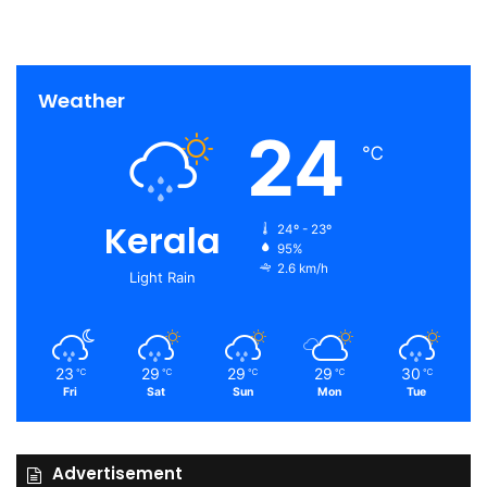
Weather
24
℃
Kerala
24º - 23º
95%
2.6 km/h
Light Rain
23
29
29
29
30
℃
℃
℃
℃
℃
Fri
Sat
Sun
Mon
Tue
Advertisement