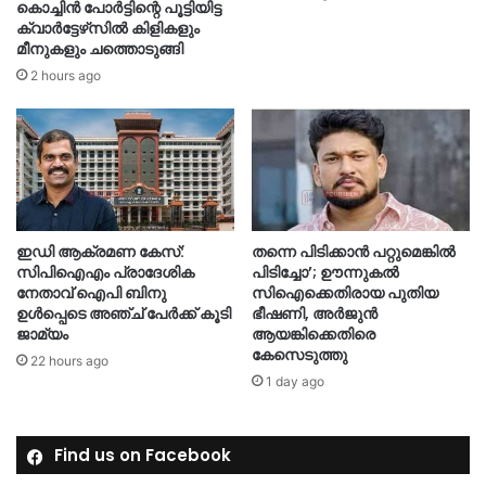
കൊച്ചിൻ പോർട്ടിന്റെ പൂട്ടിയിട്ട
ക്വാർട്ടേഴ്‌സിൽ കിളികളും
മീനുകളും ചത്തൊടുങ്ങി
2 hours ago
ഇഡി ആക്രമണ കേസ്:
തന്നെ പിടിക്കാൻ പറ്റുമെങ്കിൽ
സിപിഐഎം പ്രാദേശിക
പിടിച്ചോ’; ഊന്നുകൽ
നേതാവ് ഐപി ബിനു
സിഐക്കെതിരായ പുതിയ
ഉൾപ്പെടെ അഞ്ച് പേർക്ക് കൂടി
ഭീഷണി, അർജുൻ
ജാമ്യം
ആയങ്കിക്കെതിരെ
കേസെടുത്തു
22 hours ago
1 day ago
Find us on Facebook