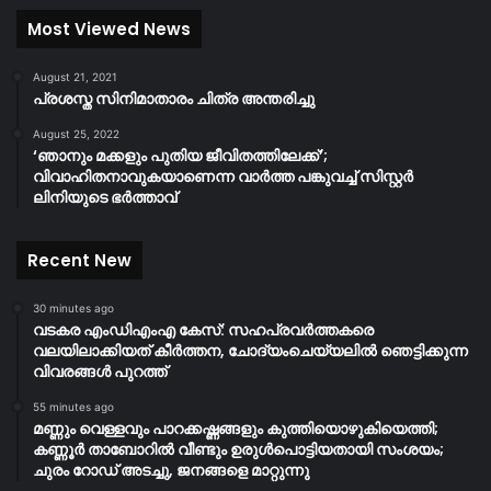
Most Viewed News
August 21, 2021
പ്രശസ്ത സിനിമാതാരം ചിത്ര അന്തരിച്ചു
August 25, 2022
‘ഞാനും മക്കളും പുതിയ ജീവിതത്തിലേക്ക്’;
വിവാഹിതനാവുകയാണെന്ന വാർത്ത പങ്കുവച്ച് സിസ്റ്റർ
ലിനിയുടെ ഭർത്താവ്
Recent New
30 minutes ago
വടകര എംഡിഎംഎ കേസ്: സഹപ്രവർത്തകരെ
വലയിലാക്കിയത് കീർത്തന, ചോദ്യംചെയ്യലിൽ ഞെട്ടിക്കുന്ന
വിവരങ്ങൾ പുറത്ത്
55 minutes ago
മണ്ണും വെള്ളവും പാറക്കഷ്ണങ്ങളും കുത്തിയൊഴുകിയെത്തി;
കണ്ണൂർ താബോറിൽ വീണ്ടും ഉരുൾപൊട്ടിയതായി സംശയം;
ചുരം റോഡ് അടച്ചു, ജനങ്ങളെ മാറ്റുന്നു