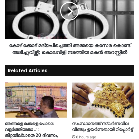
കോഴിക്കോട് മദ്യപിച്ചെത്തി അമ്മയെ കസേര കൊണ്ട്
അടിച്ചുവീഴ്ത്തി; കൊലവിളി നടത്തിയ മകൻ അറസ്റ്റിൽ
Related Articles
ഞങ്ങളെ മക്കളെ പോലെ
സംസ്ഥാനത്ത് സ്വർണവില
വളർത്തിയതാ ..’;
വീണ്ടും ഉയർന്നതായി റിപ്പോർട്ട്
തീറ്റയില്ലാതെ 20 ദിവസം,
6 hours ago