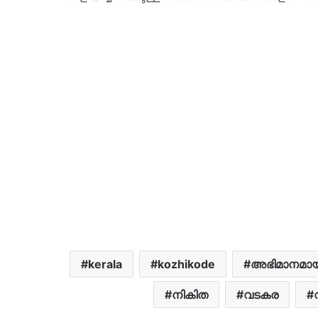
kerala
kozhikode
അഭിമാനമായ
നികിത
വടകര