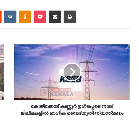
est
Reddit
VKontakte
Odnoklassniki
Pocket
Share via Email
Print
കോഴിക്കോട് കണ്ണൂർ ഉൾപ്പെടെ നാല്
ജില്ലകളിൽ ഭാഗിക വൈദ്യുതി നിയന്ത്രണം