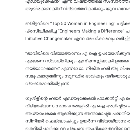
എഡ്യൂക്കേഷൻ” എന്ന വിഷയത്തിലെ സംസാരത്തിലൂട
ആയിരക്കണക്കിന് വിദ്യാർത്ഥികൾക്കും യുവ ഗവ
ബ്രിട്ടനിലെ “Top 50 Women in Engineering” പട്ട
പ്രസിദ്ധീകരിച്ച “Engineers Making a Difference” പുസ
Initiative Changemaker എന്ന അംഗീകാരവും ലഭിച്ചിട്ടു
“ഭാവിയിലെ വിദ്യാഭ്യാസം എ.ഐ ഉപയോഗിക്കുന്നത
എങ്ങനെ സ്വാധീനിക്കും എന്ന് മനസ്സിലാക്കി ഉത
തയ്യാറാക്കണം” എന്ന് ഡോ. നികിത ഹരി ട്രൂ വി
സമൂഹമാറ്റത്തിനും സുസ്ഥിര ഭാവിക്കും വഴിയൊരു
വ്യക്തമാക്കിയിട്ടുണ്ട്.
ഗൂഗിളിന്റെ ഹയർ എഡ്യൂക്കേഷൻ ഫാക്കൽറ്റി എ.
വിദ്യാഭ്യാസ സ്ഥാപനങ്ങളിൽ എ.ഐ അധിഷ്ഠിത പ
അധ്യാപകരെ ആദരിക്കുന്ന അന്താരാഷ്ട്ര പദ
സീനിയർ ഫെല്ലോഷിപ്പും ഉയർന്ന വിദ്യാഭ്യാസ
തെളിയിച്ചവർക്കുള്ള പ്രധാന അംഗീകാരങ്ങളിലൊന്നാ