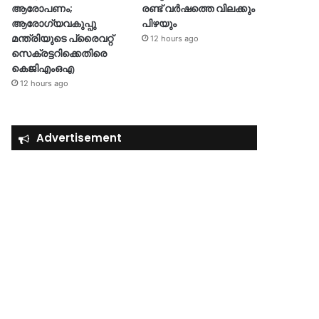
ആരോപണം;
രണ്ട് വർഷത്തെ വിലക്കും
ആരോഗ്യവകുപ്പു
പിഴയും
മന്ത്രിയുടെ പ്രൈവറ്റ്
12 hours ago
സെക്രട്ടറിക്കെതിരെ
കെജിഎംഒഎ
12 hours ago
Advertisement