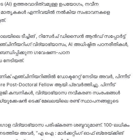
ടെ (AI) ഉത്തരവാദിത്വമുള്ള ഉപയോഗം, നവീന
ഭ്യാസ മാതൃകകൾ എന്നിവയിൽ നൽകിയ സംഭാവനകളെ
ത്.
യിലെ ടീച്ചിങ് , റിസേർച് ഡിസൈൻ ആൻഡ് സപ്പോർട്ട്
. എഞ്ചിനീയറിംഗ് വിദ്യാഭ്യാസം, AI അധിഷ്ഠിത പഠനരീതികൾ,
െ ബന്ധിപ്പിക്കുന്ന ഗവേഷണ-പഠന
 നേടിയത്.
ക് എഞ്ചിനിയറിങ്ങിൽ ഡോക്ടറേറ്റ് നേടിയ അവർ, പിന്നീട്
 Post-Doctoral Fellow ആയി പ്രവർത്തിച്ചു. പിന്നീട്
ടെക്നോളജി കമ്പനികൾ, വിദ്യാഭ്യാസ നവീകരണ സംരംഭങ്ങൾ
ഡ്യൂക്കേഷൻ ടെക്ക് മേഖലയിലെ രണ്ട് സ്ഥാപനങ്ങളുടെ
ആഗോള വിദ്യാഭ്യാസ പരിഷ്‌കരണ ശബ്ദവുമാണ്. 100-ലധികം
ടത്തിയ അവർ, “എ ഐ : മാർക്കറ്റിംഗ് ഓഫ് ബ്രേയ്ക്കിങ്