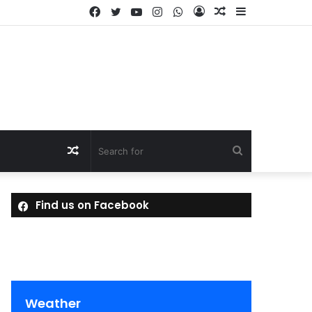
Facebook
Twitter
YouTube
Instagram
WhatsApp
Log
Random
Sidebar
In
Article
Random
Search
Article
for
Find us on Facebook
Weather