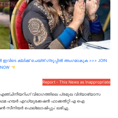
ഇവിടെ ക്ലിക്ക് ചെയ്ത് ഗ്രൂപ്പിൽ അംഗമാകുക >>> JOIN
NOW
Report - This News as Inappropriate
ഞ്ചിനീയറിംഗ് വിഭാഗത്തിലെ പ്രമുഖ വിദ്യാഭ്യാസ
 പ്രഥമ ഹയർ എഡ്യൂക്കേഷൻ ഫാക്കൽറ്റി എ ഐ
സീനിയർ ഫെല്ലോഷിപ്പും’ ലഭിച്ചു.