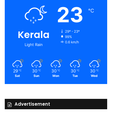
23
℃
Kerala
29º - 23º
99%
0.6 km/h
Light Rain
29
30
30
30
30
℃
℃
℃
℃
℃
Sat
Sun
Mon
Tue
Wed
Advertisement