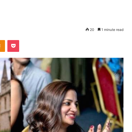
20
1 minute read
takte
Odnoklassniki
Pocket