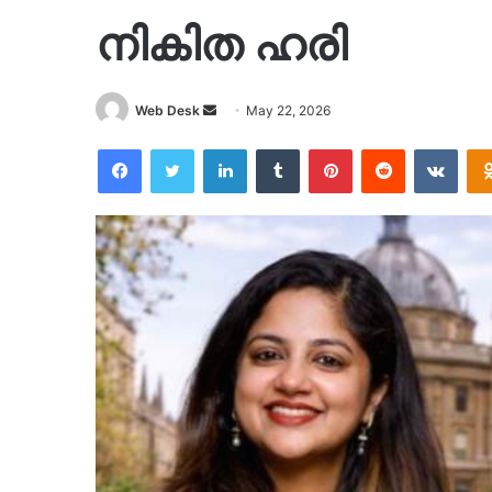
നികിത ഹരി
Send
Web Desk
May 22, 2026
an
Facebook
Twitter
LinkedIn
Tumblr
Pinterest
Reddit
VKon
email