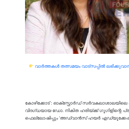
വാർത്തകൾ തത്സമയം വാട്സപ്പിൽ ലഭിക്കുവാൻ 
കോഴിക്കോട് : ഓക്സ്ഫോർഡ് സർവകലാശാലയിലെ എ
വിദഗ്ധയായ ഡോ. നികിത ഹരിയ്ക്ക് ഗൂഗിളിന്റെ
ഫെല്ലോഷിപ്പും ‘അഡ്വാൻസ് ഹയർ എഡ്യൂക്കേഷൻ 