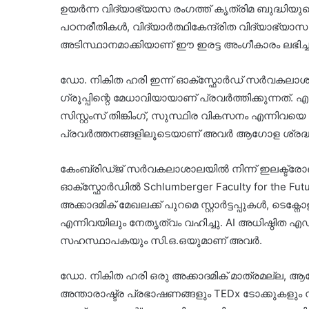
ഉയർന്ന വിദ്യാഭ്യാസ രംഗത്ത് കൃത്രിമ ബുദ്ധിയു
പഠനരീതികൾ, വിദ്യാർത്ഥികേന്ദ്രിത വിദ്യാ
അടിസ്ഥാനമാക്കിയാണ് ഈ ഇരട്ട അംഗീകാരം ലഭിച്ച
ഡോ. നികിത ഹരി ഇന്ന് ഓക്സ്ഫോർഡ് സർവകലാശാല
ഗ്രൂപ്പിന്റെ മേധാവിയായാണ് പ്രവർത്തിക്കുന്നത്
സിസ്റ്റംസ് തിങ്കിംഗ്, സുസ്ഥിര വികസനം എന്നിവയ
പ്രവർത്തനങ്ങളിലൂടെയാണ് അവർ ആഗോള ശ്രദ്ധ
കേംബ്രിഡ്ജ് സർവകലാശാലയിൽ നിന്ന് ഇലക്ട്രോണി
ഓക്സ്ഫോർഡിൽ Schlumberger Faculty for the Future
അക്കാദമിക് മേഖലക്ക് പുറമെ സ്റ്റാർട്ടപ്പുകൾ, 
എന്നിവയിലും നേതൃത്വം വഹിച്ചു. AI അധിഷ്ഠിത എ
സഹസ്ഥാപകയും സി.ഒ.ഒയുമാണ് അവർ.
ഡോ. നികിത ഹരി ഒരു അക്കാദമിക് മാത്രമല്ല, 
അന്താരാഷ്ട്ര പ്രഭാഷണങ്ങളും TEDx ടോക്കുകളും ന