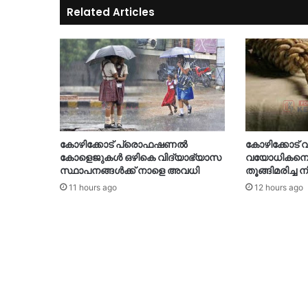
Related Articles
കോഴിക്കോട് പ്രൊഫഷണൽ
കോഴിക്കോട്
കോളെജുകൾ ഒഴികെ വിദ്യാഭ്യാസ
വയോധികനെ വ
സ്ഥാപനങ്ങൾക്ക് നാളെ അവധി
തൂങ്ങിമരിച്ച
11 hours ago
12 hours ago