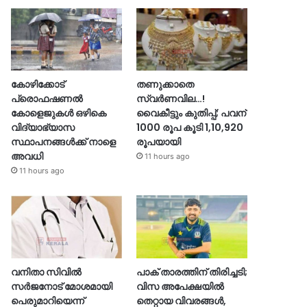
കോഴിക്കോട്
തണുക്കാതെ
പ്രൊഫഷണൽ
സ്വർണവില…!
കോളെജുകൾ ഒഴികെ
വൈകീട്ടും കുതിപ്പ്; പവന്
വിദ്യാഭ്യാസ
1000 രൂപ കൂടി 1,10,920
സ്ഥാപനങ്ങൾക്ക് നാളെ
രൂപയായി
അവധി
11 hours ago
11 hours ago
വനിതാ സിവിൽ
പാക് താരത്തിന് തിരിച്ചടി;
സർജനോട് മോശമായി
വിസ അപേക്ഷയിൽ
പെരുമാറിയെന്ന്
തെറ്റായ വിവരങ്ങൾ,