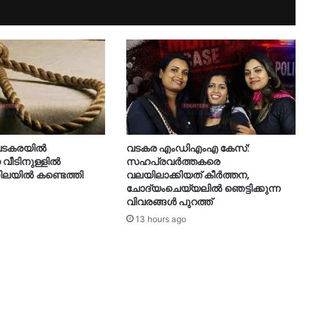
 വടകരയിൽ
വടകര എംഡിഎംഎ കേസ്:
ീടിനുള്ളിൽ
സഹപ്രവർത്തകരെ
 നിലയിൽ കണ്ടെത്തി
വലയിലാക്കിയത് കീർത്തന,
ചോദ്യംചെയ്യലിൽ ഞെട്ടിക്കുന്ന
വിവരങ്ങൾ പുറത്ത്
13 hours ago