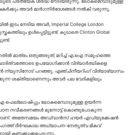
െ പ്രത്യേക ശ്രദ്ധ നേടിയിരുന്നു. ലോകമെമ്പാടുമുള്ള
േഷകർക്കും അവർ മാർഗനിർദേശങ്ങൾ നൽകി വരുന്നു.
ികയിൽ ഇടം നേടിയ അവർ, Imperial College London
്തകത്തിലും ഉൾപ്പെട്ടിട്ടുണ്ട്. കൂടാതെ Clinton Global
ണ്ട്.
ിൽ മാത്രം ഒതുങ്ങരുത്; മറിച്ച് എ.ഐ സമൂഹത്തെ
്തരവാദിത്വത്തോടെ ഉപയോഗിക്കാൻ വിദ്യാർത്ഥികളെ
ഷൻ ന്യൂസിനോട് പറഞ്ഞു. എഞ്ചിനീയറിംഗ് വിദ്യാഭ്യാസം
ക്കുന്ന ശക്തിയാണെന്നും അവർ പല വേദികളിലും
ഐ ഫെല്ലോഷിപ്പും ലോകമെമ്പാടുമുള്ള ഉയർന്ന
ഠന നവീകരണങ്ങൾ മുന്നോട്ട് കൊണ്ടുപോകുന്ന
്ധതിയാണ്. അതേസമയം അഡ്വാൻസ് ഹയർ എഡ്യൂക്കേഷൻ
 രംഗത്ത് ദീർഘകാല അധ്യാപന-നേതൃത്വ മികവ്
യി കണക്കാക്കപ്പെടുന്നു.