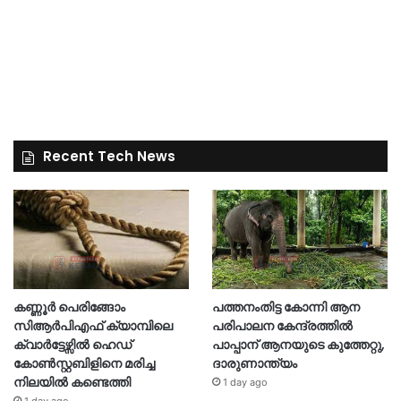
Recent Tech News
കണ്ണൂർ പെരിങ്ങോം
പത്തനംതിട്ട കോന്നി ആന
സിആർപിഎഫ് ക്യാമ്പിലെ
പരിപാലന കേന്ദ്രത്തിൽ
ക്വാർട്ടേഴ്സിൽ ഹെഡ്
പാപ്പാന് ആനയുടെ കുത്തേറ്റു,
കോൺസ്റ്റബിളിനെ മരിച്ച
ദാരുണാന്ത്യം
നിലയിൽ കണ്ടെത്തി
1 day ago