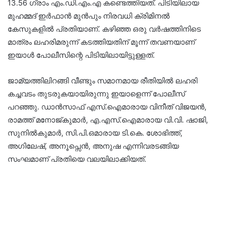
13.56 ഗ്രാം എം.ഡി.എം.എ കണ്ടെത്തിയത്. പിടിയിലായ
മുഹമ്മദ് ഇർഫാൻ മുൻപും നിരവധി ക്രിമിനൽ
കേസുകളിൽ പ്രതിയാണ്. കഴിഞ്ഞ ഒരു വർഷത്തിനിടെ
മാത്രം ലഹരിമരുന്ന് കടത്തിയതിന് മൂന്ന് തവണയാണ്
ഇയാൾ പോലീസിന്റെ പിടിയിലായിട്ടുള്ളത്.
ജാമ്യത്തിലിറങ്ങി വീണ്ടും സമാനമായ രീതിയിൽ ലഹരി
കച്ചവടം തുടരുകയായിരുന്നു ഇയാളെന്ന് പോലീസ്
പറഞ്ഞു. ഡാൻസാഫ് എസ്‌.ഐമാരായ വിനീത് വിജയൻ,
രാമത്ത് മനോജ്‌കുമാർ, എ.എസ്.ഐമാരായ വി.വി. ഷാജി,
സുനിൽകുമാർ, സി.പി.ഒമാരായ ടി.കെ. ശോഭിത്ത്,
അഗിലേഷ്, അനൂപ്സെൻ, അനുഷ എന്നിവരടങ്ങിയ
സംഘമാണ് പ്രതിയെ വലയിലാക്കിയത്.