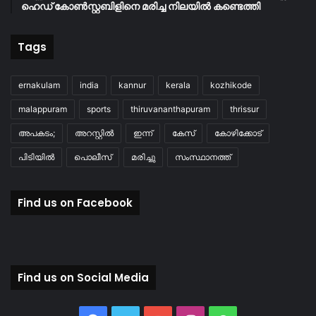
ഹെഡ് കോൺസ്റ്റബിളിനെ മരിച്ച നിലയിൽ കണ്ടെത്തി
Tags
ernakulam
india
kannur
kerala
kozhikode
malappuram
sports
thiruvananthapuram
thrissur
അപകടം;
അറസ്റ്റിൽ
ഇന്ന്
കേസ്
കോഴിക്കോട്
പിടിയിൽ
പൊലീസ്
മരിച്ചു
സംസ്ഥാനത്ത്
Find us on Facebook
Find us on Social Media