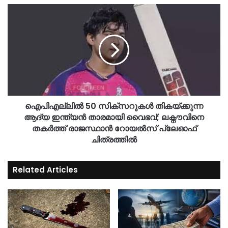
ഐപിഎല്ലിൽ 50 സിക്സറുകൾ തികയ്ക്കുന്ന
ആദ്യ ഇന്ത്യൻ താരമായി വൈഭവ്; ലക്നൗവിനെ
തകർത്ത് രാജസ്ഥാൻ റോയൽസ് പ്ലേഓഫ്
ചിത്രത്തിൽ
Related Articles