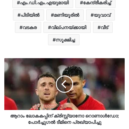
എം.ഡി.എം.എയുമായി
കേന്ദ്രീകരിച്ച്
പിടിയിൽ
മണിയൂരിൽ
യുവാവ്
വടകര
വില്പനയ്ക്കായി
വീട്
സൂക്ഷിച്ച
ആറാം ലോകകപ്പിന് ക്രിസ്റ്റ്യാനോ റൊണാൾഡോ;
പോർച്ചുഗൽ ടീമിനെ പ്രഖ്യാപിച്ചു