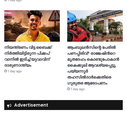
1 day ago
നിയന്ത്രണം വിട്ട ബൈക്ക്
ആംബുലൻസിന്റെ പേരിൽ
നിർത്തിയിട്ടിരുന്ന പിക്കപ്
പണപ്പിരിവ്? രാജേഷിന്‍റെ
വാനിൽ ഇടിച്ച് യുവാവിന്
മൃതദേഹം കൊണ്ടുപോകാൻ
ദാരുണാന്ത്യം
കൈക്കൂലി ആവശ്യപ്പെട്ടു,
പയ്യന്നൂർ
1 day ago
തഹസിൽദാർക്കെതിരെ
ഗുരുതര ആരോപണം
1 day ago
Advertisement