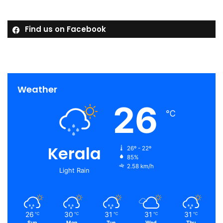
Find us on Facebook
Weather
26
℃
Kerala
26º - 22º
85%
2.58 km/h
Light Rain
26
30
31
31
31
℃
℃
℃
℃
℃
Sun
Mon
Tue
Wed
Thu