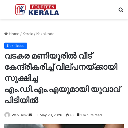
Menu
S
fo
Home
/
Kerala
/
Kozhikode
Kozhikode
വടകര മണിയൂരിൽ വീട്
കേന്ദ്രീകരിച്ച് വില്പനയ്ക്കായി
സൂക്ഷിച്ച
എം.ഡി.എം.എയുമായി യുവാവ്
പിടിയിൽ
Send
Web Desk
May 20, 2026
18
1 minute read
an