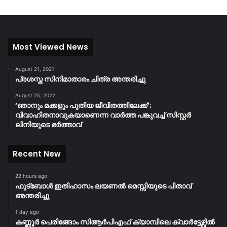
Most Viewed News
August 21, 2021
പ്രശസ്ത സിനിമാതാരം ചിത്ര അന്തരിച്ചു
August 25, 2022
‘ഞാനും മക്കളും പുതിയ ജീവിതത്തിലേക്ക്’;
വിവാഹിതനാവുകയാണെന്ന വാർത്ത പങ്കുവച്ച് സിസ്റ്റർ
ലിനിയുടെ ഭർത്താവ്
Recent New
22 hours ago
ഫുട്ബോൾ ഇതിഹാസം ലയണൽ മെസ്സിയുടെ പിതാവ്
അന്തരിച്ചു
1 day ago
കണ്ണൂർ പെരിങ്ങോം സിആർപിഎഫ് ക്യാമ്പിലെ ക്വാർട്ടേഴ്സിൽ