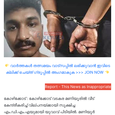
email
വാർത്തകൾ തത്സമയം വാട്സപ്പിൽ ലഭിക്കുവാൻ ഇവിടെ
ക്ലിക്ക് ചെയ്ത് ഗ്രൂപ്പിൽ അംഗമാകുക >>> JOIN NOW
Report - This News as Inappropriate
കോഴിക്കോട് : കോഴിക്കോട് വടകര മണിയൂരിൽ വീട്
കേന്ദ്രീകരിച്ച് വില്പനയ്ക്കായി സൂക്ഷിച്ച
എം.ഡി.എം.എയുമായി യുവാവ് പിടിയിൽ. മണിയൂർ