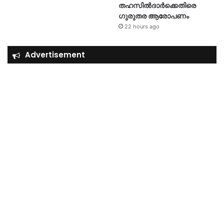
തഹസിൽദാർക്കെതിരെ
ഗുരുതര ആരോപണം
22 hours ago
Advertisement