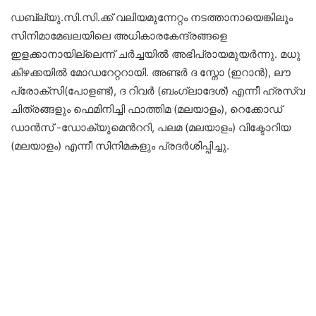
ഡബ്ല്യു.സി.സി.ക്ക് വലിയമുന്നേറ്റം നടത്താനായെങ്കിലും
സിനിമാമേഖലയിലെ അധികാരകേന്ദ്രങ്ങളെ
ഇളക്കാനായില്ലെന്ന് ചർച്ചയിൽ അഭിപ്രായമുയർന്നു. മധു
കിഴക്കയിൽ മോഡറേറ്ററായി. അണ്ടർ ദ സ്നോ (ഇറാൻ), ലൗ
പ്രോക്സി(പോളണ്ട്), ദ റിവർ (ബംഗ്ലാദേശ്) എന്നീ ഹ്രസ്വ
ചിത്രങ്ങളും ഫെമിനിച്ചി ഫാത്തിമ (മലയാളം), റെക്കോഡ്
ഡാൻസ് -ഡോക്യുമെൻററി, പലമ (മലയാളം) വിക്ടോറിയ
(മലയാളം) എന്നീ സിനിമകളും പ്രദർശിപ്പിച്ചു.