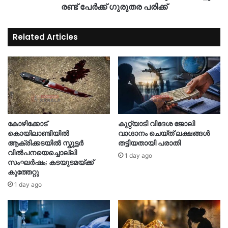
രണ്ട് പേർക്ക് ഗുരുതര പരിക്ക്
Related Articles
കോഴിക്കോട്
കുറ്റ്യാടി വിദേശ ജോലി
കൊയിലാണ്ടിയിൽ
വാഗ്ദാനം ചെയ്ത് ലക്ഷങ്ങൾ
ആക്രിക്കടയിൽ സ്കൂട്ടർ
തട്ടിയതായി പരാതി
വിൽപനയെച്ചൊല്ലി
1 day ago
സംഘർഷം; കടയുടമയ്ക്ക്
കുത്തേറ്റു
1 day ago