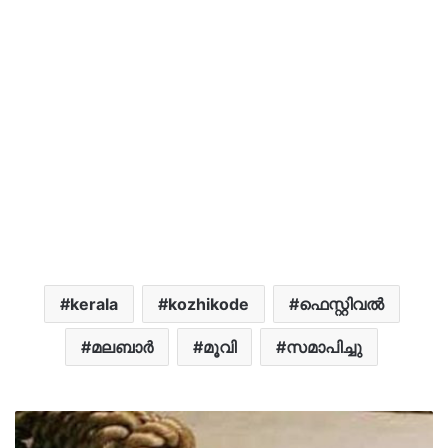
kerala
kozhikode
ഫെസ്റ്റിവൽ
മലബാർ
മൂവി
സമാപിച്ചു