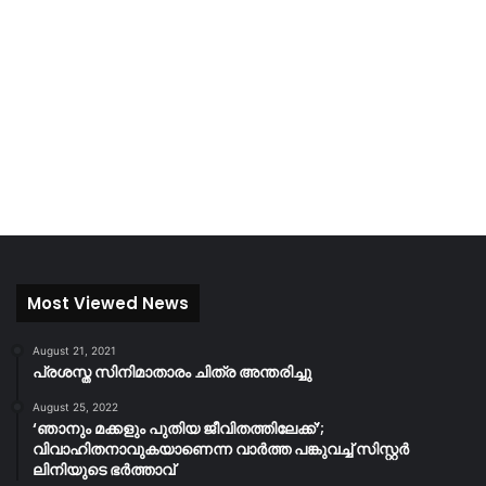
Most Viewed News
August 21, 2021
പ്രശസ്ത സിനിമാതാരം ചിത്ര അന്തരിച്ചു
August 25, 2022
‘ഞാനും മക്കളും പുതിയ ജീവിതത്തിലേക്ക്’;
വിവാഹിതനാവുകയാണെന്ന വാർത്ത പങ്കുവച്ച് സിസ്റ്റർ
ലിനിയുടെ ഭർത്താവ്