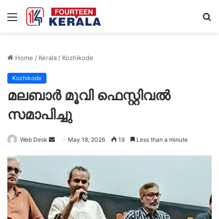
Menu
S
fo
Home
/
Kerala
/
Kozhikode
Kozhikode
മലബാർ മൂവി ഫെസ്റ്റിവൽ
സമാപിച്ചു
Send
Web Desk
May 18, 2026
19
Less than a minute
an
email