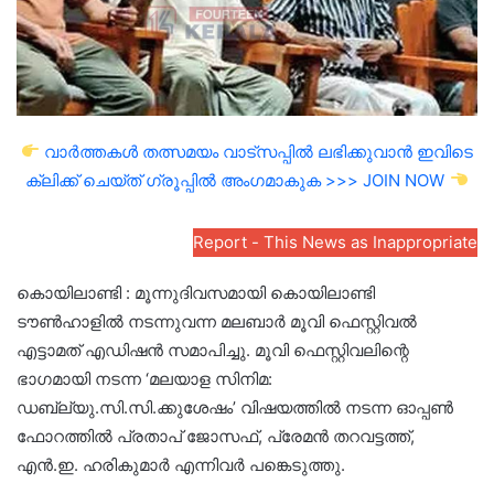
വാർത്തകൾ തത്സമയം വാട്സപ്പിൽ ലഭിക്കുവാൻ ഇവിടെ
ക്ലിക്ക് ചെയ്ത് ഗ്രൂപ്പിൽ അംഗമാകുക >>> JOIN NOW
Report - This News as Inappropriate
കൊയിലാണ്ടി : മൂന്നുദിവസമായി കൊയിലാണ്ടി
ടൗൺഹാളിൽ നടന്നുവന്ന മലബാർ മൂവി ഫെസ്റ്റിവൽ
എട്ടാമത് എഡിഷൻ സമാപിച്ചു. മൂവി ഫെസ്റ്റിവലിന്റെ
ഭാഗമായി നടന്ന ‘മലയാള സിനിമ:
ഡബ്ല്യു.സി.സി.ക്കുശേഷം’ വിഷയത്തിൽ നടന്ന ഓപ്പൺ
ഫോറത്തിൽ പ്രതാപ് ജോസഫ്, പ്രേമൻ തറവട്ടത്ത്,
എൻ.ഇ. ഹരികുമാർ എന്നിവർ പങ്കെടുത്തു.