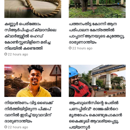
കണ്ണൂർ പെരിങ്ങോം
പത്തനംതിട്ട കോന്നി ആന
സിആർപിഎഫ് ക്യാമ്പിലെ
പരിപാലന കേന്ദ്രത്തിൽ
ക്വാർട്ടേഴ്സിൽ ഹെഡ്
പാപ്പാന് ആനയുടെ കുത്തേറ്റു,
കോൺസ്റ്റബിളിനെ മരിച്ച
ദാരുണാന്ത്യം
നിലയിൽ കണ്ടെത്തി
22 hours ago
22 hours ago
നിയന്ത്രണം വിട്ട ബൈക്ക്
ആംബുലൻസിന്റെ പേരിൽ
നിർത്തിയിട്ടിരുന്ന പിക്കപ്
പണപ്പിരിവ്? രാജേഷിന്‍റെ
വാനിൽ ഇടിച്ച് യുവാവിന്
മൃതദേഹം കൊണ്ടുപോകാൻ
ദാരുണാന്ത്യം
കൈക്കൂലി ആവശ്യപ്പെട്ടു,
പയ്യന്നൂർ
22 hours ago