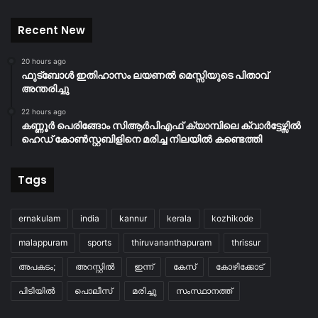
Recent New
20 hours ago
ഫുട്ബോൾ ഇതിഹാസം ലയണൽ മെസ്സിയുടെ പിതാവ്
അന്തരിച്ചു
22 hours ago
കണ്ണൂർ പെരിങ്ങോം സിആർപിഎഫ് ക്യാമ്പിലെ ക്വാർട്ടേഴ്സിൽ
ഹെഡ് കോൺസ്റ്റബിളിനെ മരിച്ച നിലയിൽ കണ്ടെത്തി
Tags
ernakulam
india
kannur
kerala
kozhikode
malappuram
sports
thiruvananthapuram
thrissur
അപകടം;
അറസ്റ്റിൽ
ഇന്ന്
കേസ്
കോഴിക്കോട്
പിടിയിൽ
പൊലീസ്
മരിച്ചു
സംസ്ഥാനത്ത്