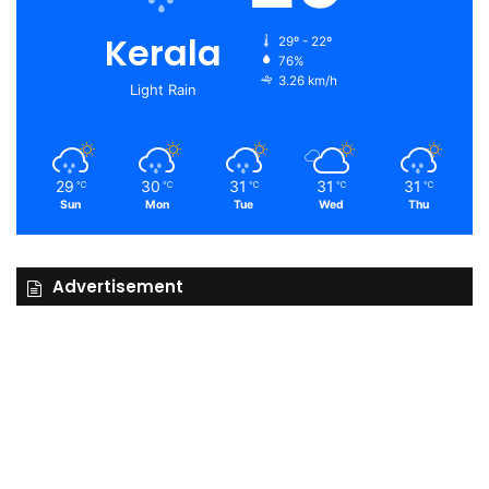
Kerala
29º - 22º
76%
3.26 km/h
Light Rain
29
30
31
31
31
℃
℃
℃
℃
℃
Sun
Mon
Tue
Wed
Thu
Advertisement